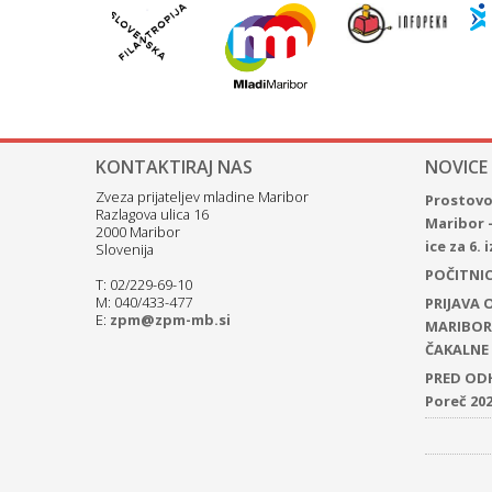
KONTAKTIRAJ NAS
NOVICE
Zveza prijateljev mladine Maribor
Prostovol
Razlagova ulica 16
Maribor 
2000 Maribor
ice za 6.
Slovenija
POČITNICE
T: 02/229-69-10
M: 040/433-477
PRIJAVA
E:
zpm@zpm-mb.si
MARIBOR 
ČAKALNE 
PRED ODH
Poreč 20