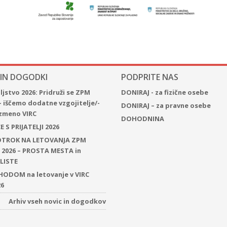
 IN DOGODKI
PODPRITE NAS
jstvo 2026: Pridruži se ZPM
DONIRAJ - za fizične osebe
– iščemo dodatne vzgojitelje/-
DONIRAJ – za pravne osebe
 izmeno VIRC
DOHODNINA
 S PRIJATELJI 2026
 OTROK NA LETOVANJA ZPM
2026 – PROSTA MESTA in
LISTE
ODOM na letovanje v VIRC
26
Arhiv vseh novic in dogodkov