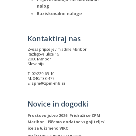
nalog
Raziskovalne naloge
Kontaktiraj nas
Zveza prijateljev mladine Maribor
Razlagova ulica 16
2000 Maribor
Slovenija
T: 02/229-69-10
M: 040/433-477
E:
zpm@zpm-mb.si
Novice in dogodki
Prostovoljstvo 2026: Pridruži se ZPM
Maribor – iščemo dodatne vzgojitelje/-
ice za 6. izmeno VIRC