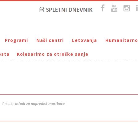
Programi
Naši centri
Letovanja
Humanitarno
esta
Kolesarimo za otroške sanje
Bralna značka
DUM Maribor
Letovanje – VIRC Poreč
Pomežik soncu
Eko programi
VIRC Poreč
Letovanje – DMZ na Pohorju
Dohodnina – Dru
Cunjami – izmenjevalnica oblačil
Galerija male Velike umetnosti
DMZ na Pohorju
Društvo prijate
Info-DUM
Mladi za napredek Maribora
Mladinski center DUM
Omogočimo sanje
Oznake:
mladi za napredek maribora
Otroški parlament
Počitnice s prijatelji – DUM Maribor
Prireditve / Pust, Teden otroka, dedek Mraz …
Prostovoljstvo