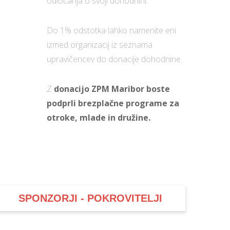
odločanja o svoji dohodnini.
Do 1% odstotka lahko namenite eni
izmed organizacij iz seznama
upravičencev do donacije dohodnine.
Z
donacijo ZPM Maribor boste
podprli brezplačne programe za
otroke, mlade in družine.
SPONZORJI - POKROVITELJI