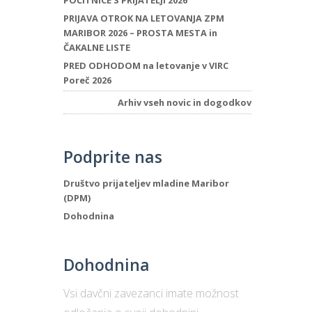
POČITNICE S PRIJATELJI 2026
PRIJAVA OTROK NA LETOVANJA ZPM
MARIBOR 2026 – PROSTA MESTA in
ČAKALNE LISTE
PRED ODHODOM na letovanje v VIRC
Poreč 2026
Arhiv vseh novic in dogodkov
Podprite nas
Društvo prijateljev mladine Maribor
(DPM)
Dohodnina
Dohodnina
Vsi davčni zavezanci imate možnost