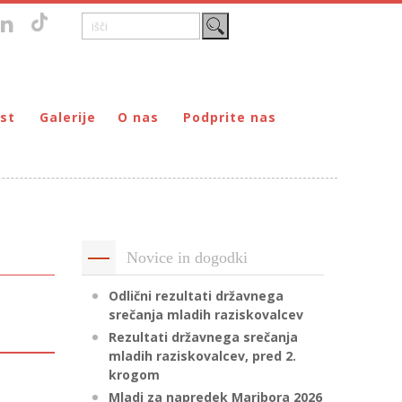
st
Galerije
O nas
Podprite nas
Zgodovina
DONIRAJ – za fizične osebe
štvo prijateljev mladine Maribor
Poslanstvo
DONIRAJ – za pravne osebe
ljev mladine Maribor
Organi
PODARI DOHODNINO
Kontakti
Društva
Novice in dogodki
Prostovoljci
Partnerji
Odlični rezultati državnega
srečanja mladih raziskovalcev
Transparentnost delovanja
Rezultati državnega srečanja
mladih raziskovalcev, pred 2.
krogom
Mladi za napredek Maribora 2026