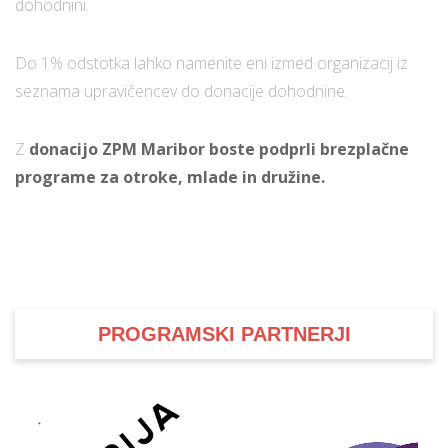
dohodnini.
Do 1% odstotka lahko namenite eni izmed organizacij iz
seznama upravičencev do donacije dohodnine.
Z
donacijo ZPM Maribor boste podprli brezplačne
programe za otroke, mlade in družine.
PROGRAMSKI PARTNERJI