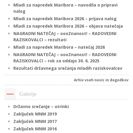
Mladi za napredek Maribora – navodila o pripravi
nalog
Mladi za napredek Maribora 2026 – prijava nalog
P
Mladi za napredek Maribora 2026 – objava natečaja
/
NAGRADNI NATEČAJ – oooZnanost! – RADOVEDNI
P
RAZISKOVALCI – rezultati
Mladi za napredek Maribora – natečaj 2026
o
NAGRADNI NATEČAJ – oooZnanost! – RADOVEDNI
RAZISKOVALCI – rok za oddajo 30. 6. 2025
Rezultati državnega srečanja mladih raziskovalcev
P
Arhiv vseh novic in dogodkov
R
Galerije
s
Državno srečanje – utrinki
p
Zaključek MNM 2019
Zaključek MNM 2017
–
Zaključek MNM 2016
t