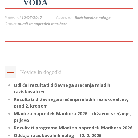
VODA
p
K
f
I
Published
12/07/2017
Posted in:
Raziskovalne naloge
P
Oznake:
mladi za napredek maribora
P
–
p
M
c
Novice in dogodki
Odlični rezultati državnega srečanja mladih
s
raziskovalcev
O
Rezultati državnega srečanja mladih raziskovalcev,
pred 2. krogom
P
Mladi za napredek Maribora 2026 – državno srečanje,
prijava
s
Rezultati programa Mladi za napredek Maribora 2026
p
Oddaja raziskovalnih nalog – 12. 2. 2026
–