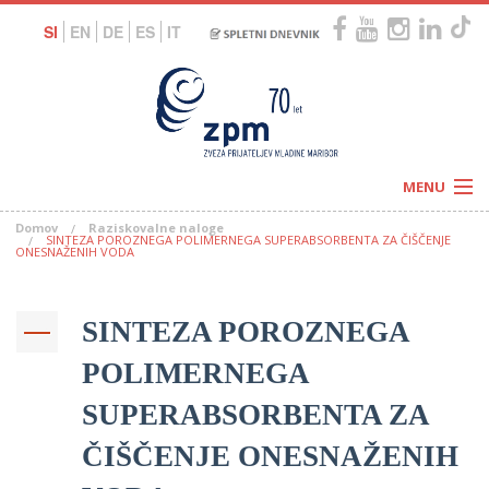
SI
EN
DE
ES
IT
MENU
Domov
Raziskovalne naloge
Novice
SINTEZA POROZNEGA POLIMERNEGA SUPERABSORBENTA ZA ČIŠČENJE
Koledar
ONESNAŽENIH VODA
Programi
Naši centri
Letovanja
Humanitarnost
SINTEZA POROZNEGA
c
Galerije
O nas
POLIMERNEGA
Podprite nas
–
Prosta delovna mesta
Kolesarimo za otroške sanje
SUPERABSORBENTA ZA
G
ČIŠČENJE ONESNAŽENIH
–
–
V
–