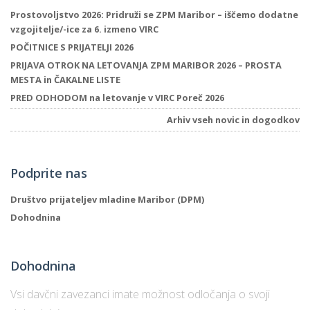
Prostovoljstvo 2026: Pridruži se ZPM Maribor – iščemo dodatne
vzgojitelje/-ice za 6. izmeno VIRC
POČITNICE S PRIJATELJI 2026
PRIJAVA OTROK NA LETOVANJA ZPM MARIBOR 2026 – PROSTA
MESTA in ČAKALNE LISTE
PRED ODHODOM na letovanje v VIRC Poreč 2026
Arhiv vseh novic in dogodkov
Podprite nas
Društvo prijateljev mladine Maribor (DPM)
Dohodnina
Dohodnina
Vsi davčni zavezanci imate možnost odločanja o svoji