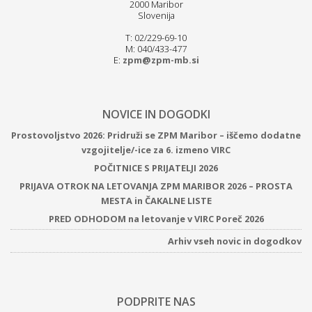
2000 Maribor
Slovenija
T: 02/229-69-10
M: 040/433-477
E:
zpm@zpm-mb.si
NOVICE IN DOGODKI
Prostovoljstvo 2026: Pridruži se ZPM Maribor – iščemo dodatne
vzgojitelje/-ice za 6. izmeno VIRC
POČITNICE S PRIJATELJI 2026
PRIJAVA OTROK NA LETOVANJA ZPM MARIBOR 2026 – PROSTA
MESTA in ČAKALNE LISTE
PRED ODHODOM na letovanje v VIRC Poreč 2026
Arhiv vseh novic in dogodkov
PODPRITE NAS