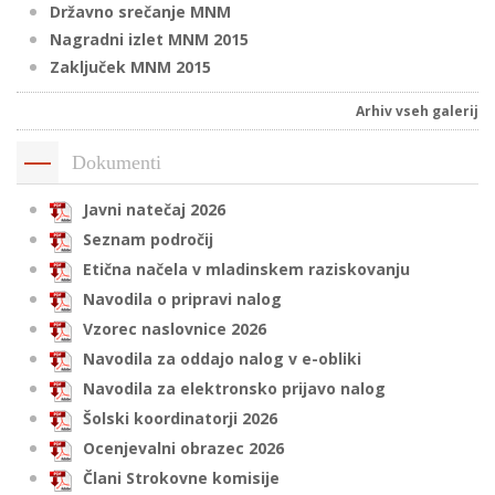
Državno srečanje MNM
Nagradni izlet MNM 2015
Zaključek MNM 2015
i
Arhiv vseh galerij
U
d
Dokumenti
Javni natečaj 2026
Seznam področij
–
Etična načela v mladinskem raziskovanju
Navodila o pripravi nalog
v
l
Vzorec naslovnice 2026
Navodila za oddajo nalog v e-obliki
Navodila za elektronsko prijavo nalog
l
Šolski koordinatorji 2026
Ocenjevalni obrazec 2026
Člani Strokovne komisije