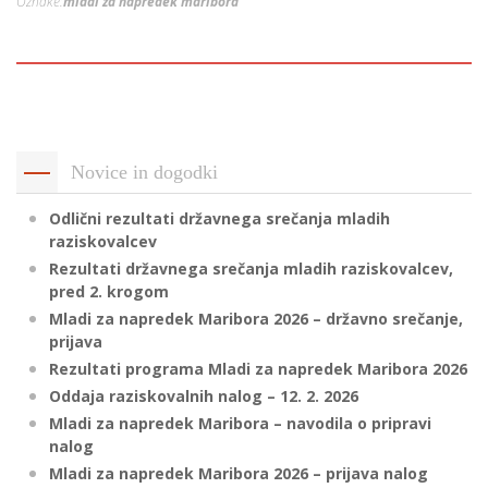
Oznake:
mladi za napredek maribora
p
K
f
I
P
P
–
p
Novice in dogodki
M
Odlični rezultati državnega srečanja mladih
c
raziskovalcev
Rezultati državnega srečanja mladih raziskovalcev,
pred 2. krogom
s
Mladi za napredek Maribora 2026 – državno srečanje,
prijava
O
Rezultati programa Mladi za napredek Maribora 2026
Oddaja raziskovalnih nalog – 12. 2. 2026
P
Mladi za napredek Maribora – navodila o pripravi
s
nalog
p
Mladi za napredek Maribora 2026 – prijava nalog
–