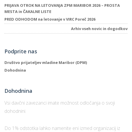
PRIJAVA OTROK NA LETOVANJA ZPM MARIBOR 2026 – PROSTA
MESTA in ČAKALNE LISTE
PRED ODHODOM na letovanje v VIRC Poreč 2026
Arhiv vseh novic in dogodkov
Podprite nas
Društvo prijateljev mladine Maribor (DPM)
Dohodnina
Dohodnina
Vsi davčni zavezanci imate možnost odločanja o svoji
dohodnini.
Do 1% odstotka lahko namenite eni izmed organizacij iz