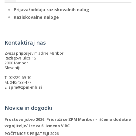
Prijava/oddaja raziskovalnih nalog
Raziskovalne naloge
Kontaktiraj nas
Zveza prijateljev mladine Maribor
Razlagova ulica 16
2000 Maribor
Slovenija
T: 02/229-69-10
M: 040/433-477
E:
zpm@zpm-mb.si
Novice in dogodki
Prostovoljstvo 2026: Pridruži se ZPM Maribor – iščemo dodatne
vzgojitelje/-ice za 6. izmeno VIRC
POČITNICE S PRIJATELJI 2026