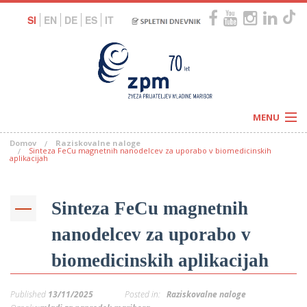
SI
EN
DE
ES
IT
MENU
Domov
Raziskovalne naloge
Novice
Sinteza FeCu magnetnih nanodelcev za uporabo v biomedicinskih
Koledar
aplikacijah
Programi
Naši centri
Letovanja
Humanitarnost
Sinteza FeCu magnetnih
c
Galerije
O nas
nanodelcev za uporabo v
Podprite nas
–
Prosta delovna mesta
Kolesarimo za otroške sanje
biomedicinskih aplikacijah
G
–
Published
13/11/2025
Posted in:
Raziskovalne naloge
–
V
–