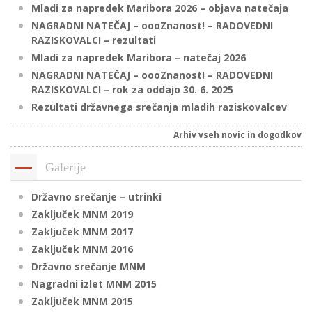
Mladi za napredek Maribora 2026 – objava natečaja
NAGRADNI NATEČAJ – oooZnanost! – RADOVEDNI
RAZISKOVALCI – rezultati
P
Mladi za napredek Maribora – natečaj 2026
/
NAGRADNI NATEČAJ – oooZnanost! – RADOVEDNI
P
RAZISKOVALCI – rok za oddajo 30. 6. 2025
Rezultati državnega srečanja mladih raziskovalcev
o
Arhiv vseh novic in dogodkov
Galerije
P
Državno srečanje – utrinki
R
Zaključek MNM 2019
Zaključek MNM 2017
s
Zaključek MNM 2016
p
Državno srečanje MNM
Nagradni izlet MNM 2015
–
Zaključek MNM 2015
t