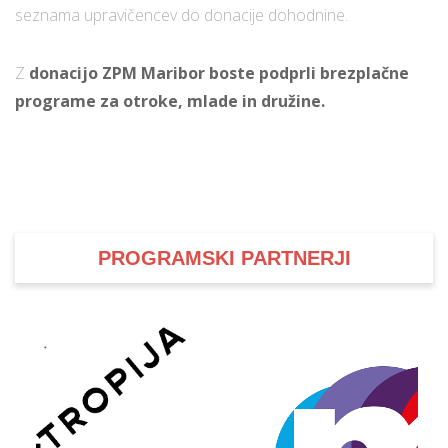
seznama upravičencev do donacije dohodnine.
Z
donacijo ZPM Maribor boste podprli brezplačne
programe za otroke, mlade in družine.
PROGRAMSKI PARTNERJI