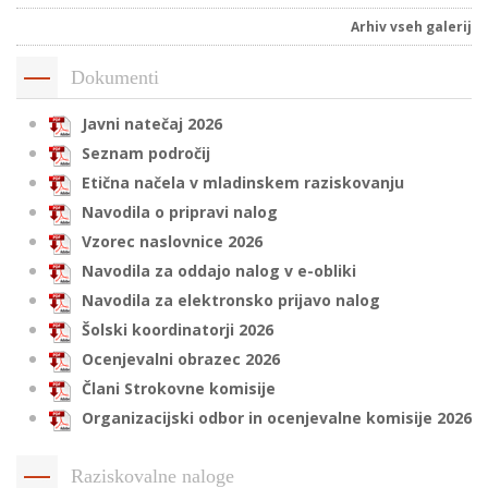
Arhiv vseh galerij
Dokumenti
i
Javni natečaj 2026
U
Seznam področij
d
Etična načela v mladinskem raziskovanju
Navodila o pripravi nalog
–
Vzorec naslovnice 2026
Navodila za oddajo nalog v e-obliki
v
Navodila za elektronsko prijavo nalog
l
Šolski koordinatorji 2026
Ocenjevalni obrazec 2026
Člani Strokovne komisije
l
Organizacijski odbor in ocenjevalne komisije 2026
Raziskovalne naloge