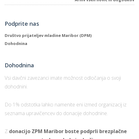
Podprite nas
Društvo prijateljev mladine Maribor (DPM)
Dohodnina
Dohodnina
Vsi davčni zavezanci imate možnost odločanja o svoji
dohodnini.
Do 1% odstotka lahko namenite eni izmed organizacij iz
seznama upravičencev do donacije dohodnine.
Z
donacijo ZPM Maribor boste podprli brezplačne