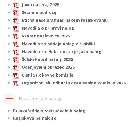
Javni natečaj 2026
Seznam področij
Etična načela v mladinskem raziskovanju
i
Navodila o pripravi nalog
U
Vzorec naslovnice 2026
d
Navodila za oddajo nalog v e-obliki
Navodila za elektronsko prijavo nalog
Šolski koordinatorji 2026
–
Ocenjevalni obrazec 2026
Člani Strokovne komisije
v
Organizacijski odbor in ocenjevalne komisije 2026
l
Raziskovalne naloge
l
Prijava/oddaja raziskovalnih nalog
Raziskovalne naloge