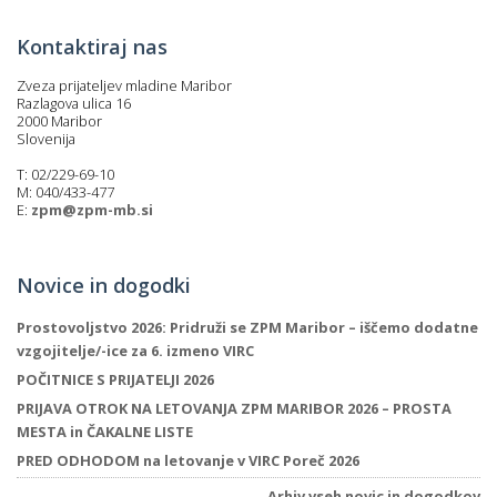
Kontaktiraj nas
Zveza prijateljev mladine Maribor
Razlagova ulica 16
2000 Maribor
Slovenija
T: 02/229-69-10
M: 040/433-477
E:
zpm@zpm-mb.si
Novice in dogodki
Prostovoljstvo 2026: Pridruži se ZPM Maribor – iščemo dodatne
vzgojitelje/-ice za 6. izmeno VIRC
POČITNICE S PRIJATELJI 2026
PRIJAVA OTROK NA LETOVANJA ZPM MARIBOR 2026 – PROSTA
MESTA in ČAKALNE LISTE
PRED ODHODOM na letovanje v VIRC Poreč 2026
Arhiv vseh novic in dogodkov