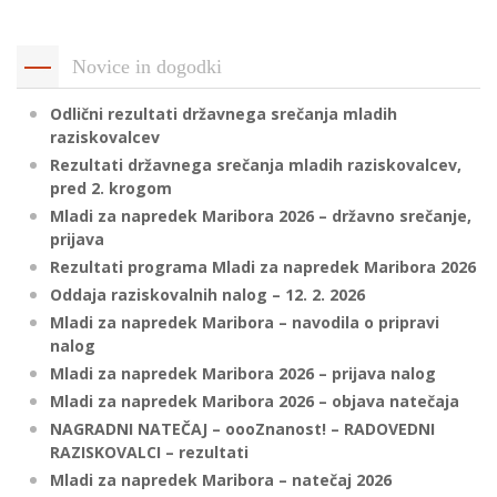
p
K
f
I
Novice in dogodki
P
P
Odlični rezultati državnega srečanja mladih
–
p
raziskovalcev
Rezultati državnega srečanja mladih raziskovalcev,
pred 2. krogom
M
Mladi za napredek Maribora 2026 – državno srečanje,
prijava
c
Rezultati programa Mladi za napredek Maribora 2026
Oddaja raziskovalnih nalog – 12. 2. 2026
Mladi za napredek Maribora – navodila o pripravi
s
nalog
O
Mladi za napredek Maribora 2026 – prijava nalog
Mladi za napredek Maribora 2026 – objava natečaja
P
NAGRADNI NATEČAJ – oooZnanost! – RADOVEDNI
s
RAZISKOVALCI – rezultati
p
Mladi za napredek Maribora – natečaj 2026
–