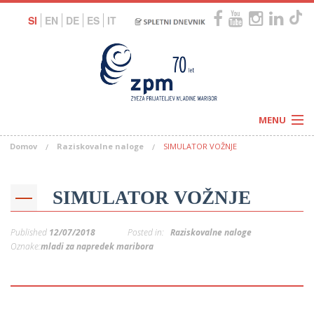
SI
EN
DE
ES
IT
MENU
Domov
Raziskovalne naloge
SIMULATOR VOŽNJE
Novice
Koledar
Programi
Naši centri
Letovanja
SIMULATOR VOŽNJE
Humanitarnost
c
Galerije
O nas
Published
12/07/2018
Posted in:
Raziskovalne naloge
Podprite nas
–
Oznake:
mladi za napredek maribora
Prosta delovna mesta
Kolesarimo za otroške sanje
G
–
–
V
–