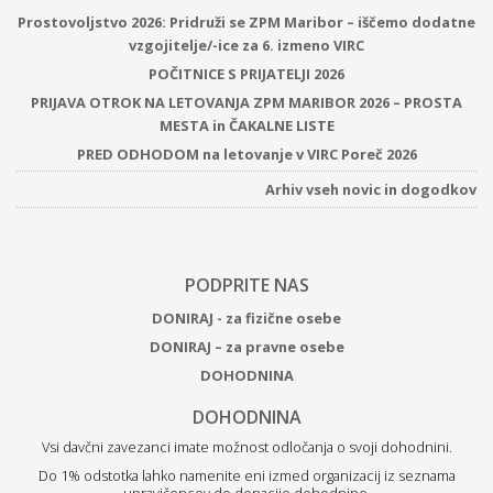
Prostovoljstvo 2026: Pridruži se ZPM Maribor – iščemo dodatne
vzgojitelje/-ice za 6. izmeno VIRC
POČITNICE S PRIJATELJI 2026
PRIJAVA OTROK NA LETOVANJA ZPM MARIBOR 2026 – PROSTA
MESTA in ČAKALNE LISTE
PRED ODHODOM na letovanje v VIRC Poreč 2026
Arhiv vseh novic in dogodkov
PODPRITE NAS
DONIRAJ - za fizične osebe
DONIRAJ – za pravne osebe
DOHODNINA
DOHODNINA
Vsi davčni zavezanci imate možnost odločanja o svoji dohodnini.
Do 1% odstotka lahko namenite eni izmed organizacij iz seznama
upravičencev do donacije dohodnine.