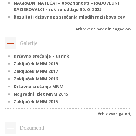
NAGRADNI NATEČAJ – oooZnanost! – RADOVEDNI
RAZISKOVALCI – rok za oddajo 30. 6. 2025
Rezultati državnega srečanja mladih raziskovalcev
P
/
Arhiv vseh novic in dogodkov
P
Galerije
o
Državno srečanje – utrinki
Zaključek MNM 2019
Zaključek MNM 2017
Zaključek MNM 2016
P
Državno srečanje MNM
R
Nagradni izlet MNM 2015
Zaključek MNM 2015
s
p
Arhiv vseh galerij
–
Dokumenti
t