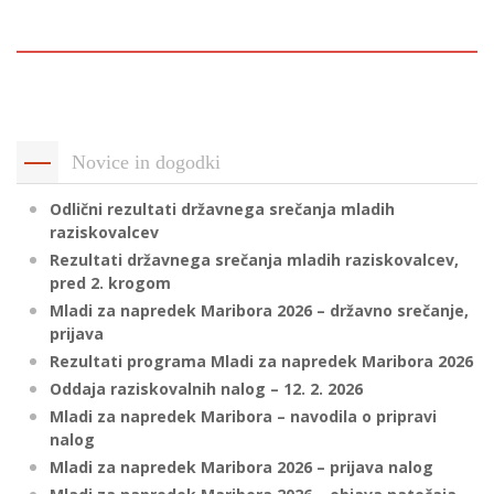
p
K
f
I
P
P
–
p
Novice in dogodki
Odlični rezultati državnega srečanja mladih
M
raziskovalcev
c
Rezultati državnega srečanja mladih raziskovalcev,
pred 2. krogom
Mladi za napredek Maribora 2026 – državno srečanje,
s
prijava
O
Rezultati programa Mladi za napredek Maribora 2026
Oddaja raziskovalnih nalog – 12. 2. 2026
P
Mladi za napredek Maribora – navodila o pripravi
s
nalog
p
Mladi za napredek Maribora 2026 – prijava nalog
–