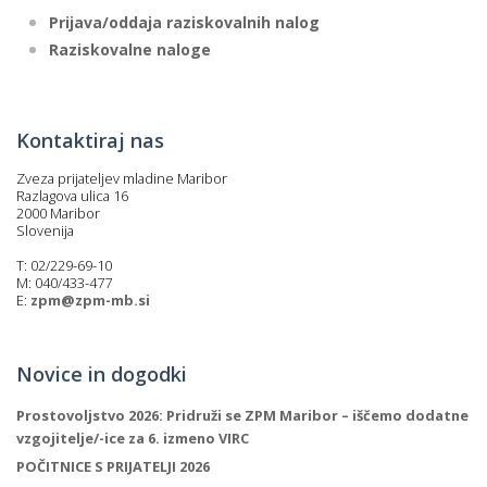
Prijava/oddaja raziskovalnih nalog
Raziskovalne naloge
Kontaktiraj nas
Zveza prijateljev mladine Maribor
Razlagova ulica 16
2000 Maribor
Slovenija
T: 02/229-69-10
M: 040/433-477
E:
zpm@zpm-mb.si
Novice in dogodki
Prostovoljstvo 2026: Pridruži se ZPM Maribor – iščemo dodatne
vzgojitelje/-ice za 6. izmeno VIRC
POČITNICE S PRIJATELJI 2026