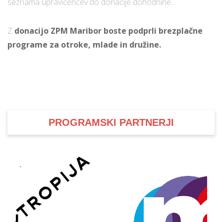
seznama upravičencev do donacije dohodnine.
Z
donacijo ZPM Maribor boste podprli brezplačne
programe za otroke, mlade in družine.
PROGRAMSKI PARTNERJI