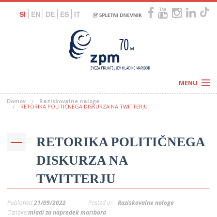
SI
EN
DE
ES
IT
MENU
Domov
Raziskovalne naloge
Novice
RETORIKA POLITIČNEGA DISKURZA NA TWITTERJU
Koledar
Programi
Naši centri
Letovanja
RETORIKA POLITIČNEGA
Humanitarnost
c
Galerije
O nas
DISKURZA NA
Podprite nas
–
Prosta delovna mesta
TWITTERJU
Kolesarimo za otroške sanje
G
–
Published
21/09/2022
Posted in:
Raziskovalne naloge
–
Oznake:
mladi za napredek maribora
V
–