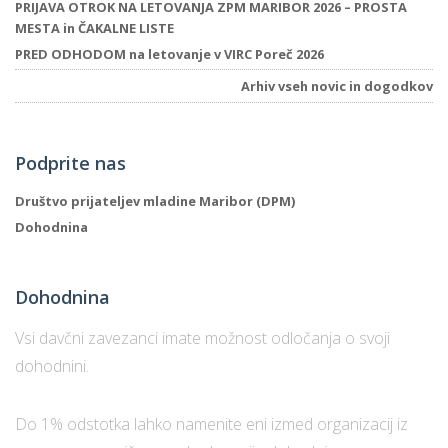
PRIJAVA OTROK NA LETOVANJA ZPM MARIBOR 2026 – PROSTA
MESTA in ČAKALNE LISTE
PRED ODHODOM na letovanje v VIRC Poreč 2026
Arhiv vseh novic in dogodkov
Podprite nas
Društvo prijateljev mladine Maribor (DPM)
Dohodnina
Dohodnina
Vsi davčni zavezanci imate možnost odločanja o svoji
dohodnini.
Do 1% odstotka lahko namenite eni izmed organizacij iz