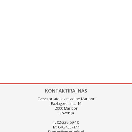
KONTAKTIRAJ NAS
Zveza prijateljev mladine Maribor
Razlagova ulica 16
2000 Maribor
Slovenija
T: 02/229-69-10
M: 040/433-477
E:
zpm@zpm-mb.si