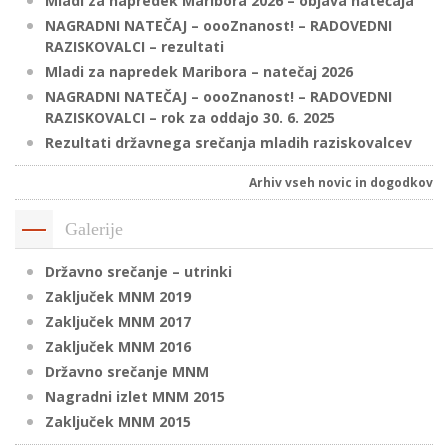
Mladi za napredek Maribora 2026 – objava natečaja
NAGRADNI NATEČAJ – oooZnanost! – RADOVEDNI
RAZISKOVALCI – rezultati
P
Mladi za napredek Maribora – natečaj 2026
/
NAGRADNI NATEČAJ – oooZnanost! – RADOVEDNI
RAZISKOVALCI – rok za oddajo 30. 6. 2025
P
Rezultati državnega srečanja mladih raziskovalcev
o
Arhiv vseh novic in dogodkov
Galerije
P
Državno srečanje – utrinki
R
Zaključek MNM 2019
Zaključek MNM 2017
s
Zaključek MNM 2016
p
Državno srečanje MNM
Nagradni izlet MNM 2015
–
Zaključek MNM 2015
t