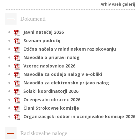
Arhiv vseh galerij
Dokumenti
i
Javni natečaj 2026
U
Seznam področij
d
Etična načela v mladinskem raziskovanju
Navodila o pripravi nalog
Vzorec naslovnice 2026
–
Navodila za oddajo nalog v e-obliki
Navodila za elektronsko prijavo nalog
v
Šolski koordinatorji 2026
l
Ocenjevalni obrazec 2026
Člani Strokovne komisije
l
Organizacijski odbor in ocenjevalne komisije 2026
Raziskovalne naloge