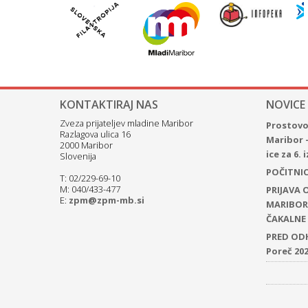
KONTAKTIRAJ NAS
NOVICE
Zveza prijateljev mladine Maribor
Prostovol
Razlagova ulica 16
Maribor 
2000 Maribor
ice za 6.
Slovenija
POČITNICE
T: 02/229-69-10
M: 040/433-477
PRIJAVA
E:
zpm@zpm-mb.si
MARIBOR 
ČAKALNE 
PRED ODH
Poreč 20