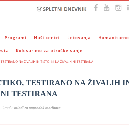
Programi
Naši centri
Letovanja
Humanitarno
esta
Kolesarimo za otroške sanje
Bralna značka
DUM Maribor
Letovanje – VIRC Poreč
Pomežik soncu
Eko programi
VIRC Poreč
Letovanje – DMZ na Pohorju
Dohodnina – Dru
Cunjami – izmenjevalnica oblačil
ESTIRANO NA ŽIVALIH IN TISTO, KI NA ŽIVALIH NI TESTIRANA
Galerija male Velike umetnosti
DMZ na Pohorju
Društvo prijate
Info-DUM
Mladi za napredek Maribora
IKO, TESTIRANO NA ŽIVALIH I
Mladinski center DUM
H NI TESTIRANA
Omogočimo sanje
Otroški parlament
Oznake:
mladi za napredek maribora
Počitnice s prijatelji – DUM Maribor
Prireditve / Pust, Teden otroka, dedek Mraz …
Prostovoljstvo