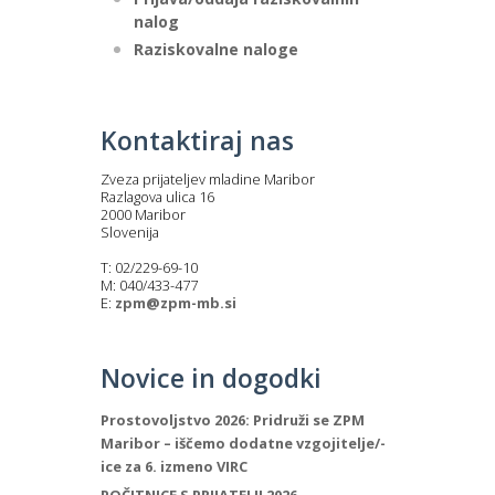
nalog
Raziskovalne naloge
Kontaktiraj nas
Zveza prijateljev mladine Maribor
Razlagova ulica 16
2000 Maribor
Slovenija
T: 02/229-69-10
M: 040/433-477
E:
zpm@zpm-mb.si
Novice in dogodki
Prostovoljstvo 2026: Pridruži se ZPM
Maribor – iščemo dodatne vzgojitelje/-
ice za 6. izmeno VIRC