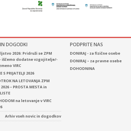
 IN DOGODKI
PODPRITE NAS
jstvo 2026: Pridruži se ZPM
DONIRAJ - za fizične osebe
– iščemo dodatne vzgojitelje/-
DONIRAJ – za pravne osebe
 izmeno VIRC
DOHODNINA
 S PRIJATELJI 2026
 OTROK NA LETOVANJA ZPM
2026 – PROSTA MESTA in
LISTE
ODOM na letovanje v VIRC
26
Arhiv vseh novic in dogodkov