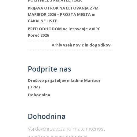
POČITNICE S PRIJATELJI 2026
PRIJAVA OTROK NA LETOVANJA ZPM
MARIBOR 2026 – PROSTA MESTA in
ČAKALNE LISTE
PRED ODHODOM na letovanje v VIRC
Poreč 2026
Arhiv vseh novic in dogodkov
Podprite nas
Društvo prijateljev mladine Maribor
(DPM)
Dohodnina
Dohodnina
Vsi davčni zavezanci imate možnost