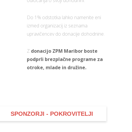
odločanja o svoji dohodnini.
Do 1% odstotka lahko namenite eni
izmed organizacij iz seznama
upravičencev do donacije dohodnine.
Z
donacijo ZPM Maribor boste
podprli brezplačne programe za
otroke, mlade in družine.
SPONZORJI - POKROVITELJI