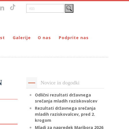
st
Galerije
O nas
Podprite nas
Zgodovina
DONIRAJ – za fizične osebe
štvo prijateljev mladine Maribor
Poslanstvo
DONIRAJ – za pravne osebe
ljev mladine Maribor
Organi
PODARI DOHODNINO
Kontakti
Društva
N
Novice in dogodki
Prostovoljci
Partnerji
Odlični rezultati državnega
srečanja mladih raziskovalcev
Transparentnost delovanja
Rezultati državnega srečanja
mladih raziskovalcev, pred 2.
krogom
Mladi za napredek Maribora 2026