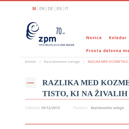
SI
EN
DE
ES
IT
Novice
Koledar
Prosta delovna m
Domov
Raziskovalne naloge
RAZLIKA MED KOZMETIKO, T
RAZLIKA MED KOZMET
TISTO, KI NA ŽIVALI
Published
10/12/2015
Posted in:
Raziskovalne naloge