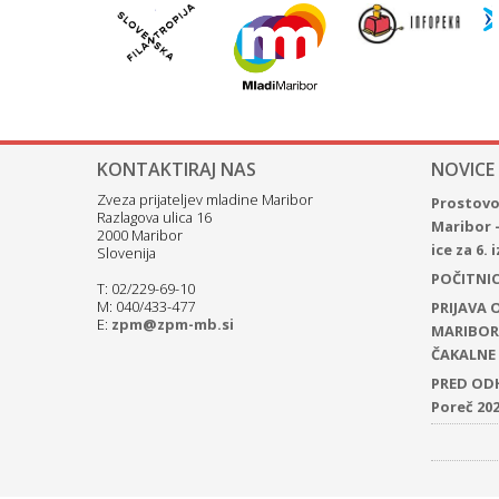
KONTAKTIRAJ NAS
NOVICE
Zveza prijateljev mladine Maribor
Prostovol
Razlagova ulica 16
Maribor 
2000 Maribor
ice za 6.
Slovenija
POČITNICE
T: 02/229-69-10
M: 040/433-477
PRIJAVA
E:
zpm@zpm-mb.si
MARIBOR 
ČAKALNE 
PRED ODH
Poreč 20