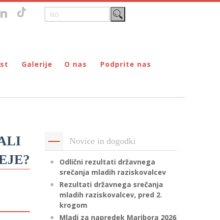
st
Galerije
O nas
Podprite nas
Zgodovina
DONIRAJ – za fizične osebe
štvo prijateljev mladine Maribor
Poslanstvo
DONIRAJ – za pravne osebe
ljev mladine Maribor
Organi
PODARI DOHODNINO
Kontakti
Društva
ALI
Novice in dogodki
Prostovoljci
EJE?
Partnerji
Odlični rezultati državnega
srečanja mladih raziskovalcev
Transparentnost delovanja
Rezultati državnega srečanja
mladih raziskovalcev, pred 2.
krogom
Mladi za napredek Maribora 2026