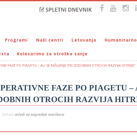
Programi
Naši centri
Letovanja
Humanitarno
esta
Kolesarimo za otroške sanje
Bralna značka
DUM Maribor
Letovanje – VIRC Poreč
Pomežik soncu
Eko programi
VIRC Poreč
Letovanje – DMZ na Pohorju
Dohodnina – Dru
Cunjami – izmenjevalnica oblačil
NE FAZE PO PIAGETU – ALI SE MIŠLJENJE PRI SODOBNIH OTROCIH RAZVIJA HITREJE?
Galerija male Velike umetnosti
DMZ na Pohorju
Društvo prijate
Info-DUM
Mladi za napredek Maribora
ERATIVNE FAZE PO PIAGETU – 
Mladinski center DUM
ODOBNIH OTROCIH RAZVIJA HITR
Omogočimo sanje
Otroški parlament
Oznake:
mladi za napredek maribora
Počitnice s prijatelji – DUM Maribor
Prireditve / Pust, Teden otroka, dedek Mraz …
Prostovoljstvo