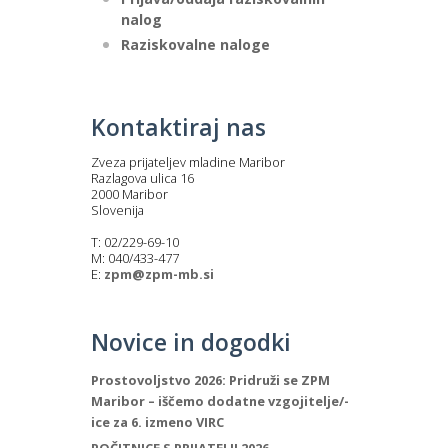
nalog
Raziskovalne naloge
Kontaktiraj nas
Zveza prijateljev mladine Maribor
Razlagova ulica 16
2000 Maribor
Slovenija
T: 02/229-69-10
M: 040/433-477
E:
zpm@zpm-mb.si
Novice in dogodki
Prostovoljstvo 2026: Pridruži se ZPM
Maribor – iščemo dodatne vzgojitelje/-
ice za 6. izmeno VIRC