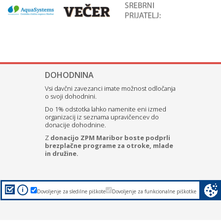
DOHODNINA
Vsi davčni zavezanci imate možnost odločanja
o svoji dohodnini.
Do 1% odstotka lahko namenite eni izmed
organizacij iz seznama upravičencev do
donacije dohodnine.
Z
donacijo ZPM Maribor boste podprli
brezplačne programe za otroke, mlade
in družine.
i
Dovoljenje za sledilne piškote
Dovoljenje za funkcionalne piškotke