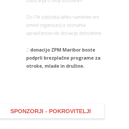
odločanja o svoji dohodnini.
Do 1% odstotka lahko namenite eni
izmed organizacij iz seznama
upravičencev do donacije dohodnine.
Z
donacijo ZPM Maribor boste
podprli brezplačne programe za
otroke, mlade in družine.
SPONZORJI - POKROVITELJI