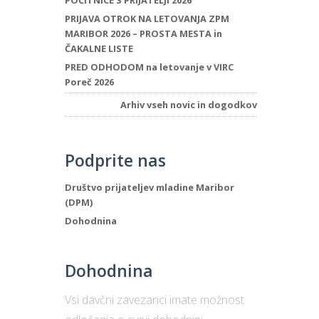
POČITNICE S PRIJATELJI 2026
PRIJAVA OTROK NA LETOVANJA ZPM
MARIBOR 2026 – PROSTA MESTA in
ČAKALNE LISTE
PRED ODHODOM na letovanje v VIRC
Poreč 2026
Arhiv vseh novic in dogodkov
Podprite nas
Društvo prijateljev mladine Maribor
(DPM)
Dohodnina
Dohodnina
Vsi davčni zavezanci imate možnost