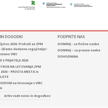
 IN DOGODKI
PODPRITE NAS
jstvo 2026: Pridruži se ZPM
DONIRAJ - za fizične osebe
– iščemo dodatne vzgojitelje/-
DONIRAJ – za pravne osebe
 izmeno VIRC
DOHODNINA
 S PRIJATELJI 2026
 OTROK NA LETOVANJA ZPM
2026 – PROSTA MESTA in
LISTE
ODOM na letovanje v VIRC
26
Arhiv vseh novic in dogodkov