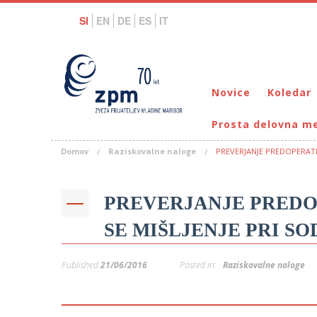
SI
EN
DE
ES
IT
Novice
Koledar
Prosta delovna m
Domov
Raziskovalne naloge
PREVERJANJE PREDOPERATIV
PREVERJANJE PREDOP
SE MIŠLJENJE PRI S
Published
21/06/2016
Posted in:
Raziskovalne naloge