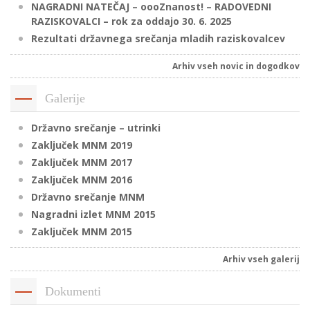
NAGRADNI NATEČAJ – oooZnanost! – RADOVEDNI
RAZISKOVALCI – rok za oddajo 30. 6. 2025
Rezultati državnega srečanja mladih raziskovalcev
P
/
Arhiv vseh novic in dogodkov
P
Galerije
o
Državno srečanje – utrinki
Zaključek MNM 2019
Zaključek MNM 2017
Zaključek MNM 2016
P
Državno srečanje MNM
R
Nagradni izlet MNM 2015
Zaključek MNM 2015
s
p
Arhiv vseh galerij
–
Dokumenti
t