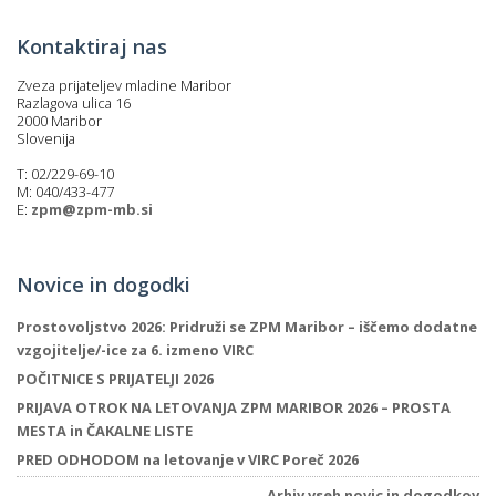
Kontaktiraj nas
Zveza prijateljev mladine Maribor
Razlagova ulica 16
2000 Maribor
Slovenija
T: 02/229-69-10
M: 040/433-477
E:
zpm@zpm-mb.si
Novice in dogodki
Prostovoljstvo 2026: Pridruži se ZPM Maribor – iščemo dodatne
vzgojitelje/-ice za 6. izmeno VIRC
POČITNICE S PRIJATELJI 2026
PRIJAVA OTROK NA LETOVANJA ZPM MARIBOR 2026 – PROSTA
MESTA in ČAKALNE LISTE
PRED ODHODOM na letovanje v VIRC Poreč 2026
Arhiv vseh novic in dogodkov