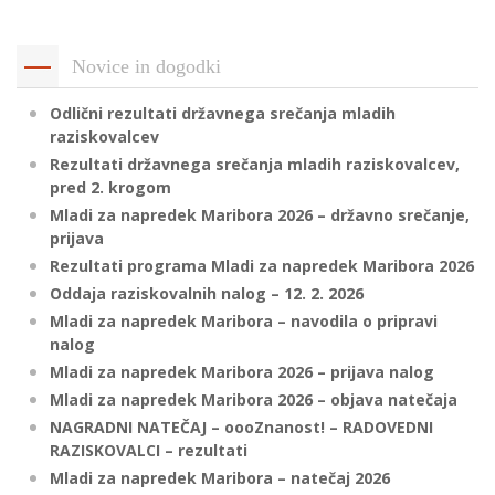
p
K
f
I
Novice in dogodki
P
P
Odlični rezultati državnega srečanja mladih
–
p
raziskovalcev
Rezultati državnega srečanja mladih raziskovalcev,
pred 2. krogom
M
Mladi za napredek Maribora 2026 – državno srečanje,
prijava
c
Rezultati programa Mladi za napredek Maribora 2026
Oddaja raziskovalnih nalog – 12. 2. 2026
Mladi za napredek Maribora – navodila o pripravi
s
nalog
O
Mladi za napredek Maribora 2026 – prijava nalog
Mladi za napredek Maribora 2026 – objava natečaja
P
NAGRADNI NATEČAJ – oooZnanost! – RADOVEDNI
s
RAZISKOVALCI – rezultati
p
Mladi za napredek Maribora – natečaj 2026
–