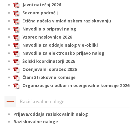
Javni natečaj 2026
Seznam področij
Etična načela v mladinskem raziskovanju
i
Navodila o pripravi nalog
U
Vzorec naslovnice 2026
d
Navodila za oddajo nalog v e-obliki
Navodila za elektronsko prijavo nalog
Šolski koordinatorji 2026
–
Ocenjevalni obrazec 2026
Člani Strokovne komisije
v
Organizacijski odbor in ocenjevalne komisije 2026
l
Raziskovalne naloge
l
Prijava/oddaja raziskovalnih nalog
Raziskovalne naloge