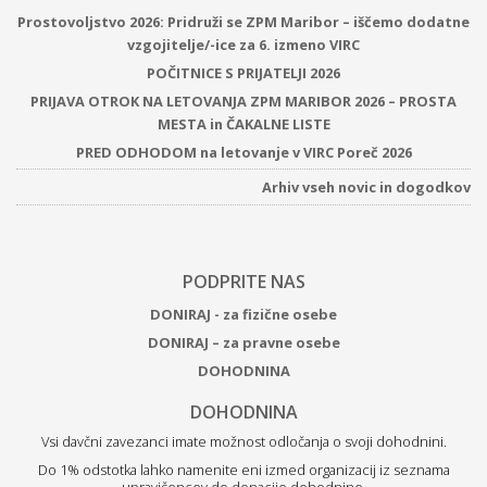
Prostovoljstvo 2026: Pridruži se ZPM Maribor – iščemo dodatne
vzgojitelje/-ice za 6. izmeno VIRC
POČITNICE S PRIJATELJI 2026
PRIJAVA OTROK NA LETOVANJA ZPM MARIBOR 2026 – PROSTA
MESTA in ČAKALNE LISTE
PRED ODHODOM na letovanje v VIRC Poreč 2026
Arhiv vseh novic in dogodkov
PODPRITE NAS
DONIRAJ - za fizične osebe
DONIRAJ – za pravne osebe
DOHODNINA
DOHODNINA
Vsi davčni zavezanci imate možnost odločanja o svoji dohodnini.
Do 1% odstotka lahko namenite eni izmed organizacij iz seznama
upravičencev do donacije dohodnine.