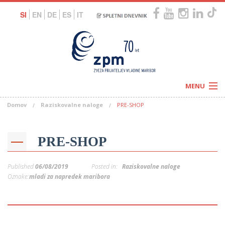
SI
EN
DE
ES
IT
MENU
Domov
Raziskovalne naloge
PRE-SHOP
Novice
Koledar
Programi
Naši centri
Letovanja
PRE-SHOP
Humanitarnost
c
Galerije
O nas
Published
06/08/2019
Posted in:
Raziskovalne naloge
Podprite nas
–
Oznake:
mladi za napredek maribora
Prosta delovna mesta
Kolesarimo za otroške sanje
G
–
–
V
–