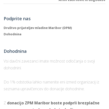
Podprite nas
Društvo prijateljev mladine Maribor (DPM)
Dohodnina
Dohodnina
Vsi davčni zavezanci imate možnost odločanja o svoji
dohodnini.
Do 1% odstotka lahko namenite eni izmed organizacij iz
seznama upravičencev do donacije dohodnine.
Z
donacijo ZPM Maribor boste podprli brezplačne