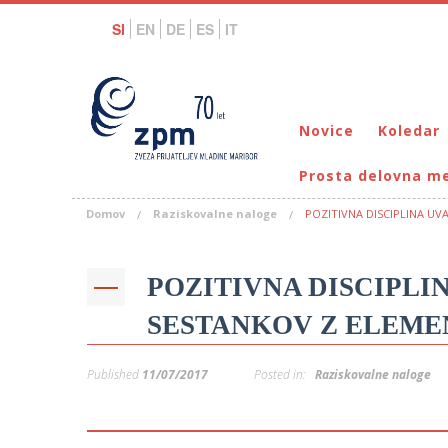
SI
EN
DE
ES
IT
Novice
Koledar
Prosta delovna m
Domov
Raziskovalne naloge
POZITIVNA DISCIPLINA UV
POZITIVNA DISCIPLI
SESTANKOV Z ELEMEN
Published
11/07/2017
Posted in:
Raziskovalne naloge