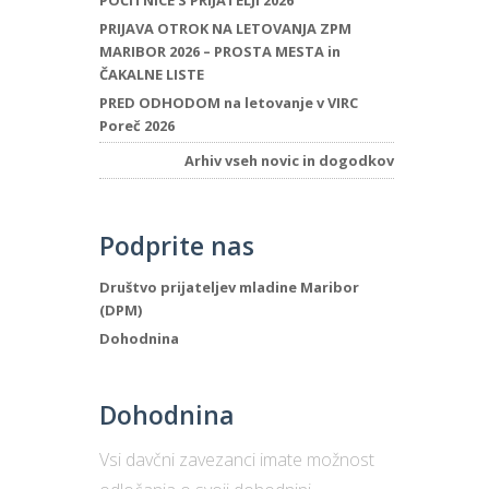
POČITNICE S PRIJATELJI 2026
PRIJAVA OTROK NA LETOVANJA ZPM
MARIBOR 2026 – PROSTA MESTA in
ČAKALNE LISTE
PRED ODHODOM na letovanje v VIRC
Poreč 2026
Arhiv vseh novic in dogodkov
Podprite nas
Društvo prijateljev mladine Maribor
(DPM)
Dohodnina
Dohodnina
Vsi davčni zavezanci imate možnost