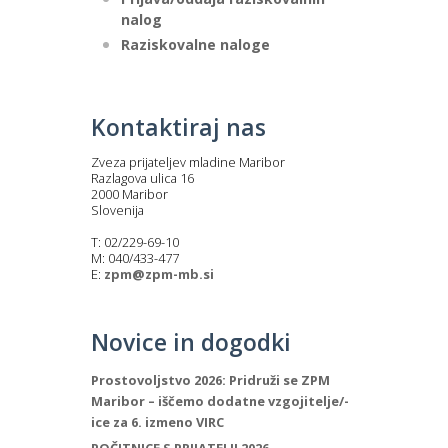
nalog
Raziskovalne naloge
Kontaktiraj nas
Zveza prijateljev mladine Maribor
Razlagova ulica 16
2000 Maribor
Slovenija
T: 02/229-69-10
M: 040/433-477
E:
zpm@zpm-mb.si
Novice in dogodki
Prostovoljstvo 2026: Pridruži se ZPM
Maribor – iščemo dodatne vzgojitelje/-
ice za 6. izmeno VIRC