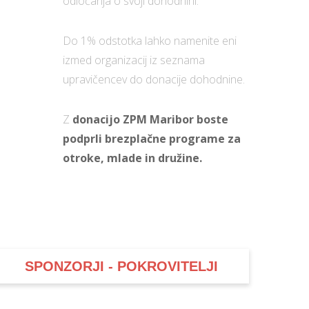
odločanja o svoji dohodnini.
Do 1% odstotka lahko namenite eni
izmed organizacij iz seznama
upravičencev do donacije dohodnine.
Z
donacijo ZPM Maribor boste
podprli brezplačne programe za
otroke, mlade in družine.
SPONZORJI - POKROVITELJI