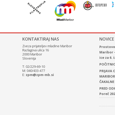
KONTAKTIRAJ NAS
NOVICE
Zveza prijateljev mladine Maribor
Prostovol
Razlagova ulica 16
Maribor 
2000 Maribor
ice za 6.
Slovenija
POČITNICE
T: 02/229-69-10
M: 040/433-477
PRIJAVA
E:
zpm@zpm-mb.si
MARIBOR 
ČAKALNE 
PRED ODH
Poreč 20