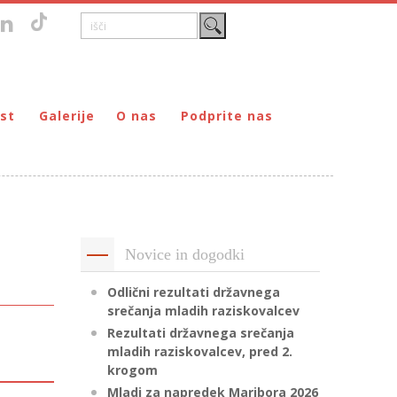
st
Galerije
O nas
Podprite nas
Zgodovina
DONIRAJ – za fizične osebe
štvo prijateljev mladine Maribor
Poslanstvo
DONIRAJ – za pravne osebe
ljev mladine Maribor
Organi
PODARI DOHODNINO
Kontakti
Društva
Novice in dogodki
Prostovoljci
Partnerji
Odlični rezultati državnega
srečanja mladih raziskovalcev
Transparentnost delovanja
Rezultati državnega srečanja
mladih raziskovalcev, pred 2.
krogom
Mladi za napredek Maribora 2026