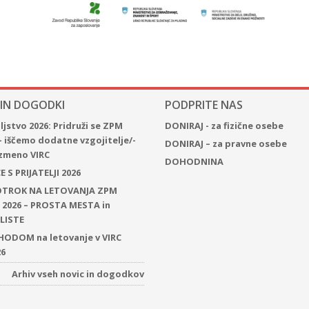
 IN DOGODKI
PODPRITE NAS
jstvo 2026: Pridruži se ZPM
DONIRAJ - za fizične osebe
– iščemo dodatne vzgojitelje/-
DONIRAJ – za pravne osebe
 izmeno VIRC
DOHODNINA
 S PRIJATELJI 2026
 OTROK NA LETOVANJA ZPM
2026 – PROSTA MESTA in
LISTE
ODOM na letovanje v VIRC
26
Arhiv vseh novic in dogodkov