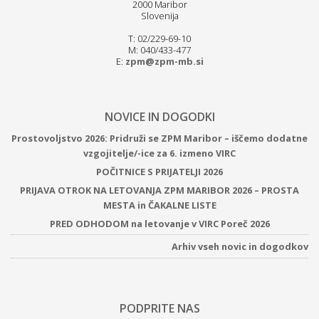
2000 Maribor
Slovenija
T: 02/229-69-10
M: 040/433-477
E:
zpm@zpm-mb.si
NOVICE IN DOGODKI
Prostovoljstvo 2026: Pridruži se ZPM Maribor – iščemo dodatne
vzgojitelje/-ice za 6. izmeno VIRC
POČITNICE S PRIJATELJI 2026
PRIJAVA OTROK NA LETOVANJA ZPM MARIBOR 2026 – PROSTA
MESTA in ČAKALNE LISTE
PRED ODHODOM na letovanje v VIRC Poreč 2026
Arhiv vseh novic in dogodkov
PODPRITE NAS