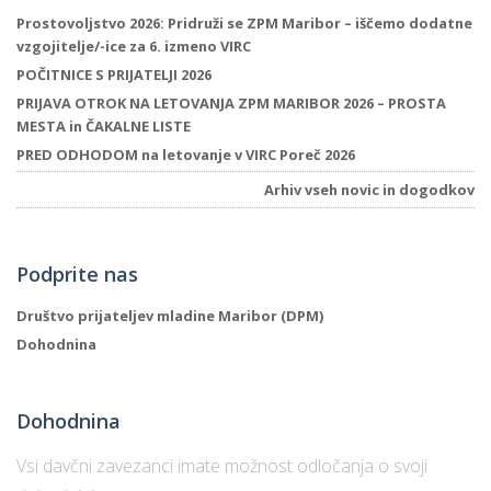
Prostovoljstvo 2026: Pridruži se ZPM Maribor – iščemo dodatne
vzgojitelje/-ice za 6. izmeno VIRC
POČITNICE S PRIJATELJI 2026
PRIJAVA OTROK NA LETOVANJA ZPM MARIBOR 2026 – PROSTA
MESTA in ČAKALNE LISTE
PRED ODHODOM na letovanje v VIRC Poreč 2026
Arhiv vseh novic in dogodkov
Podprite nas
Društvo prijateljev mladine Maribor (DPM)
Dohodnina
Dohodnina
Vsi davčni zavezanci imate možnost odločanja o svoji