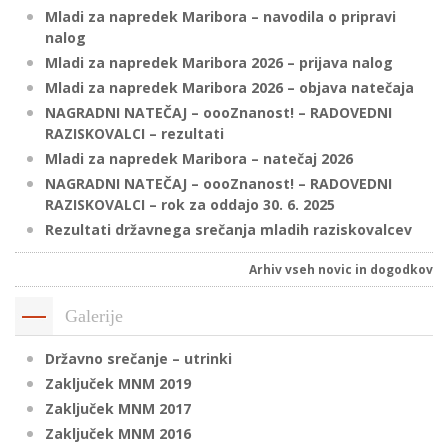
Mladi za napredek Maribora – navodila o pripravi
nalog
Mladi za napredek Maribora 2026 – prijava nalog
P
Mladi za napredek Maribora 2026 – objava natečaja
/
NAGRADNI NATEČAJ – oooZnanost! – RADOVEDNI
P
RAZISKOVALCI – rezultati
Mladi za napredek Maribora – natečaj 2026
o
NAGRADNI NATEČAJ – oooZnanost! – RADOVEDNI
RAZISKOVALCI – rok za oddajo 30. 6. 2025
Rezultati državnega srečanja mladih raziskovalcev
P
Arhiv vseh novic in dogodkov
R
Galerije
s
Državno srečanje – utrinki
p
Zaključek MNM 2019
Zaključek MNM 2017
–
Zaključek MNM 2016
t