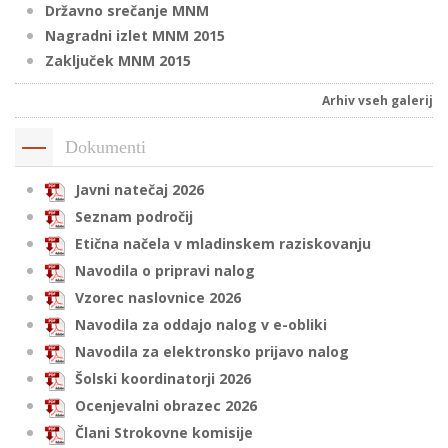
Državno srečanje MNM
Nagradni izlet MNM 2015
Zaključek MNM 2015
i
Arhiv vseh galerij
U
d
Dokumenti
Javni natečaj 2026
Seznam področij
–
Etična načela v mladinskem raziskovanju
Navodila o pripravi nalog
v
l
Vzorec naslovnice 2026
Navodila za oddajo nalog v e-obliki
Navodila za elektronsko prijavo nalog
l
Šolski koordinatorji 2026
Ocenjevalni obrazec 2026
Člani Strokovne komisije