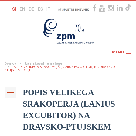
SI
EN
DE
ES
IT
MENU
Domov
Raziskovalne naloge
Novice
POPIS VELIKEGA SRAKOPERJA (LANIUS EXCUBITOR) NA DRAVSKO-
Koledar
PTUJSKEM POLJU
Programi
Naši centri
Letovanja
Humanitarnost
POPIS VELIKEGA
c
Galerije
O nas
SRAKOPERJA (LANIUS
Podprite nas
–
Prosta delovna mesta
Kolesarimo za otroške sanje
EXCUBITOR) NA
G
DRAVSKO-PTUJSKEM
–
–
V
–