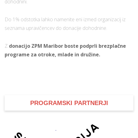
dohodnini.
Do 1% odstotka lahko namenite eni izmed organizacij iz
seznama upravičencev do donacije dohodnine.
Z
donacijo ZPM Maribor boste podprli brezplačne
programe za otroke, mlade in družine.
PROGRAMSKI PARTNERJI