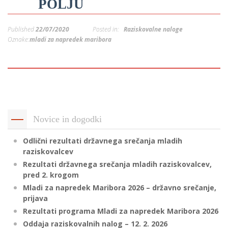
POLJU
p
K
f
I
Published
22/07/2020
Posted in:
Raziskovalne naloge
P
Oznake:
mladi za napredek maribora
P
–
p
M
c
Novice in dogodki
Odlični rezultati državnega srečanja mladih
s
raziskovalcev
O
Rezultati državnega srečanja mladih raziskovalcev,
pred 2. krogom
P
Mladi za napredek Maribora 2026 – državno srečanje,
prijava
s
Rezultati programa Mladi za napredek Maribora 2026
p
Oddaja raziskovalnih nalog – 12. 2. 2026
–