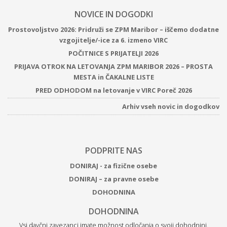
NOVICE IN DOGODKI
Prostovoljstvo 2026: Pridruži se ZPM Maribor – iščemo dodatne
vzgojitelje/-ice za 6. izmeno VIRC
POČITNICE S PRIJATELJI 2026
PRIJAVA OTROK NA LETOVANJA ZPM MARIBOR 2026 – PROSTA
MESTA in ČAKALNE LISTE
PRED ODHODOM na letovanje v VIRC Poreč 2026
Arhiv vseh novic in dogodkov
PODPRITE NAS
DONIRAJ - za fizične osebe
DONIRAJ – za pravne osebe
DOHODNINA
DOHODNINA
Vsi davčni zavezanci imate možnost odločanja o svoji dohodnini.