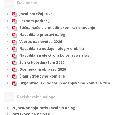
Dokumenti
Javni natečaj 2026
i
Seznam področij
Etična načela v mladinskem raziskovanju
U
Navodila o pripravi nalog
d
Vzorec naslovnice 2026
Navodila za oddajo nalog v e-obliki
Navodila za elektronsko prijavo nalog
–
Šolski koordinatorji 2026
Ocenjevalni obrazec 2026
v
l
Člani Strokovne komisije
Organizacijski odbor in ocenjevalne komisije 2026
l
Raziskovalne naloge
Prijava/oddaja raziskovalnih nalog
Raziskovalne naloge