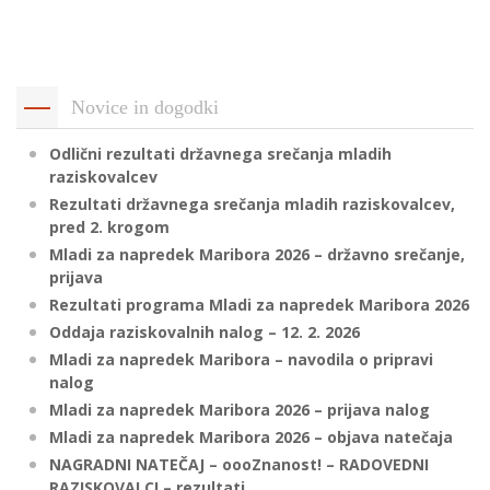
p
K
f
I
P
P
Novice in dogodki
–
p
Odlični rezultati državnega srečanja mladih
raziskovalcev
Rezultati državnega srečanja mladih raziskovalcev,
M
pred 2. krogom
c
Mladi za napredek Maribora 2026 – državno srečanje,
prijava
Rezultati programa Mladi za napredek Maribora 2026
s
Oddaja raziskovalnih nalog – 12. 2. 2026
O
Mladi za napredek Maribora – navodila o pripravi
nalog
P
Mladi za napredek Maribora 2026 – prijava nalog
s
Mladi za napredek Maribora 2026 – objava natečaja
p
NAGRADNI NATEČAJ – oooZnanost! – RADOVEDNI
–
RAZISKOVALCI – rezultati