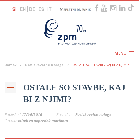
SI
EN
DE
ES
IT
MENU
Domov
Raziskovalne naloge
OSTALE SO STAVBE, KAJ BI Z NJIMI?
Novice
Koledar
Programi
Naši centri
Letovanja
OSTALE SO STAVBE, KAJ
Humanitarnost
c
Galerije
BI Z NJIMI?
O nas
Podprite nas
–
Prosta delovna mesta
Published
17/06/2016
Posted in:
Raziskovalne naloge
Kolesarimo za otroške sanje
G
Oznake:
mladi za napredek maribora
–
–
V
–