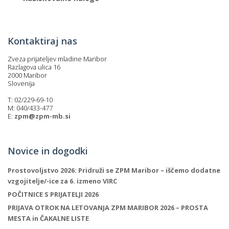
Kontaktiraj nas
Zveza prijateljev mladine Maribor
Razlagova ulica 16
2000 Maribor
Slovenija
T: 02/229-69-10
M: 040/433-477
E:
zpm@zpm-mb.si
Novice in dogodki
Prostovoljstvo 2026: Pridruži se ZPM Maribor – iščemo dodatne
vzgojitelje/-ice za 6. izmeno VIRC
POČITNICE S PRIJATELJI 2026
PRIJAVA OTROK NA LETOVANJA ZPM MARIBOR 2026 – PROSTA
MESTA in ČAKALNE LISTE