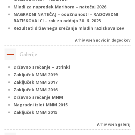
Mladi za napredek Maribora – natečaj 2026
NAGRADNI NATEČAJ – oooZnanost! – RADOVEDNI
RAZISKOVALCI – rok za oddajo 30. 6. 2025
P
Rezultati državnega srečanja mladih raziskovalcev
/
P
Arhiv vseh novic in dogodkov
o
Galerije
Državno srečanje – utrinki
Zaključek MNM 2019
P
Zaključek MNM 2017
R
Zaključek MNM 2016
Državno srečanje MNM
s
Nagradni izlet MNM 2015
p
Zaključek MNM 2015
Arhiv vseh galerij
–
t