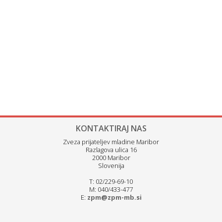
KONTAKTIRAJ NAS
Zveza prijateljev mladine Maribor
Razlagova ulica 16
2000 Maribor
Slovenija
T: 02/229-69-10
M: 040/433-477
E:
zpm@zpm-mb.si