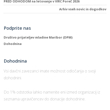
PRED ODHODOM na letovanje v VIRC Poreč 2026
Arhiv vseh novic in dogodkov
Podprite nas
Društvo prijateljev mladine Maribor (DPM)
Dohodnina
Dohodnina
Vsi davčni zavezanci imate možnost odločanja o svoji
dohodnini.
Do 1% odstotka lahko namenite eni izmed organizacij iz
seznama upravičencev do donacije dohodnine.