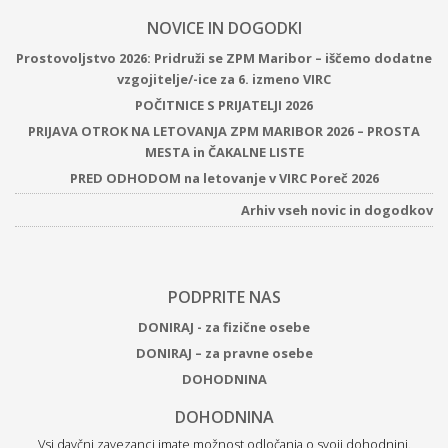
NOVICE IN DOGODKI
Prostovoljstvo 2026: Pridruži se ZPM Maribor – iščemo dodatne
vzgojitelje/-ice za 6. izmeno VIRC
POČITNICE S PRIJATELJI 2026
PRIJAVA OTROK NA LETOVANJA ZPM MARIBOR 2026 – PROSTA
MESTA in ČAKALNE LISTE
PRED ODHODOM na letovanje v VIRC Poreč 2026
Arhiv vseh novic in dogodkov
PODPRITE NAS
DONIRAJ - za fizične osebe
DONIRAJ – za pravne osebe
DOHODNINA
DOHODNINA
Vsi davčni zavezanci imate možnost odločanja o svoji dohodnini.