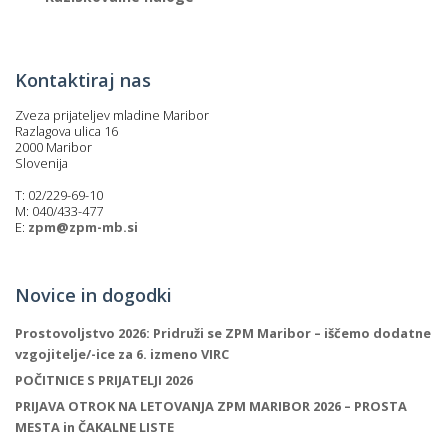
Kontaktiraj nas
Zveza prijateljev mladine Maribor
Razlagova ulica 16
2000 Maribor
Slovenija
T: 02/229-69-10
M: 040/433-477
E:
zpm@zpm-mb.si
Novice in dogodki
Prostovoljstvo 2026: Pridruži se ZPM Maribor – iščemo dodatne
vzgojitelje/-ice za 6. izmeno VIRC
POČITNICE S PRIJATELJI 2026
PRIJAVA OTROK NA LETOVANJA ZPM MARIBOR 2026 – PROSTA
MESTA in ČAKALNE LISTE