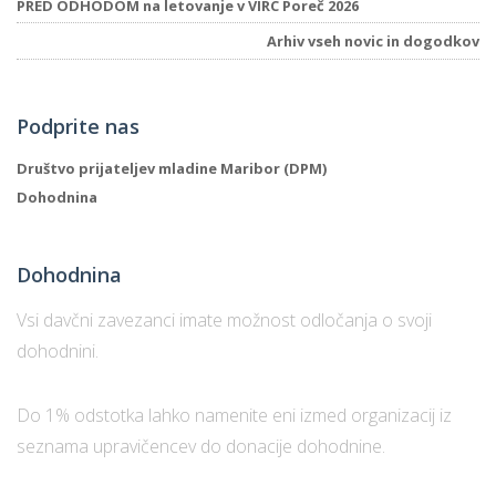
PRED ODHODOM na letovanje v VIRC Poreč 2026
Arhiv vseh novic in dogodkov
Podprite nas
Društvo prijateljev mladine Maribor (DPM)
Dohodnina
Dohodnina
Vsi davčni zavezanci imate možnost odločanja o svoji
dohodnini.
Do 1% odstotka lahko namenite eni izmed organizacij iz
seznama upravičencev do donacije dohodnine.