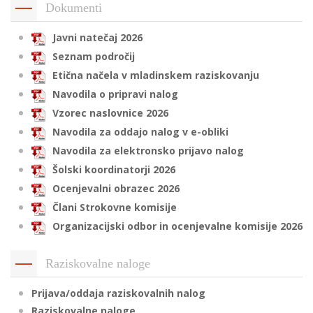
Dokumenti
Javni natečaj 2026
i
Seznam področij
Etična načela v mladinskem raziskovanju
U
Navodila o pripravi nalog
d
Vzorec naslovnice 2026
Navodila za oddajo nalog v e-obliki
Navodila za elektronsko prijavo nalog
–
Šolski koordinatorji 2026
Ocenjevalni obrazec 2026
v
l
Člani Strokovne komisije
Organizacijski odbor in ocenjevalne komisije 2026
l
Raziskovalne naloge
Prijava/oddaja raziskovalnih nalog
Raziskovalne naloge