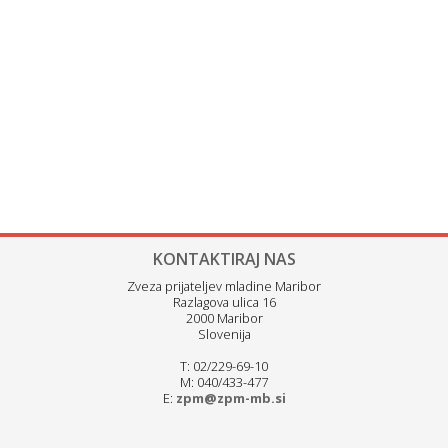
KONTAKTIRAJ NAS
Zveza prijateljev mladine Maribor
Razlagova ulica 16
2000 Maribor
Slovenija
T: 02/229-69-10
M: 040/433-477
E:
zpm@zpm-mb.si