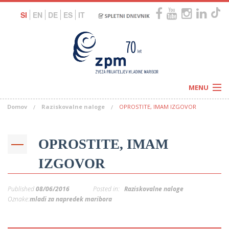
SI
EN
DE
ES
IT
MENU
Domov
Raziskovalne naloge
OPROSTITE, IMAM IZGOVOR
Novice
Koledar
Programi
Naši centri
Letovanja
OPROSTITE, IMAM
Humanitarnost
c
Galerije
IZGOVOR
O nas
Podprite nas
–
Prosta delovna mesta
Published
08/06/2016
Posted in:
Raziskovalne naloge
Kolesarimo za otroške sanje
G
Oznake:
mladi za napredek maribora
–
–
V
–