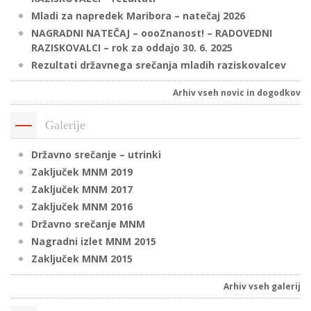
Mladi za napredek Maribora – natečaj 2026
NAGRADNI NATEČAJ – oooZnanost! – RADOVEDNI
RAZISKOVALCI – rok za oddajo 30. 6. 2025
P
Rezultati državnega srečanja mladih raziskovalcev
/
P
Arhiv vseh novic in dogodkov
o
Galerije
Državno srečanje – utrinki
Zaključek MNM 2019
P
Zaključek MNM 2017
R
Zaključek MNM 2016
Državno srečanje MNM
s
Nagradni izlet MNM 2015
p
Zaključek MNM 2015
Arhiv vseh galerij
–
t