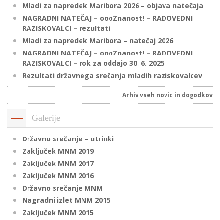
Mladi za napredek Maribora 2026 – objava natečaja
NAGRADNI NATEČAJ – oooZnanost! – RADOVEDNI
RAZISKOVALCI – rezultati
P
Mladi za napredek Maribora – natečaj 2026
/
NAGRADNI NATEČAJ – oooZnanost! – RADOVEDNI
P
RAZISKOVALCI – rok za oddajo 30. 6. 2025
Rezultati državnega srečanja mladih raziskovalcev
o
Arhiv vseh novic in dogodkov
Galerije
P
Državno srečanje – utrinki
R
Zaključek MNM 2019
Zaključek MNM 2017
s
Zaključek MNM 2016
p
Državno srečanje MNM
Nagradni izlet MNM 2015
–
Zaključek MNM 2015
t