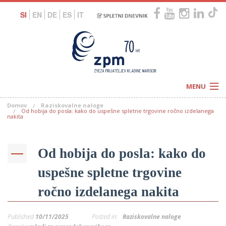
SI
EN
DE
ES
IT
MENU
Domov
Raziskovalne naloge
Novice
Od hobija do posla: kako do uspešne spletne trgovine ročno izdelanega
Koledar
nakita
Programi
Naši centri
Letovanja
Humanitarnost
Od hobija do posla: kako do
c
Galerije
O nas
uspešne spletne trgovine
Podprite nas
–
Prosta delovna mesta
Kolesarimo za otroške sanje
ročno izdelanega nakita
G
–
Published
10/11/2025
Posted in:
Raziskovalne naloge
–
V
–