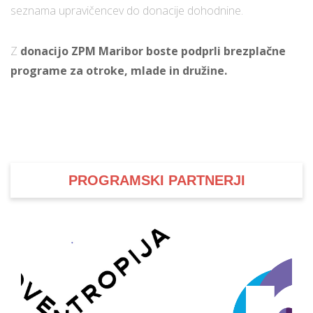
seznama upravičencev do donacije dohodnine.
Z
donacijo ZPM Maribor boste podprli brezplačne
programe za otroke, mlade in družine.
PROGRAMSKI PARTNERJI