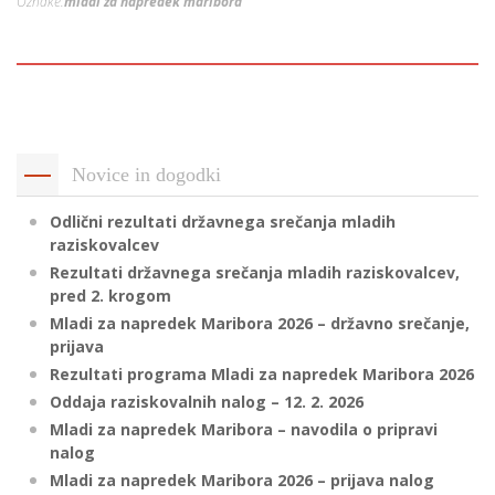
Oznake:
mladi za napredek maribora
p
K
f
I
P
P
–
p
Novice in dogodki
M
Odlični rezultati državnega srečanja mladih
c
raziskovalcev
Rezultati državnega srečanja mladih raziskovalcev,
pred 2. krogom
s
Mladi za napredek Maribora 2026 – državno srečanje,
prijava
O
Rezultati programa Mladi za napredek Maribora 2026
Oddaja raziskovalnih nalog – 12. 2. 2026
P
Mladi za napredek Maribora – navodila o pripravi
s
nalog
p
Mladi za napredek Maribora 2026 – prijava nalog
–