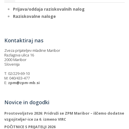
Prijava/oddaja raziskovalnih nalog
Raziskovalne naloge
Kontaktiraj nas
Zveza prijateljev mladine Maribor
Razlagova ulica 16
2000 Maribor
Slovenija
T: 02/229-69-10
M: 040/433-477
E:
zpm@zpm-mb.si
Novice in dogodki
Prostovoljstvo 2026: Pridruži se ZPM Maribor – iščemo dodatne
vzgojitelje/-ice za 6. izmeno VIRC
POČITNICE S PRIJATELJI 2026