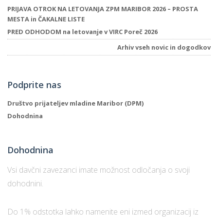
PRIJAVA OTROK NA LETOVANJA ZPM MARIBOR 2026 – PROSTA
MESTA in ČAKALNE LISTE
PRED ODHODOM na letovanje v VIRC Poreč 2026
Arhiv vseh novic in dogodkov
Podprite nas
Društvo prijateljev mladine Maribor (DPM)
Dohodnina
Dohodnina
Vsi davčni zavezanci imate možnost odločanja o svoji
dohodnini.
Do 1% odstotka lahko namenite eni izmed organizacij iz