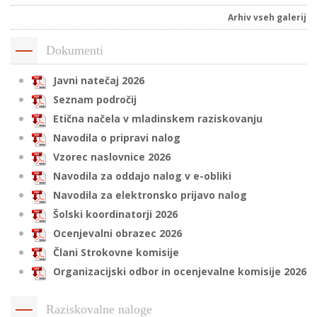
Arhiv vseh galerij
Dokumenti
i
Javni natečaj 2026
U
Seznam področij
d
Etična načela v mladinskem raziskovanju
Navodila o pripravi nalog
–
Vzorec naslovnice 2026
Navodila za oddajo nalog v e-obliki
v
Navodila za elektronsko prijavo nalog
l
Šolski koordinatorji 2026
Ocenjevalni obrazec 2026
Člani Strokovne komisije
l
Organizacijski odbor in ocenjevalne komisije 2026
Raziskovalne naloge