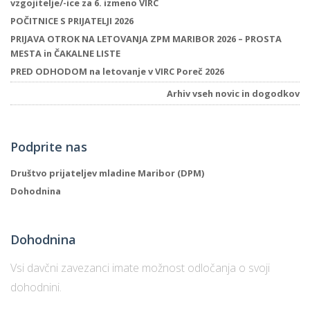
vzgojitelje/-ice za 6. izmeno VIRC
POČITNICE S PRIJATELJI 2026
PRIJAVA OTROK NA LETOVANJA ZPM MARIBOR 2026 – PROSTA
MESTA in ČAKALNE LISTE
PRED ODHODOM na letovanje v VIRC Poreč 2026
Arhiv vseh novic in dogodkov
Podprite nas
Društvo prijateljev mladine Maribor (DPM)
Dohodnina
Dohodnina
Vsi davčni zavezanci imate možnost odločanja o svoji
dohodnini.