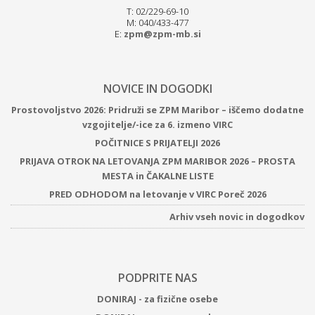
T: 02/229-69-10
M: 040/433-477
E:
zpm@zpm-mb.si
NOVICE IN DOGODKI
Prostovoljstvo 2026: Pridruži se ZPM Maribor – iščemo dodatne
vzgojitelje/-ice za 6. izmeno VIRC
POČITNICE S PRIJATELJI 2026
PRIJAVA OTROK NA LETOVANJA ZPM MARIBOR 2026 – PROSTA
MESTA in ČAKALNE LISTE
PRED ODHODOM na letovanje v VIRC Poreč 2026
Arhiv vseh novic in dogodkov
PODPRITE NAS
DONIRAJ - za fizične osebe