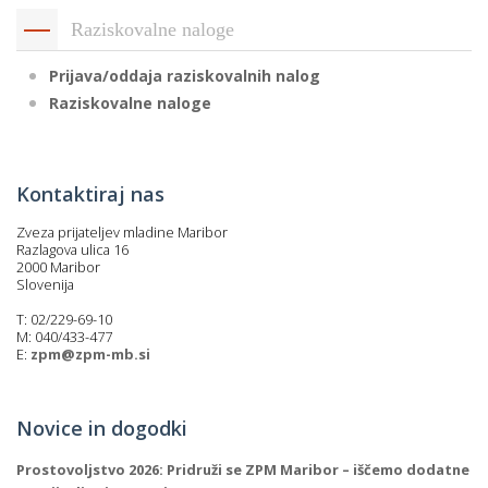
Raziskovalne naloge
Prijava/oddaja raziskovalnih nalog
Raziskovalne naloge
Kontaktiraj nas
Zveza prijateljev mladine Maribor
Razlagova ulica 16
2000 Maribor
Slovenija
T: 02/229-69-10
M: 040/433-477
E:
zpm@zpm-mb.si
Novice in dogodki
Prostovoljstvo 2026: Pridruži se ZPM Maribor – iščemo dodatne