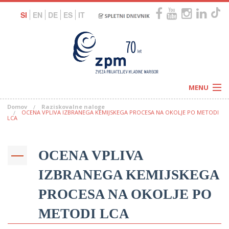
SI
EN
DE
ES
IT
MENU
Domov
Raziskovalne naloge
Novice
OCENA VPLIVA IZBRANEGA KEMIJSKEGA PROCESA NA OKOLJE PO METODI
Koledar
LCA
Programi
Naši centri
Letovanja
Humanitarnost
OCENA VPLIVA
c
Galerije
O nas
IZBRANEGA KEMIJSKEGA
Podprite nas
–
Prosta delovna mesta
Kolesarimo za otroške sanje
PROCESA NA OKOLJE PO
G
METODI LCA
–
–
V
–