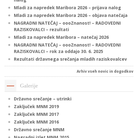
Mladi za napredek Maribora 2026 – prijava nalog
Mladi za napredek Maribora 2026 – objava natečaja
P
NAGRADNI NATEČAJ – oooZnanost! – RADOVEDNI
/
RAZISKOVALCI – rezultati
P
Mladi za napredek Maribora – natečaj 2026
NAGRADNI NATEČAJ – oooZnanost! – RADOVEDNI
RAZISKOVALCI – rok za oddajo 30. 6. 2025
o
Rezultati državnega srečanja mladih raziskovalcev
Arhiv vseh novic in dogodkov
P
Galerije
R
Državno srečanje – utrinki
s
Zaključek MNM 2019
p
Zaključek MNM 2017
Zaključek MNM 2016
–
Državno srečanje MNM
t
Nagradni izlet MNM 2015