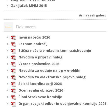
Zaključek MNM 2015
Arhiv vseh galerij
i
Dokumenti
U
d
Javni natečaj 2026
Seznam področij
Etična načela v mladinskem raziskovanju
–
Navodila o pripravi nalog
Vzorec naslovnice 2026
v
Navodila za oddajo nalog v e-obliki
l
Navodila za elektronsko prijavo nalog
Šolski koordinatorji 2026
Ocenjevalni obrazec 2026
l
Člani Strokovne komisije
Organizacijski odbor in ocenjevalne komisije 2026