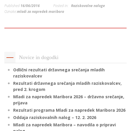
p
Published
16/06/2016
Posted in:
Raziskovalne naloge
K
f
Oznake:
mladi za napredek maribora
I
P
P
–
p
M
Novice in dogodki
c
Odlični rezultati državnega srečanja mladih
raziskovalcev
Rezultati državnega srečanja mladih raziskovalcev,
s
pred 2. krogom
O
Mladi za napredek Maribora 2026 – državno srečanje,
prijava
P
Rezultati programa Mladi za napredek Maribora 2026
s
Oddaja raziskovalnih nalog – 12. 2. 2026
p
Mladi za napredek Maribora – navodila o pripravi
–
nalog