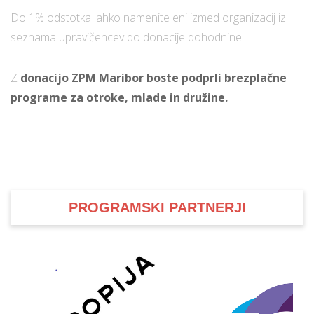
Do 1% odstotka lahko namenite eni izmed organizacij iz
seznama upravičencev do donacije dohodnine.
Z
donacijo ZPM Maribor boste podprli brezplačne
programe za otroke, mlade in družine.
PROGRAMSKI PARTNERJI