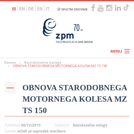
SI
EN
DE
ES
IT
MENU
Domov
Raziskovalne naloge
Novice
OBNOVA STARODOBNEGA MOTORNEGA KOLESA MZ TS 150
Koledar
Programi
Naši centri
Letovanja
OBNOVA STARODOBNEGA
Humanitarnost
c
Galerije
O nas
MOTORNEGA KOLESA MZ
Podprite nas
–
Prosta delovna mesta
TS 150
Kolesarimo za otroške sanje
G
–
Published
08/12/2015
Posted in:
Raziskovalne naloge
–
Oznake:
mladi za napredek maribora
V
–