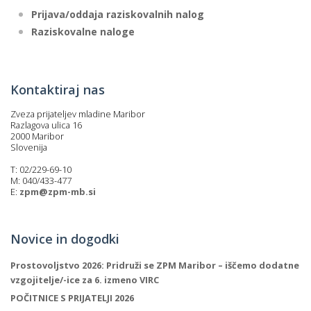
Prijava/oddaja raziskovalnih nalog
Raziskovalne naloge
Kontaktiraj nas
Zveza prijateljev mladine Maribor
Razlagova ulica 16
2000 Maribor
Slovenija
T: 02/229-69-10
M: 040/433-477
E:
zpm@zpm-mb.si
Novice in dogodki
Prostovoljstvo 2026: Pridruži se ZPM Maribor – iščemo dodatne
vzgojitelje/-ice za 6. izmeno VIRC
POČITNICE S PRIJATELJI 2026