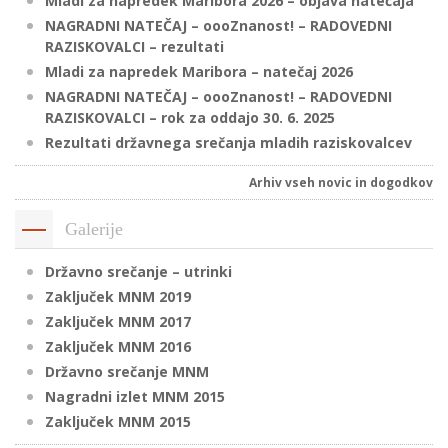
Mladi za napredek Maribora 2026 – objava natečaja
NAGRADNI NATEČAJ – oooZnanost! – RADOVEDNI
RAZISKOVALCI – rezultati
P
Mladi za napredek Maribora – natečaj 2026
/
NAGRADNI NATEČAJ – oooZnanost! – RADOVEDNI
RAZISKOVALCI – rok za oddajo 30. 6. 2025
P
Rezultati državnega srečanja mladih raziskovalcev
o
Arhiv vseh novic in dogodkov
Galerije
P
Državno srečanje – utrinki
R
Zaključek MNM 2019
Zaključek MNM 2017
s
Zaključek MNM 2016
p
Državno srečanje MNM
Nagradni izlet MNM 2015
–
Zaključek MNM 2015
t