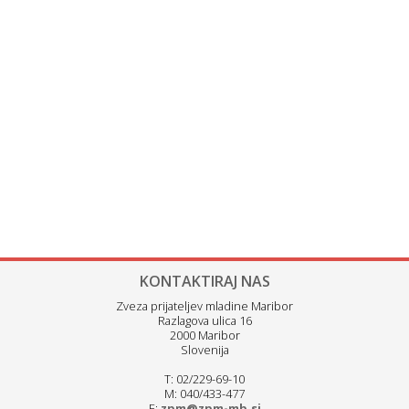
KONTAKTIRAJ NAS
Zveza prijateljev mladine Maribor
Razlagova ulica 16
2000 Maribor
Slovenija
T: 02/229-69-10
M: 040/433-477
E:
zpm@zpm-mb.si