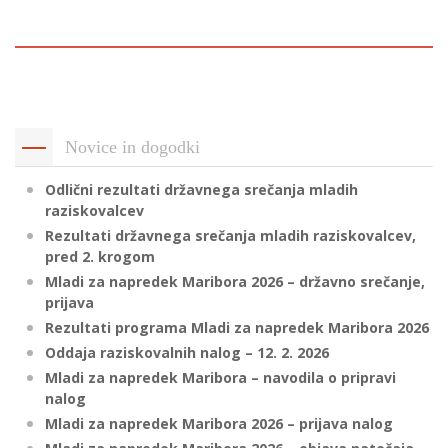
p
K
f
I
P
P
–
p
Novice in dogodki
Odlični rezultati državnega srečanja mladih
M
raziskovalcev
c
Rezultati državnega srečanja mladih raziskovalcev,
pred 2. krogom
Mladi za napredek Maribora 2026 – državno srečanje,
s
prijava
O
Rezultati programa Mladi za napredek Maribora 2026
Oddaja raziskovalnih nalog – 12. 2. 2026
P
Mladi za napredek Maribora – navodila o pripravi
s
nalog
p
Mladi za napredek Maribora 2026 – prijava nalog
–