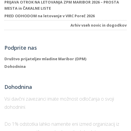
PRIJAVA OTROK NA LETOVANJA ZPM MARIBOR 2026 – PROSTA
MESTA in ČAKALNE LISTE
PRED ODHODOM na letovanje v VIRC Poreč 2026
Arhiv vseh novic in dogodkov
Podprite nas
Društvo prijateljev mladine Maribor (DPM)
Dohodnina
Dohodnina
Vsi davčni zavezanci imate možnost odločanja o svoji
dohodnini.
Do 1% odstotka lahko namenite eni izmed organizacij iz