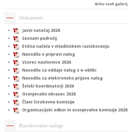
Arhiv vseh galerij
Dokumenti
i
Javni natečaj 2026
U
Seznam področij
d
Etična načela v mladinskem raziskovanju
Navodila o pripravi nalog
Vzorec naslovnice 2026
–
Navodila za oddajo nalog v e-obliki
Navodila za elektronsko prijavo nalog
v
Šolski koordinatorji 2026
l
Ocenjevalni obrazec 2026
Člani Strokovne komisije
l
Organizacijski odbor in ocenjevalne komisije 2026
Raziskovalne naloge