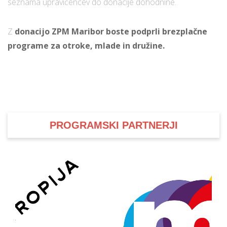
seznama upravičencev do donacije dohodnine.
Z
donacijo ZPM Maribor boste podprli brezplačne
programe za otroke, mlade in družine.
PROGRAMSKI PARTNERJI