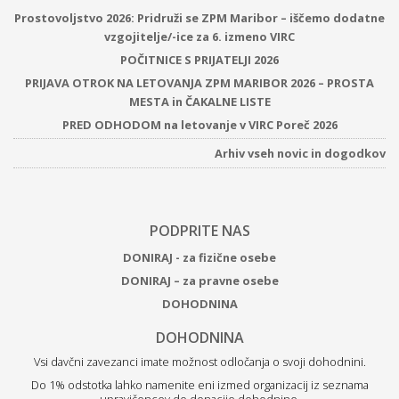
Prostovoljstvo 2026: Pridruži se ZPM Maribor – iščemo dodatne
vzgojitelje/-ice za 6. izmeno VIRC
POČITNICE S PRIJATELJI 2026
PRIJAVA OTROK NA LETOVANJA ZPM MARIBOR 2026 – PROSTA
MESTA in ČAKALNE LISTE
PRED ODHODOM na letovanje v VIRC Poreč 2026
Arhiv vseh novic in dogodkov
PODPRITE NAS
DONIRAJ - za fizične osebe
DONIRAJ – za pravne osebe
DOHODNINA
DOHODNINA
Vsi davčni zavezanci imate možnost odločanja o svoji dohodnini.
Do 1% odstotka lahko namenite eni izmed organizacij iz seznama
upravičencev do donacije dohodnine.