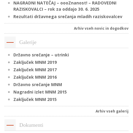
NAGRADNI NATEČAJ – oooZnanost! – RADOVEDNI
RAZISKOVALCI – rok za oddajo 30. 6. 2025
Rezultati državnega srečanja mladih raziskovalcev
P
/
Arhiv vseh novic in dogodkov
P
Galerije
o
Državno srečanje – utrinki
Zaključek MNM 2019
Zaključek MNM 2017
Zaključek MNM 2016
P
Državno srečanje MNM
R
Nagradni izlet MNM 2015
Zaključek MNM 2015
s
p
Arhiv vseh galerij
–
Dokumenti
t