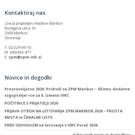
Kontaktiraj nas
Zveza prijateljev mladine Maribor
Razlagova ulica 16
2000 Maribor
Slovenija
T: 02/229-69-10
M: 040/433-477
E:
zpm@zpm-mb.si
Novice in dogodki
Prostovoljstvo 2026: Pridruži se ZPM Maribor – iščemo dodatne
vzgojitelje/-ice za 6. izmeno VIRC
POČITNICE S PRIJATELJI 2026
PRIJAVA OTROK NA LETOVANJA ZPM MARIBOR 2026 – PROSTA
MESTA in ČAKALNE LISTE
PRED ODHODOM na letovanje v VIRC Poreč 2026
Arhiv vseh novic in dogodkov