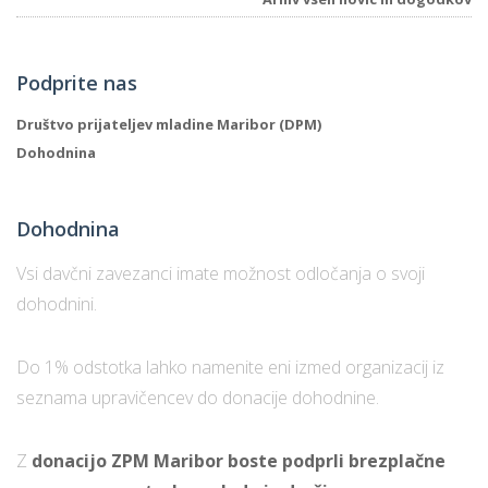
Podprite nas
Društvo prijateljev mladine Maribor (DPM)
Dohodnina
Dohodnina
Vsi davčni zavezanci imate možnost odločanja o svoji
dohodnini.
Do 1% odstotka lahko namenite eni izmed organizacij iz
seznama upravičencev do donacije dohodnine.
Z
donacijo ZPM Maribor boste podprli brezplačne