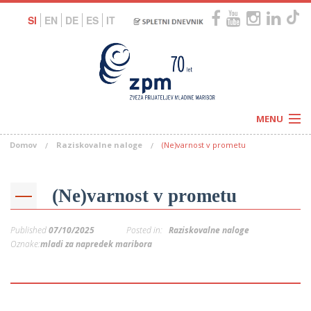
SI
EN
DE
ES
IT
MENU
Domov
Raziskovalne naloge
(Ne)varnost v prometu
Novice
Koledar
Programi
Naši centri
Letovanja
(Ne)varnost v prometu
Humanitarnost
c
Galerije
O nas
Published
07/10/2025
Posted in:
Raziskovalne naloge
Podprite nas
–
Oznake:
mladi za napredek maribora
Prosta delovna mesta
Kolesarimo za otroške sanje
G
–
–
V
–