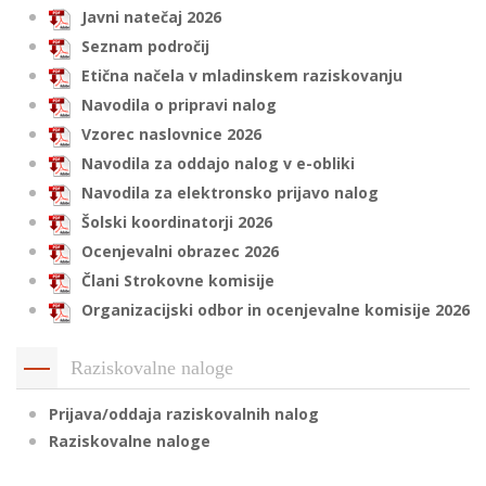
Javni natečaj 2026
Seznam področij
Etična načela v mladinskem raziskovanju
i
Navodila o pripravi nalog
U
Vzorec naslovnice 2026
d
Navodila za oddajo nalog v e-obliki
Navodila za elektronsko prijavo nalog
Šolski koordinatorji 2026
–
Ocenjevalni obrazec 2026
Člani Strokovne komisije
v
Organizacijski odbor in ocenjevalne komisije 2026
l
Raziskovalne naloge
l
Prijava/oddaja raziskovalnih nalog
Raziskovalne naloge