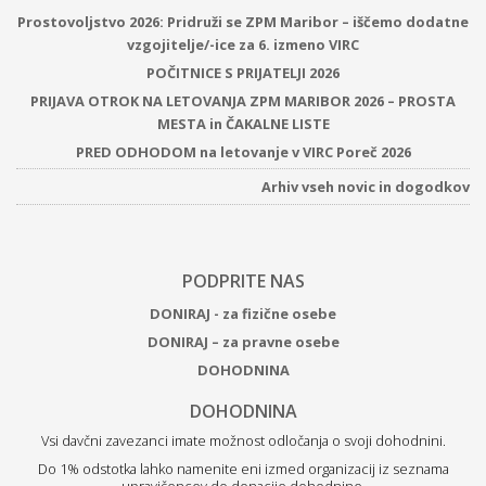
Prostovoljstvo 2026: Pridruži se ZPM Maribor – iščemo dodatne
vzgojitelje/-ice za 6. izmeno VIRC
POČITNICE S PRIJATELJI 2026
PRIJAVA OTROK NA LETOVANJA ZPM MARIBOR 2026 – PROSTA
MESTA in ČAKALNE LISTE
PRED ODHODOM na letovanje v VIRC Poreč 2026
Arhiv vseh novic in dogodkov
PODPRITE NAS
DONIRAJ - za fizične osebe
DONIRAJ – za pravne osebe
DOHODNINA
DOHODNINA
Vsi davčni zavezanci imate možnost odločanja o svoji dohodnini.
Do 1% odstotka lahko namenite eni izmed organizacij iz seznama
upravičencev do donacije dohodnine.