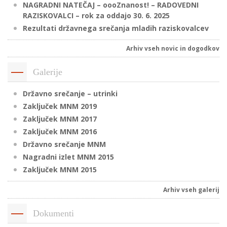
NAGRADNI NATEČAJ – oooZnanost! – RADOVEDNI
RAZISKOVALCI – rok za oddajo 30. 6. 2025
Rezultati državnega srečanja mladih raziskovalcev
P
/
Arhiv vseh novic in dogodkov
P
Galerije
o
Državno srečanje – utrinki
Zaključek MNM 2019
Zaključek MNM 2017
Zaključek MNM 2016
P
Državno srečanje MNM
R
Nagradni izlet MNM 2015
Zaključek MNM 2015
s
p
Arhiv vseh galerij
–
Dokumenti
t