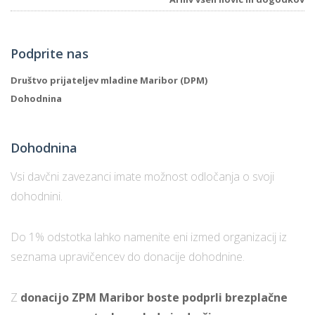
Podprite nas
Društvo prijateljev mladine Maribor (DPM)
Dohodnina
Dohodnina
Vsi davčni zavezanci imate možnost odločanja o svoji
dohodnini.
Do 1% odstotka lahko namenite eni izmed organizacij iz
seznama upravičencev do donacije dohodnine.
Z
donacijo ZPM Maribor boste podprli brezplačne