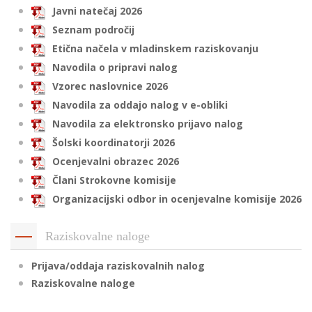
Javni natečaj 2026
Seznam področij
Etična načela v mladinskem raziskovanju
i
Navodila o pripravi nalog
U
Vzorec naslovnice 2026
d
Navodila za oddajo nalog v e-obliki
Navodila za elektronsko prijavo nalog
Šolski koordinatorji 2026
–
Ocenjevalni obrazec 2026
Člani Strokovne komisije
v
Organizacijski odbor in ocenjevalne komisije 2026
l
Raziskovalne naloge
l
Prijava/oddaja raziskovalnih nalog
Raziskovalne naloge