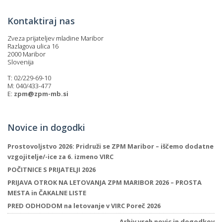
Kontaktiraj nas
Zveza prijateljev mladine Maribor
Razlagova ulica 16
2000 Maribor
Slovenija
T: 02/229-69-10
M: 040/433-477
E:
zpm@zpm-mb.si
Novice in dogodki
Prostovoljstvo 2026: Pridruži se ZPM Maribor – iščemo dodatne
vzgojitelje/-ice za 6. izmeno VIRC
POČITNICE S PRIJATELJI 2026
PRIJAVA OTROK NA LETOVANJA ZPM MARIBOR 2026 – PROSTA
MESTA in ČAKALNE LISTE
PRED ODHODOM na letovanje v VIRC Poreč 2026
Arhiv vseh novic in dogodkov