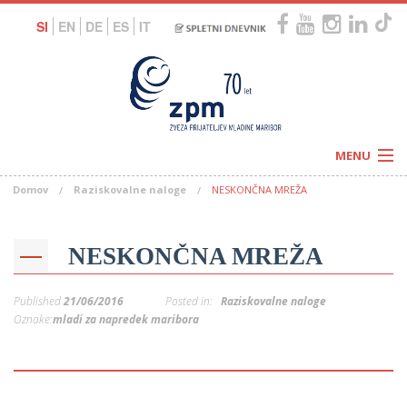
SI
EN
DE
ES
IT
MENU
Domov
Raziskovalne naloge
NESKONČNA MREŽA
Novice
Koledar
Programi
Naši centri
Letovanja
NESKONČNA MREŽA
Humanitarnost
c
Galerije
O nas
Published
21/06/2016
Posted in:
Raziskovalne naloge
Podprite nas
–
Oznake:
mladi za napredek maribora
Prosta delovna mesta
Kolesarimo za otroške sanje
G
–
–
V
–