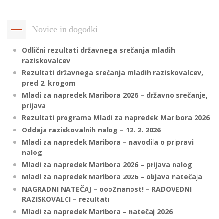
p
K
f
I
Novice in dogodki
P
P
Odlični rezultati državnega srečanja mladih
–
p
raziskovalcev
Rezultati državnega srečanja mladih raziskovalcev,
pred 2. krogom
M
Mladi za napredek Maribora 2026 – državno srečanje,
prijava
c
Rezultati programa Mladi za napredek Maribora 2026
Oddaja raziskovalnih nalog – 12. 2. 2026
Mladi za napredek Maribora – navodila o pripravi
s
nalog
O
Mladi za napredek Maribora 2026 – prijava nalog
Mladi za napredek Maribora 2026 – objava natečaja
P
NAGRADNI NATEČAJ – oooZnanost! – RADOVEDNI
s
RAZISKOVALCI – rezultati
p
Mladi za napredek Maribora – natečaj 2026
–