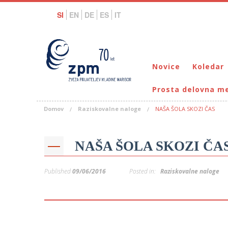
SI
EN
DE
ES
IT
Novice
Koledar
Prosta delovna m
Domov
Raziskovalne naloge
NAŠA ŠOLA SKOZI ČAS
NAŠA ŠOLA SKOZI ČA
Published
09/06/2016
Posted in:
Raziskovalne naloge