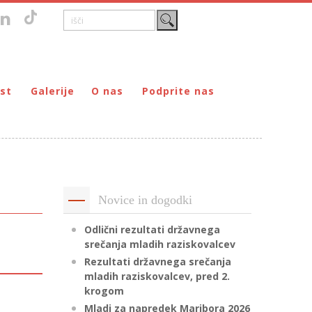
st
Galerije
O nas
Podprite nas
Zgodovina
DONIRAJ – za fizične osebe
štvo prijateljev mladine Maribor
Poslanstvo
DONIRAJ – za pravne osebe
ljev mladine Maribor
Organi
PODARI DOHODNINO
Kontakti
Društva
Novice in dogodki
Prostovoljci
Partnerji
Odlični rezultati državnega
srečanja mladih raziskovalcev
Transparentnost delovanja
Rezultati državnega srečanja
mladih raziskovalcev, pred 2.
krogom
Mladi za napredek Maribora 2026