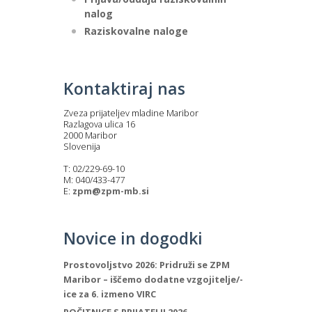
nalog
Raziskovalne naloge
Kontaktiraj nas
Zveza prijateljev mladine Maribor
Razlagova ulica 16
2000 Maribor
Slovenija
T: 02/229-69-10
M: 040/433-477
E:
zpm@zpm-mb.si
Novice in dogodki
Prostovoljstvo 2026: Pridruži se ZPM
Maribor – iščemo dodatne vzgojitelje/-
ice za 6. izmeno VIRC