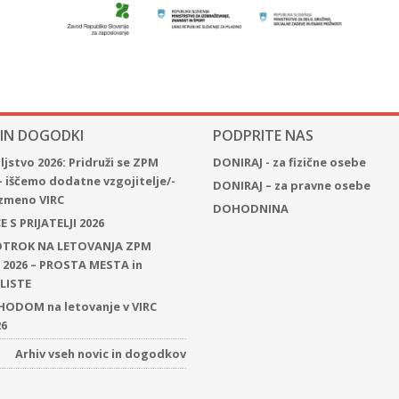
 IN DOGODKI
PODPRITE NAS
jstvo 2026: Pridruži se ZPM
DONIRAJ - za fizične osebe
– iščemo dodatne vzgojitelje/-
DONIRAJ – za pravne osebe
 izmeno VIRC
DOHODNINA
 S PRIJATELJI 2026
 OTROK NA LETOVANJA ZPM
2026 – PROSTA MESTA in
LISTE
ODOM na letovanje v VIRC
26
Arhiv vseh novic in dogodkov