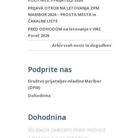
POČITNICE S PRIJATELJI 2026
PRIJAVA OTROK NA LETOVANJA ZPM
MARIBOR 2026 – PROSTA MESTA in
ČAKALNE LISTE
PRED ODHODOM na letovanje v VIRC
Poreč 2026
Arhiv vseh novic in dogodkov
Podprite nas
Društvo prijateljev mladine Maribor
(DPM)
Dohodnina
Dohodnina
Vsi davčni zavezanci imate možnost