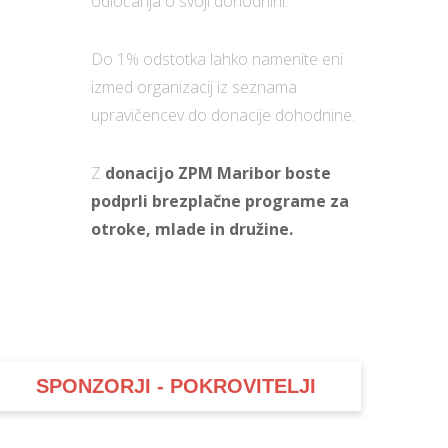
odločanja o svoji dohodnini.
Do 1% odstotka lahko namenite eni
izmed organizacij iz seznama
upravičencev do donacije dohodnine.
Z
donacijo ZPM Maribor boste
podprli brezplačne programe za
otroke, mlade in družine.
SPONZORJI - POKROVITELJI