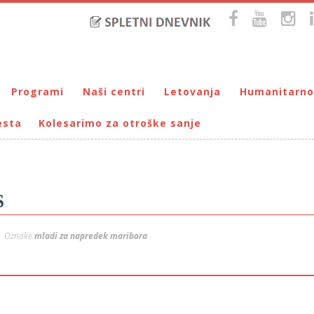
Programi
Naši centri
Letovanja
Humanitarno
esta
Kolesarimo za otroške sanje
Bralna značka
DUM Maribor
Letovanje – VIRC Poreč
Pomežik soncu
Eko programi
VIRC Poreč
Letovanje – DMZ na Pohorju
Dohodnina – Dru
Cunjami – izmenjevalnica oblačil
Galerija male Velike umetnosti
DMZ na Pohorju
Društvo prijate
Info-DUM
Mladi za napredek Maribora
S
Mladinski center DUM
Omogočimo sanje
Oznake:
mladi za napredek maribora
Otroški parlament
Počitnice s prijatelji – DUM Maribor
Prireditve / Pust, Teden otroka, dedek Mraz …
Prostovoljstvo