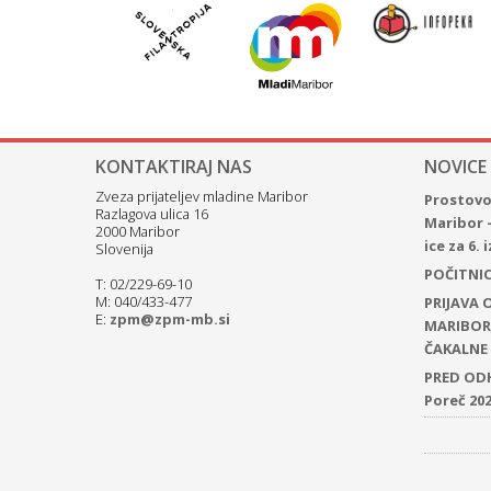
KONTAKTIRAJ NAS
NOVICE
Zveza prijateljev mladine Maribor
Prostovol
Razlagova ulica 16
Maribor 
2000 Maribor
ice za 6.
Slovenija
POČITNICE
T: 02/229-69-10
M: 040/433-477
PRIJAVA
E:
zpm@zpm-mb.si
MARIBOR 
ČAKALNE 
PRED ODH
Poreč 20