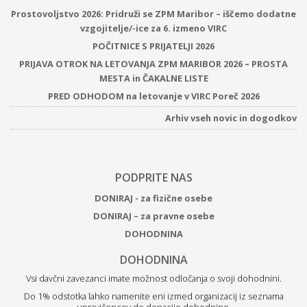
Prostovoljstvo 2026: Pridruži se ZPM Maribor – iščemo dodatne
vzgojitelje/-ice za 6. izmeno VIRC
POČITNICE S PRIJATELJI 2026
PRIJAVA OTROK NA LETOVANJA ZPM MARIBOR 2026 – PROSTA
MESTA in ČAKALNE LISTE
PRED ODHODOM na letovanje v VIRC Poreč 2026
Arhiv vseh novic in dogodkov
PODPRITE NAS
DONIRAJ - za fizične osebe
DONIRAJ – za pravne osebe
DOHODNINA
DOHODNINA
Vsi davčni zavezanci imate možnost odločanja o svoji dohodnini.
Do 1% odstotka lahko namenite eni izmed organizacij iz seznama
upravičencev do donacije dohodnine.