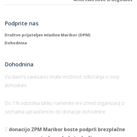
Podprite nas
Društvo prijateljev mladine Maribor (DPM)
Dohodnina
Dohodnina
Vsi davčni zavezanci imate možnost odločanja o svoji
dohodnini.
Do 1% odstotka lahko namenite eni izmed organizacij iz
seznama upravičencev do donacije dohodnine.
Z
donacijo ZPM Maribor boste podprli brezplačne