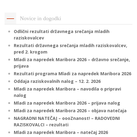
p
K
f
I
Novice in dogodki
P
P
Odlični rezultati državnega srečanja mladih
–
p
raziskovalcev
Rezultati državnega srečanja mladih raziskovalcev,
pred 2. krogom
M
Mladi za napredek Maribora 2026 – državno srečanje,
prijava
c
Rezultati programa Mladi za napredek Maribora 2026
Oddaja raziskovalnih nalog – 12. 2. 2026
Mladi za napredek Maribora – navodila o pripravi
s
nalog
O
Mladi za napredek Maribora 2026 – prijava nalog
Mladi za napredek Maribora 2026 – objava natečaja
P
NAGRADNI NATEČAJ – oooZnanost! – RADOVEDNI
s
RAZISKOVALCI – rezultati
p
Mladi za napredek Maribora – natečaj 2026
–