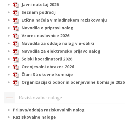
Javni natečaj 2026
Seznam področij
Etična načela v mladinskem raziskovanju
i
Navodila o pripravi nalog
U
Vzorec naslovnice 2026
d
Navodila za oddajo nalog v e-obliki
Navodila za elektronsko prijavo nalog
Šolski koordinatorji 2026
–
Ocenjevalni obrazec 2026
Člani Strokovne komisije
v
Organizacijski odbor in ocenjevalne komisije 2026
l
Raziskovalne naloge
l
Prijava/oddaja raziskovalnih nalog
Raziskovalne naloge