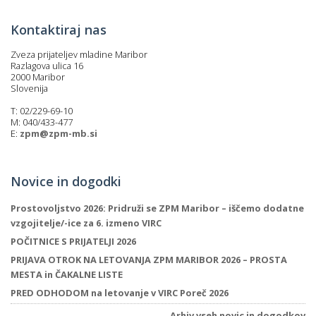
Kontaktiraj nas
Zveza prijateljev mladine Maribor
Razlagova ulica 16
2000 Maribor
Slovenija
T: 02/229-69-10
M: 040/433-477
E:
zpm@zpm-mb.si
Novice in dogodki
Prostovoljstvo 2026: Pridruži se ZPM Maribor – iščemo dodatne
vzgojitelje/-ice za 6. izmeno VIRC
POČITNICE S PRIJATELJI 2026
PRIJAVA OTROK NA LETOVANJA ZPM MARIBOR 2026 – PROSTA
MESTA in ČAKALNE LISTE
PRED ODHODOM na letovanje v VIRC Poreč 2026
Arhiv vseh novic in dogodkov