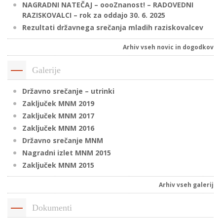
NAGRADNI NATEČAJ – oooZnanost! – RADOVEDNI
RAZISKOVALCI – rok za oddajo 30. 6. 2025
Rezultati državnega srečanja mladih raziskovalcev
P
/
Arhiv vseh novic in dogodkov
P
Galerije
o
Državno srečanje – utrinki
Zaključek MNM 2019
Zaključek MNM 2017
Zaključek MNM 2016
P
Državno srečanje MNM
R
Nagradni izlet MNM 2015
Zaključek MNM 2015
s
p
Arhiv vseh galerij
–
Dokumenti
t