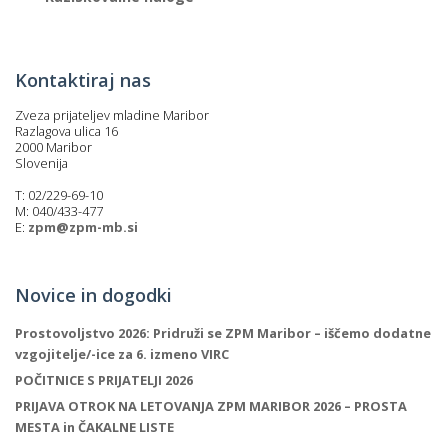
Kontaktiraj nas
Zveza prijateljev mladine Maribor
Razlagova ulica 16
2000 Maribor
Slovenija
T: 02/229-69-10
M: 040/433-477
E:
zpm@zpm-mb.si
Novice in dogodki
Prostovoljstvo 2026: Pridruži se ZPM Maribor – iščemo dodatne
vzgojitelje/-ice za 6. izmeno VIRC
POČITNICE S PRIJATELJI 2026
PRIJAVA OTROK NA LETOVANJA ZPM MARIBOR 2026 – PROSTA
MESTA in ČAKALNE LISTE