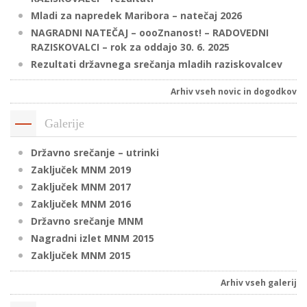
Mladi za napredek Maribora – natečaj 2026
NAGRADNI NATEČAJ – oooZnanost! – RADOVEDNI
RAZISKOVALCI – rok za oddajo 30. 6. 2025
P
Rezultati državnega srečanja mladih raziskovalcev
/
P
Arhiv vseh novic in dogodkov
o
Galerije
Državno srečanje – utrinki
Zaključek MNM 2019
P
Zaključek MNM 2017
R
Zaključek MNM 2016
Državno srečanje MNM
s
Nagradni izlet MNM 2015
p
Zaključek MNM 2015
Arhiv vseh galerij
–
t