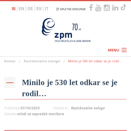
SI
EN
DE
ES
IT
MENU
Domov
Raziskovalne naloge
Minilo je 530 let odkar se je rodil…
Novice
Koledar
Programi
Naši centri
Letovanja
Minilo je 530 let odkar se je
Humanitarnost
c
Galerije
rodil…
O nas
Podprite nas
–
Prosta delovna mesta
Published
07/10/2025
Posted in:
Raziskovalne naloge
Kolesarimo za otroške sanje
G
Oznake:
mladi za napredek maribora
–
–
V
–