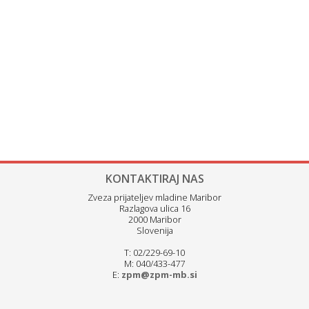
KONTAKTIRAJ NAS
Zveza prijateljev mladine Maribor
Razlagova ulica 16
2000 Maribor
Slovenija
T: 02/229-69-10
M: 040/433-477
E:
zpm@zpm-mb.si