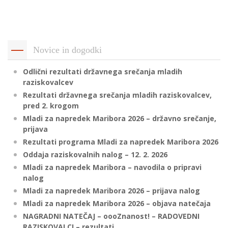
p
K
f
I
P
P
Novice in dogodki
–
p
Odlični rezultati državnega srečanja mladih
raziskovalcev
Rezultati državnega srečanja mladih raziskovalcev,
M
pred 2. krogom
c
Mladi za napredek Maribora 2026 – državno srečanje,
prijava
Rezultati programa Mladi za napredek Maribora 2026
s
Oddaja raziskovalnih nalog – 12. 2. 2026
O
Mladi za napredek Maribora – navodila o pripravi
nalog
P
Mladi za napredek Maribora 2026 – prijava nalog
s
Mladi za napredek Maribora 2026 – objava natečaja
p
NAGRADNI NATEČAJ – oooZnanost! – RADOVEDNI
–
RAZISKOVALCI – rezultati