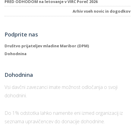
PRED ODHODOM na letovanje v VIRC Poreč 2026
Arhiv vseh novic in dogodkov
Podprite nas
Društvo prijateljev mladine Maribor (DPM)
Dohodnina
Dohodnina
Vsi davčni zavezanci imate možnost odločanja o svoji
dohodnini.
Do 1% odstotka lahko namenite eni izmed organizacij iz
seznama upravičencev do donacije dohodnine.