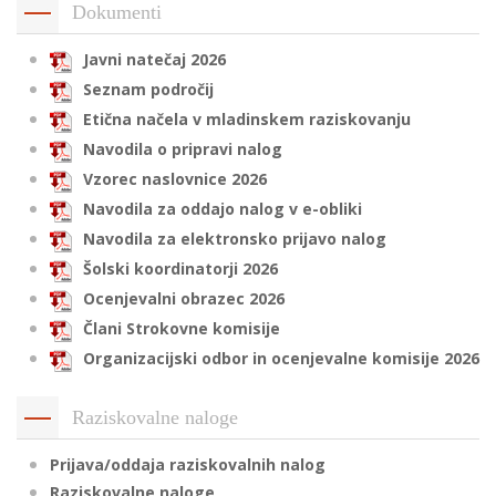
Dokumenti
Javni natečaj 2026
i
Seznam področij
Etična načela v mladinskem raziskovanju
U
Navodila o pripravi nalog
d
Vzorec naslovnice 2026
Navodila za oddajo nalog v e-obliki
Navodila za elektronsko prijavo nalog
–
Šolski koordinatorji 2026
Ocenjevalni obrazec 2026
v
l
Člani Strokovne komisije
Organizacijski odbor in ocenjevalne komisije 2026
l
Raziskovalne naloge
Prijava/oddaja raziskovalnih nalog
Raziskovalne naloge