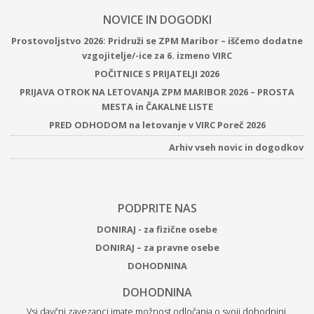
NOVICE IN DOGODKI
Prostovoljstvo 2026: Pridruži se ZPM Maribor – iščemo dodatne
vzgojitelje/-ice za 6. izmeno VIRC
POČITNICE S PRIJATELJI 2026
PRIJAVA OTROK NA LETOVANJA ZPM MARIBOR 2026 – PROSTA
MESTA in ČAKALNE LISTE
PRED ODHODOM na letovanje v VIRC Poreč 2026
Arhiv vseh novic in dogodkov
PODPRITE NAS
DONIRAJ - za fizične osebe
DONIRAJ – za pravne osebe
DOHODNINA
DOHODNINA
Vsi davčni zavezanci imate možnost odločanja o svoji dohodnini.