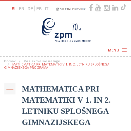
SI
EN
DE
ES
IT
MENU
Domov
Raziskovalne naloge
Novice
MATHEMATICA PRI MATEMATIKI V 1. IN 2. LETNIKU SPLOŠNEGA
Koledar
GIMNAZIJSKEGA PROGRAMA
Programi
Naši centri
Letovanja
Humanitarnost
MATHEMATICA PRI
c
Galerije
O nas
MATEMATIKI V 1. IN 2.
Podprite nas
–
Prosta delovna mesta
Kolesarimo za otroške sanje
LETNIKU SPLOŠNEGA
G
GIMNAZIJSKEGA
–
–
V
–