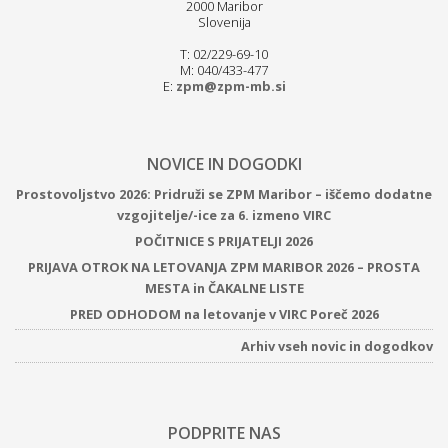
2000 Maribor
Slovenija
T: 02/229-69-10
M: 040/433-477
E:
zpm@zpm-mb.si
NOVICE IN DOGODKI
Prostovoljstvo 2026: Pridruži se ZPM Maribor – iščemo dodatne
vzgojitelje/-ice za 6. izmeno VIRC
POČITNICE S PRIJATELJI 2026
PRIJAVA OTROK NA LETOVANJA ZPM MARIBOR 2026 – PROSTA
MESTA in ČAKALNE LISTE
PRED ODHODOM na letovanje v VIRC Poreč 2026
Arhiv vseh novic in dogodkov
PODPRITE NAS