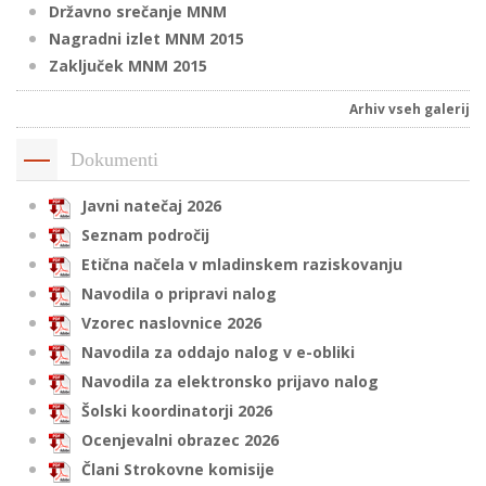
Državno srečanje MNM
Nagradni izlet MNM 2015
Zaključek MNM 2015
i
Arhiv vseh galerij
U
d
Dokumenti
Javni natečaj 2026
Seznam področij
–
Etična načela v mladinskem raziskovanju
Navodila o pripravi nalog
v
l
Vzorec naslovnice 2026
Navodila za oddajo nalog v e-obliki
Navodila za elektronsko prijavo nalog
l
Šolski koordinatorji 2026
Ocenjevalni obrazec 2026
Člani Strokovne komisije