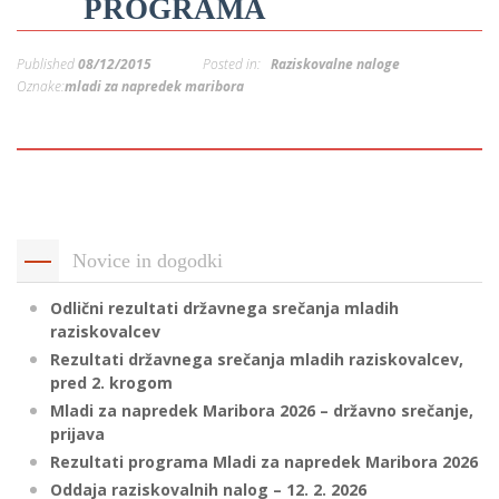
PROGRAMA
p
K
f
I
Published
08/12/2015
Posted in:
Raziskovalne naloge
P
Oznake:
mladi za napredek maribora
P
–
p
M
c
Novice in dogodki
Odlični rezultati državnega srečanja mladih
s
raziskovalcev
O
Rezultati državnega srečanja mladih raziskovalcev,
pred 2. krogom
P
Mladi za napredek Maribora 2026 – državno srečanje,
prijava
s
Rezultati programa Mladi za napredek Maribora 2026
p
Oddaja raziskovalnih nalog – 12. 2. 2026
–