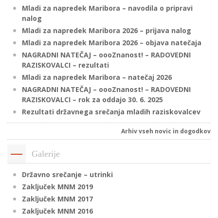
Mladi za napredek Maribora – navodila o pripravi
nalog
Mladi za napredek Maribora 2026 – prijava nalog
P
Mladi za napredek Maribora 2026 – objava natečaja
/
NAGRADNI NATEČAJ – oooZnanost! – RADOVEDNI
P
RAZISKOVALCI – rezultati
Mladi za napredek Maribora – natečaj 2026
o
NAGRADNI NATEČAJ – oooZnanost! – RADOVEDNI
RAZISKOVALCI – rok za oddajo 30. 6. 2025
Rezultati državnega srečanja mladih raziskovalcev
P
Arhiv vseh novic in dogodkov
R
Galerije
s
Državno srečanje – utrinki
p
Zaključek MNM 2019
Zaključek MNM 2017
–
Zaključek MNM 2016
t