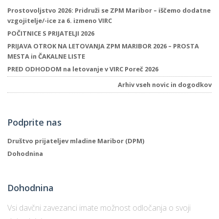
Prostovoljstvo 2026: Pridruži se ZPM Maribor – iščemo dodatne
vzgojitelje/-ice za 6. izmeno VIRC
POČITNICE S PRIJATELJI 2026
PRIJAVA OTROK NA LETOVANJA ZPM MARIBOR 2026 – PROSTA
MESTA in ČAKALNE LISTE
PRED ODHODOM na letovanje v VIRC Poreč 2026
Arhiv vseh novic in dogodkov
Podprite nas
Društvo prijateljev mladine Maribor (DPM)
Dohodnina
Dohodnina
Vsi davčni zavezanci imate možnost odločanja o svoji