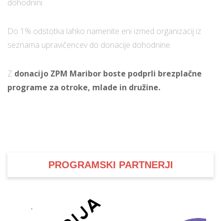
dohodnini.
Do 1% odstotka lahko namenite eni izmed organizacij iz
seznama upravičencev do donacije dohodnine.
Z
donacijo ZPM Maribor boste podprli brezplačne
programe za otroke, mlade in družine.
PROGRAMSKI PARTNERJI