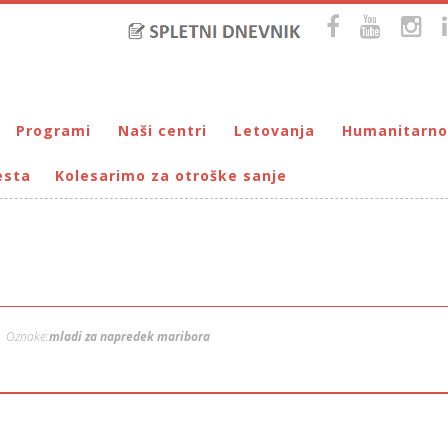
Programi
Naši centri
Letovanja
Humanitarno
esta
Kolesarimo za otroške sanje
Bralna značka
DUM Maribor
Letovanje – VIRC Poreč
Pomežik soncu
Eko programi
VIRC Poreč
Letovanje – DMZ na Pohorju
Dohodnina – Dru
Cunjami – izmenjevalnica oblačil
Galerija male Velike umetnosti
DMZ na Pohorju
Društvo prijate
Info-DUM
Mladi za napredek Maribora
Mladinski center DUM
Omogočimo sanje
Oznake:
mladi za napredek maribora
Otroški parlament
Počitnice s prijatelji – DUM Maribor
Prireditve / Pust, Teden otroka, dedek Mraz …
Prostovoljstvo