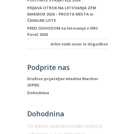
POČITNICE S PRIJATELJI 2026
PRIJAVA OTROK NA LETOVANJA ZPM
MARIBOR 2026 – PROSTA MESTA in
ČAKALNE LISTE
PRED ODHODOM na letovanje v VIRC
Poreč 2026
Arhiv vseh novic in dogodkov
Podprite nas
Društvo prijateljev mladine Maribor
(DPM)
Dohodnina
Dohodnina
Vsi davčni zavezanci imate možnost