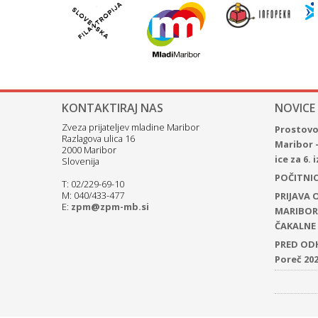
KONTAKTIRAJ NAS
NOVICE
Zveza prijateljev mladine Maribor
Prostovol
Razlagova ulica 16
Maribor 
2000 Maribor
ice za 6.
Slovenija
POČITNICE
T: 02/229-69-10
M: 040/433-477
PRIJAVA
E:
zpm@zpm-mb.si
MARIBOR 
ČAKALNE 
PRED ODH
Poreč 20