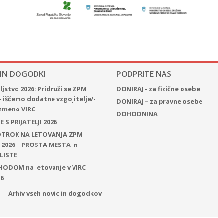
 IN DOGODKI
PODPRITE NAS
jstvo 2026: Pridruži se ZPM
DONIRAJ - za fizične osebe
– iščemo dodatne vzgojitelje/-
DONIRAJ – za pravne osebe
 izmeno VIRC
DOHODNINA
 S PRIJATELJI 2026
 OTROK NA LETOVANJA ZPM
2026 – PROSTA MESTA in
LISTE
ODOM na letovanje v VIRC
26
Arhiv vseh novic in dogodkov