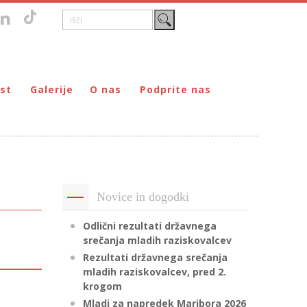
st
Galerije
O nas
Podprite nas
Zgodovina
DONIRAJ – za fizične osebe
štvo prijateljev mladine Maribor
Poslanstvo
DONIRAJ – za pravne osebe
ljev mladine Maribor
Organi
PODARI DOHODNINO
Kontakti
Društva
Novice in dogodki
Prostovoljci
Partnerji
Odlični rezultati državnega
srečanja mladih raziskovalcev
Transparentnost delovanja
Rezultati državnega srečanja
mladih raziskovalcev, pred 2.
krogom
Mladi za napredek Maribora 2026