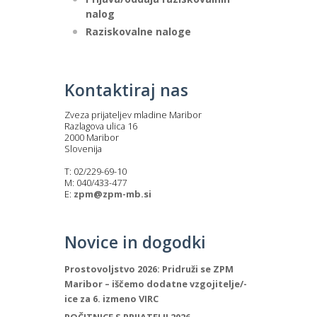
nalog
Raziskovalne naloge
Kontaktiraj nas
Zveza prijateljev mladine Maribor
Razlagova ulica 16
2000 Maribor
Slovenija
T: 02/229-69-10
M: 040/433-477
E:
zpm@zpm-mb.si
Novice in dogodki
Prostovoljstvo 2026: Pridruži se ZPM
Maribor – iščemo dodatne vzgojitelje/-
ice za 6. izmeno VIRC