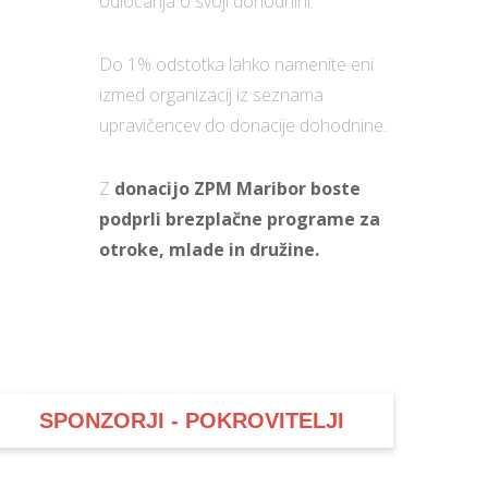
odločanja o svoji dohodnini.
Do 1% odstotka lahko namenite eni
izmed organizacij iz seznama
upravičencev do donacije dohodnine.
Z
donacijo ZPM Maribor boste
podprli brezplačne programe za
otroke, mlade in družine.
SPONZORJI - POKROVITELJI