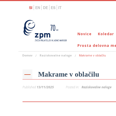
SI
EN
DE
ES
IT
Novice
Koledar
Prosta delovna m
Domov
Raziskovalne naloge
Makrame v oblačilu
Makrame v oblačilu
Published
13/11/2025
Posted in:
Raziskovalne naloge