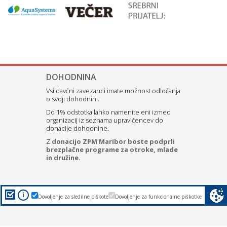
DOHODNINA
Vsi davčni zavezanci imate možnost odločanja
o svoji dohodnini.
Do 1% odstotka lahko namenite eni izmed
organizacij iz seznama upravičencev do
donacije dohodnine.
Z
donacijo ZPM Maribor boste podprli
brezplačne programe za otroke, mlade
in družine.
i
Dovoljenje za sledilne piškote
Dovoljenje za funkcionalne piškotke