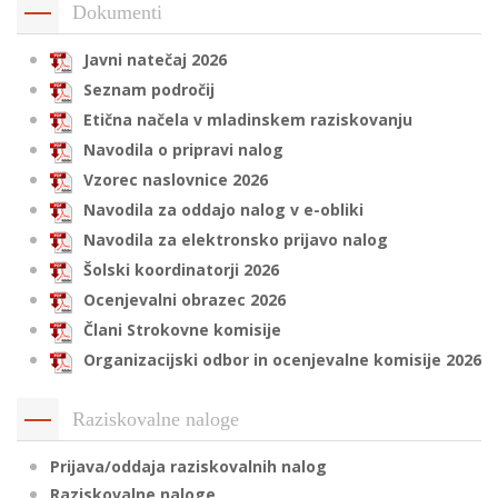
Dokumenti
Javni natečaj 2026
i
Seznam področij
Etična načela v mladinskem raziskovanju
U
Navodila o pripravi nalog
d
Vzorec naslovnice 2026
Navodila za oddajo nalog v e-obliki
Navodila za elektronsko prijavo nalog
–
Šolski koordinatorji 2026
Ocenjevalni obrazec 2026
v
l
Člani Strokovne komisije
Organizacijski odbor in ocenjevalne komisije 2026
l
Raziskovalne naloge
Prijava/oddaja raziskovalnih nalog
Raziskovalne naloge