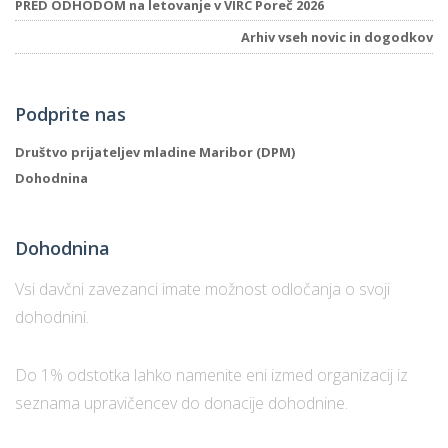
PRED ODHODOM na letovanje v VIRC Poreč 2026
Arhiv vseh novic in dogodkov
Podprite nas
Društvo prijateljev mladine Maribor (DPM)
Dohodnina
Dohodnina
Vsi davčni zavezanci imate možnost odločanja o svoji
dohodnini.
Do 1% odstotka lahko namenite eni izmed organizacij iz
seznama upravičencev do donacije dohodnine.