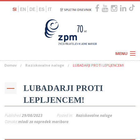
SI
EN
DE
ES
IT
MENU
Domov
Raziskovalne naloge
LUBADARJI PROTI LEPLJENCEM!
Novice
Koledar
Programi
Naši centri
Letovanja
LUBADARJI PROTI
Humanitarnost
c
Galerije
LEPLJENCEM!
O nas
Podprite nas
–
Prosta delovna mesta
Published
29/08/2023
Posted in:
Raziskovalne naloge
Kolesarimo za otroške sanje
G
Oznake:
mladi za napredek maribora
–
–
V
–