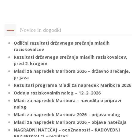
p
K
f
I
P
P
Novice in dogodki
–
p
Odlični rezultati državnega srečanja mladih
raziskovalcev
Rezultati državnega srečanja mladih raziskovalcev,
M
pred 2. krogom
c
Mladi za napredek Maribora 2026 – državno srečanje,
prijava
Rezultati programa Mladi za napredek Maribora 2026
s
Oddaja raziskovalnih nalog – 12. 2. 2026
O
Mladi za napredek Maribora – navodila o pripravi
nalog
P
Mladi za napredek Maribora 2026 – prijava nalog
s
Mladi za napredek Maribora 2026 – objava natečaja
p
NAGRADNI NATEČAJ – oooZnanost! – RADOVEDNI
–
RAZISKOVALCI – rezultati