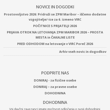
NOVICE IN DOGODKI
Prostovoljstvo 2026: Pridruži se ZPM Maribor – iščemo dodatne
vzgojitelje/-ice za 6. izmeno VIRC
POČITNICE S PRIJATELJI 2026
PRIJAVA OTROK NA LETOVANJA ZPM MARIBOR 2026 – PROSTA
MESTA in ČAKALNE LISTE
PRED ODHODOM na letovanje v VIRC Poreč 2026
Arhiv vseh novic in dogodkov
PODPRITE NAS
DONIRAJ - za fizične osebe
DONIRAJ – za pravne osebe
DOHODNINA
DOHODNINA
Vsi davčni zavezanci imate možnost odločanja o svoji dohodnini.