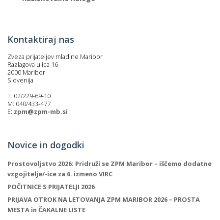
Kontaktiraj nas
Zveza prijateljev mladine Maribor
Razlagova ulica 16
2000 Maribor
Slovenija
T: 02/229-69-10
M: 040/433-477
E:
zpm@zpm-mb.si
Novice in dogodki
Prostovoljstvo 2026: Pridruži se ZPM Maribor – iščemo dodatne
vzgojitelje/-ice za 6. izmeno VIRC
POČITNICE S PRIJATELJI 2026
PRIJAVA OTROK NA LETOVANJA ZPM MARIBOR 2026 – PROSTA
MESTA in ČAKALNE LISTE