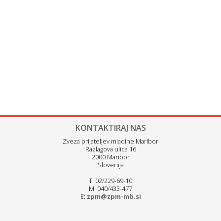
KONTAKTIRAJ NAS
Zveza prijateljev mladine Maribor
Razlagova ulica 16
2000 Maribor
Slovenija
T: 02/229-69-10
M: 040/433-477
E:
zpm@zpm-mb.si