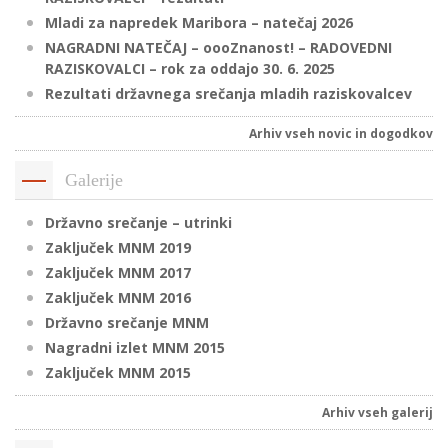
Mladi za napredek Maribora – natečaj 2026
NAGRADNI NATEČAJ – oooZnanost! – RADOVEDNI
RAZISKOVALCI – rok za oddajo 30. 6. 2025
P
Rezultati državnega srečanja mladih raziskovalcev
/
P
Arhiv vseh novic in dogodkov
o
Galerije
Državno srečanje – utrinki
Zaključek MNM 2019
P
Zaključek MNM 2017
R
Zaključek MNM 2016
Državno srečanje MNM
s
Nagradni izlet MNM 2015
p
Zaključek MNM 2015
Arhiv vseh galerij
–
t