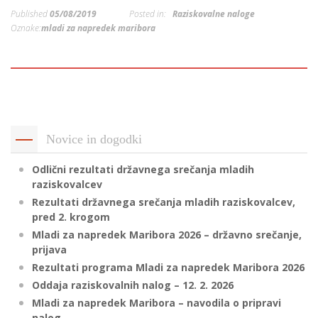
p
Published
05/08/2019
Posted in:
Raziskovalne naloge
K
f
Oznake:
mladi za napredek maribora
I
P
P
–
p
M
Novice in dogodki
c
Odlični rezultati državnega srečanja mladih
raziskovalcev
Rezultati državnega srečanja mladih raziskovalcev,
s
pred 2. krogom
O
Mladi za napredek Maribora 2026 – državno srečanje,
prijava
P
Rezultati programa Mladi za napredek Maribora 2026
s
Oddaja raziskovalnih nalog – 12. 2. 2026
p
Mladi za napredek Maribora – navodila o pripravi
–
nalog