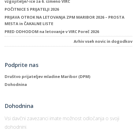
vzgojitelje/-ice za 6. izmeno VIRC
POČITNICE S PRIJATELJI 2026
PRIJAVA OTROK NA LETOVANJA ZPM MARIBOR 2026 – PROSTA
MESTA in ČAKALNE LISTE
PRED ODHODOM na letovanje v VIRC Poreč 2026
Arhiv vseh novic in dogodkov
Podprite nas
Društvo prijateljev mladine Maribor (DPM)
Dohodnina
Dohodnina
Vsi davčni zavezanci imate možnost odločanja o svoji
dohodnini.