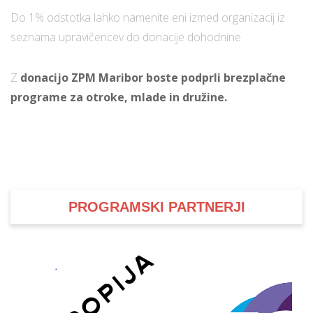
Do 1% odstotka lahko namenite eni izmed organizacij iz
seznama upravičencev do donacije dohodnine.
Z
donacijo ZPM Maribor boste podprli brezplačne
programe za otroke, mlade in družine.
PROGRAMSKI PARTNERJI