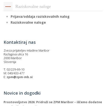
Raziskovalne naloge
Prijava/oddaja raziskovalnih nalog
Raziskovalne naloge
Kontaktiraj nas
Zveza prijateljev mladine Maribor
Razlagova ulica 16
2000 Maribor
Slovenija
T: 02/229-69-10
M: 040/433-477
E:
zpm@zpm-mb.si
Novice in dogodki
Prostovoljstvo 2026: Pridruži se ZPM Maribor – iščemo dodatne