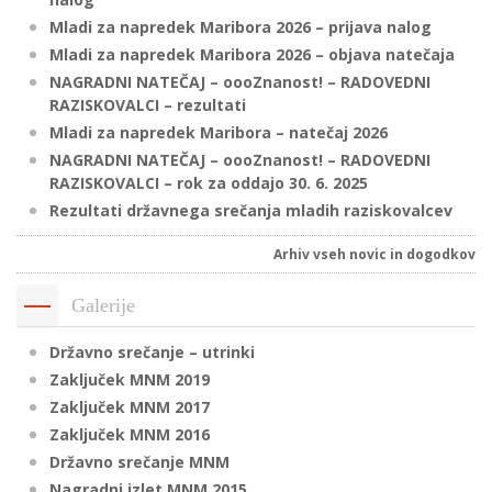
Mladi za napredek Maribora 2026 – prijava nalog
Mladi za napredek Maribora 2026 – objava natečaja
P
NAGRADNI NATEČAJ – oooZnanost! – RADOVEDNI
/
RAZISKOVALCI – rezultati
P
Mladi za napredek Maribora – natečaj 2026
NAGRADNI NATEČAJ – oooZnanost! – RADOVEDNI
RAZISKOVALCI – rok za oddajo 30. 6. 2025
o
Rezultati državnega srečanja mladih raziskovalcev
Arhiv vseh novic in dogodkov
P
Galerije
R
Državno srečanje – utrinki
s
Zaključek MNM 2019
p
Zaključek MNM 2017
Zaključek MNM 2016
–
Državno srečanje MNM
t
Nagradni izlet MNM 2015