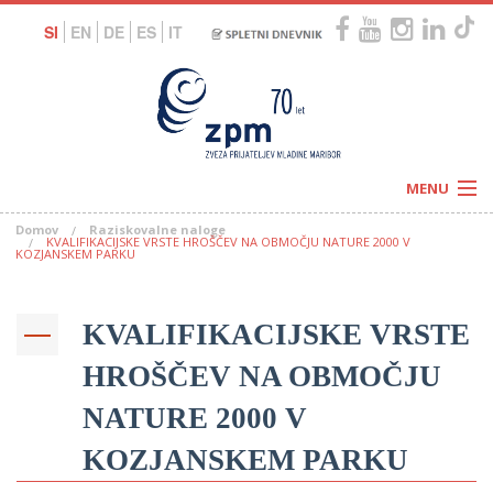
SI
EN
DE
ES
IT
MENU
Domov
Raziskovalne naloge
Novice
KVALIFIKACIJSKE VRSTE HROŠČEV NA OBMOČJU NATURE 2000 V
Koledar
KOZJANSKEM PARKU
Programi
Naši centri
Letovanja
Humanitarnost
KVALIFIKACIJSKE VRSTE
c
Galerije
O nas
HROŠČEV NA OBMOČJU
Podprite nas
–
Prosta delovna mesta
Kolesarimo za otroške sanje
NATURE 2000 V
G
KOZJANSKEM PARKU
–
–
V
–