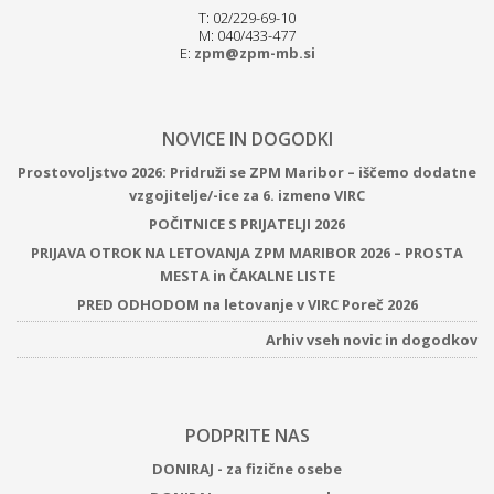
T: 02/229-69-10
M: 040/433-477
E:
zpm@zpm-mb.si
NOVICE IN DOGODKI
Prostovoljstvo 2026: Pridruži se ZPM Maribor – iščemo dodatne
vzgojitelje/-ice za 6. izmeno VIRC
POČITNICE S PRIJATELJI 2026
PRIJAVA OTROK NA LETOVANJA ZPM MARIBOR 2026 – PROSTA
MESTA in ČAKALNE LISTE
PRED ODHODOM na letovanje v VIRC Poreč 2026
Arhiv vseh novic in dogodkov
PODPRITE NAS
DONIRAJ - za fizične osebe