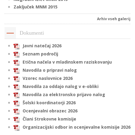
Zaključek MNM 2015
Arhiv vseh galerij
i
Dokumenti
U
d
Javni natečaj 2026
Seznam področij
Etična načela v mladinskem raziskovanju
–
Navodila o pripravi nalog
Vzorec naslovnice 2026
v
Navodila za oddajo nalog v e-obliki
l
Navodila za elektronsko prijavo nalog
Šolski koordinatorji 2026
Ocenjevalni obrazec 2026
l
Člani Strokovne komisije
Organizacijski odbor in ocenjevalne komisije 2026