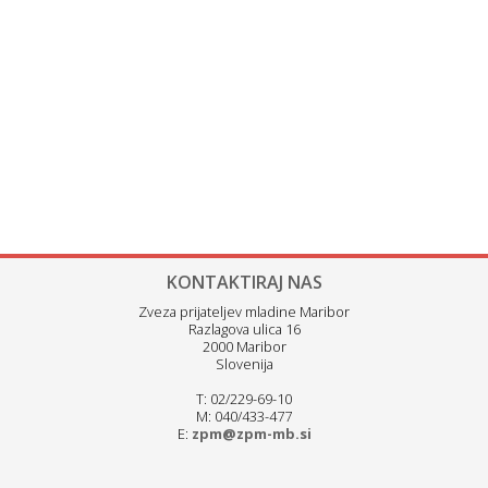
KONTAKTIRAJ NAS
Zveza prijateljev mladine Maribor
Razlagova ulica 16
2000 Maribor
Slovenija
T: 02/229-69-10
M: 040/433-477
E:
zpm@zpm-mb.si