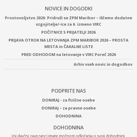
NOVICE IN DOGODKI
Prostovoljstvo 2026: Pridruži se ZPM Maribor – iščemo dodatne
vzgojitelje/-ice za 6. izmeno VIRC
POČITNICE S PRIJATELJI 2026
PRIJAVA OTROK NA LETOVANJA ZPM MARIBOR 2026 – PROSTA
MESTA in ČAKALNE LISTE
PRED ODHODOM na letovanje v VIRC Poreč 2026
Arhiv vseh novic in dogodkov
PODPRITE NAS
DONIRAJ - za fizične osebe
DONIRAJ – za pravne osebe
DOHODNINA
DOHODNINA
Vsi davčni zavezanci imate možnost odločanja o svoji dohodnini.