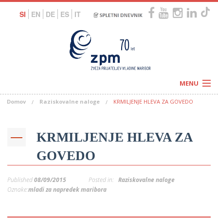
SI
EN
DE
ES
IT
MENU
Domov
Raziskovalne naloge
KRMILJENJE HLEVA ZA GOVEDO
Novice
Koledar
Programi
Naši centri
Letovanja
KRMILJENJE HLEVA ZA
Humanitarnost
c
Galerije
GOVEDO
O nas
Podprite nas
–
Prosta delovna mesta
Published
08/09/2015
Posted in:
Raziskovalne naloge
Kolesarimo za otroške sanje
G
Oznake:
mladi za napredek maribora
–
–
V
–