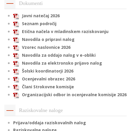
Dokumenti
Javni natečaj 2026
i
Seznam področij
Etična načela v mladinskem raziskovanju
U
Navodila o pripravi nalog
d
Vzorec naslovnice 2026
Navodila za oddajo nalog v e-obliki
Navodila za elektronsko prijavo nalog
–
Šolski koordinatorji 2026
Ocenjevalni obrazec 2026
v
l
Člani Strokovne komisije
Organizacijski odbor in ocenjevalne komisije 2026
l
Raziskovalne naloge
Prijava/oddaja raziskovalnih nalog
Raziskovalne naloge