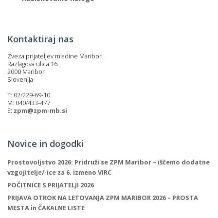
Kontaktiraj nas
Zveza prijateljev mladine Maribor
Razlagova ulica 16
2000 Maribor
Slovenija
T: 02/229-69-10
M: 040/433-477
E:
zpm@zpm-mb.si
Novice in dogodki
Prostovoljstvo 2026: Pridruži se ZPM Maribor – iščemo dodatne
vzgojitelje/-ice za 6. izmeno VIRC
POČITNICE S PRIJATELJI 2026
PRIJAVA OTROK NA LETOVANJA ZPM MARIBOR 2026 – PROSTA
MESTA in ČAKALNE LISTE