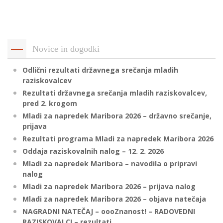
p
K
f
I
P
P
Novice in dogodki
–
p
Odlični rezultati državnega srečanja mladih
raziskovalcev
Rezultati državnega srečanja mladih raziskovalcev,
M
pred 2. krogom
c
Mladi za napredek Maribora 2026 – državno srečanje,
prijava
Rezultati programa Mladi za napredek Maribora 2026
s
Oddaja raziskovalnih nalog – 12. 2. 2026
O
Mladi za napredek Maribora – navodila o pripravi
nalog
P
Mladi za napredek Maribora 2026 – prijava nalog
s
Mladi za napredek Maribora 2026 – objava natečaja
p
NAGRADNI NATEČAJ – oooZnanost! – RADOVEDNI
–
RAZISKOVALCI – rezultati