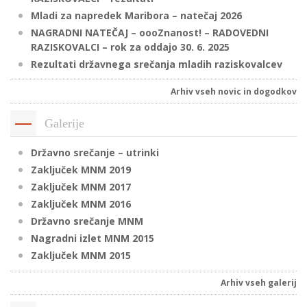
Mladi za napredek Maribora – natečaj 2026
NAGRADNI NATEČAJ – oooZnanost! – RADOVEDNI
RAZISKOVALCI – rok za oddajo 30. 6. 2025
P
Rezultati državnega srečanja mladih raziskovalcev
/
P
Arhiv vseh novic in dogodkov
o
Galerije
Državno srečanje – utrinki
Zaključek MNM 2019
P
Zaključek MNM 2017
R
Zaključek MNM 2016
Državno srečanje MNM
s
Nagradni izlet MNM 2015
p
Zaključek MNM 2015
Arhiv vseh galerij
–
t