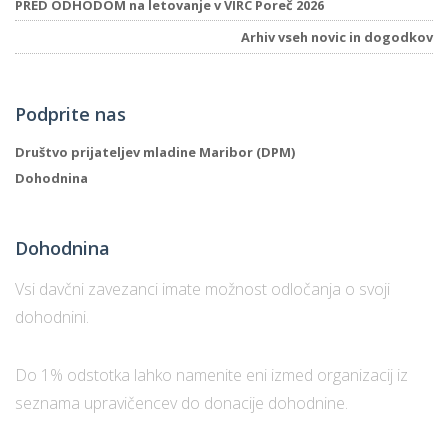
PRED ODHODOM na letovanje v VIRC Poreč 2026
Arhiv vseh novic in dogodkov
Podprite nas
Društvo prijateljev mladine Maribor (DPM)
Dohodnina
Dohodnina
Vsi davčni zavezanci imate možnost odločanja o svoji
dohodnini.
Do 1% odstotka lahko namenite eni izmed organizacij iz
seznama upravičencev do donacije dohodnine.