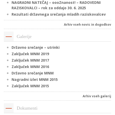
NAGRADNI NATEČAJ – oooZnanost! – RADOVEDNI
RAZISKOVALCI – rok za oddajo 30. 6. 2025
Rezultati državnega srečanja mladih raziskovalcev
P
/
Arhiv vseh novic in dogodkov
P
Galerije
o
Državno srečanje – utrinki
Zaključek MNM 2019
Zaključek MNM 2017
Zaključek MNM 2016
P
Državno srečanje MNM
R
Nagradni izlet MNM 2015
Zaključek MNM 2015
s
p
Arhiv vseh galerij
–
Dokumenti
t