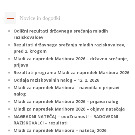
p
K
f
I
Novice in dogodki
P
P
Odlični rezultati državnega srečanja mladih
–
p
raziskovalcev
Rezultati državnega srečanja mladih raziskovalcev,
pred 2. krogom
M
Mladi za napredek Maribora 2026 – državno srečanje,
prijava
c
Rezultati programa Mladi za napredek Maribora 2026
Oddaja raziskovalnih nalog – 12. 2. 2026
Mladi za napredek Maribora – navodila o pripravi
s
nalog
O
Mladi za napredek Maribora 2026 – prijava nalog
Mladi za napredek Maribora 2026 – objava natečaja
P
NAGRADNI NATEČAJ – oooZnanost! – RADOVEDNI
s
RAZISKOVALCI – rezultati
p
Mladi za napredek Maribora – natečaj 2026
–