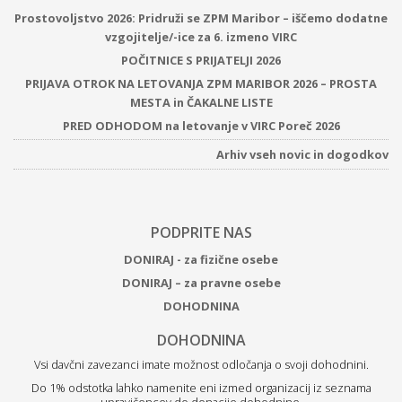
Prostovoljstvo 2026: Pridruži se ZPM Maribor – iščemo dodatne
vzgojitelje/-ice za 6. izmeno VIRC
POČITNICE S PRIJATELJI 2026
PRIJAVA OTROK NA LETOVANJA ZPM MARIBOR 2026 – PROSTA
MESTA in ČAKALNE LISTE
PRED ODHODOM na letovanje v VIRC Poreč 2026
Arhiv vseh novic in dogodkov
PODPRITE NAS
DONIRAJ - za fizične osebe
DONIRAJ – za pravne osebe
DOHODNINA
DOHODNINA
Vsi davčni zavezanci imate možnost odločanja o svoji dohodnini.
Do 1% odstotka lahko namenite eni izmed organizacij iz seznama
upravičencev do donacije dohodnine.