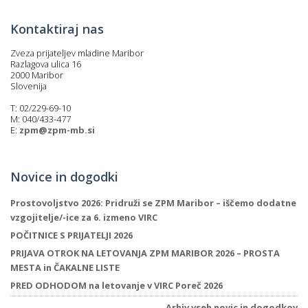
Kontaktiraj nas
Zveza prijateljev mladine Maribor
Razlagova ulica 16
2000 Maribor
Slovenija
T: 02/229-69-10
M: 040/433-477
E:
zpm@zpm-mb.si
Novice in dogodki
Prostovoljstvo 2026: Pridruži se ZPM Maribor – iščemo dodatne
vzgojitelje/-ice za 6. izmeno VIRC
POČITNICE S PRIJATELJI 2026
PRIJAVA OTROK NA LETOVANJA ZPM MARIBOR 2026 – PROSTA
MESTA in ČAKALNE LISTE
PRED ODHODOM na letovanje v VIRC Poreč 2026
Arhiv vseh novic in dogodkov