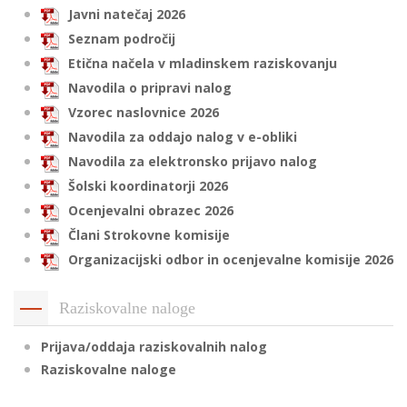
Javni natečaj 2026
Seznam področij
Etična načela v mladinskem raziskovanju
i
Navodila o pripravi nalog
U
Vzorec naslovnice 2026
d
Navodila za oddajo nalog v e-obliki
Navodila za elektronsko prijavo nalog
Šolski koordinatorji 2026
–
Ocenjevalni obrazec 2026
Člani Strokovne komisije
v
Organizacijski odbor in ocenjevalne komisije 2026
l
Raziskovalne naloge
l
Prijava/oddaja raziskovalnih nalog
Raziskovalne naloge