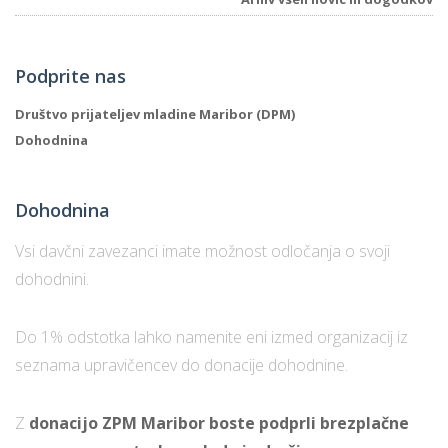
Podprite nas
Društvo prijateljev mladine Maribor (DPM)
Dohodnina
Dohodnina
Vsi davčni zavezanci imate možnost odločanja o svoji
dohodnini.
Do 1% odstotka lahko namenite eni izmed organizacij iz
seznama upravičencev do donacije dohodnine.
Z
donacijo ZPM Maribor boste podprli brezplačne