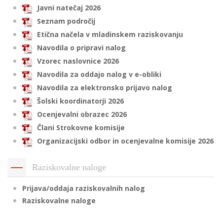
Javni natečaj 2026
Seznam področij
Etična načela v mladinskem raziskovanju
i
Navodila o pripravi nalog
U
Vzorec naslovnice 2026
d
Navodila za oddajo nalog v e-obliki
Navodila za elektronsko prijavo nalog
Šolski koordinatorji 2026
–
Ocenjevalni obrazec 2026
Člani Strokovne komisije
v
Organizacijski odbor in ocenjevalne komisije 2026
l
Raziskovalne naloge
l
Prijava/oddaja raziskovalnih nalog
Raziskovalne naloge