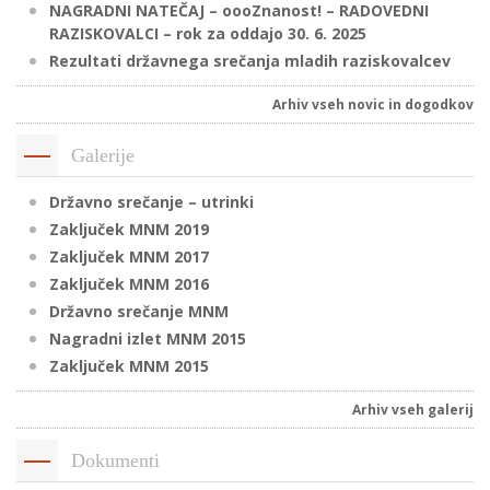
NAGRADNI NATEČAJ – oooZnanost! – RADOVEDNI
RAZISKOVALCI – rok za oddajo 30. 6. 2025
Rezultati državnega srečanja mladih raziskovalcev
P
/
Arhiv vseh novic in dogodkov
P
Galerije
o
Državno srečanje – utrinki
Zaključek MNM 2019
Zaključek MNM 2017
Zaključek MNM 2016
P
Državno srečanje MNM
R
Nagradni izlet MNM 2015
Zaključek MNM 2015
s
p
Arhiv vseh galerij
–
Dokumenti
t