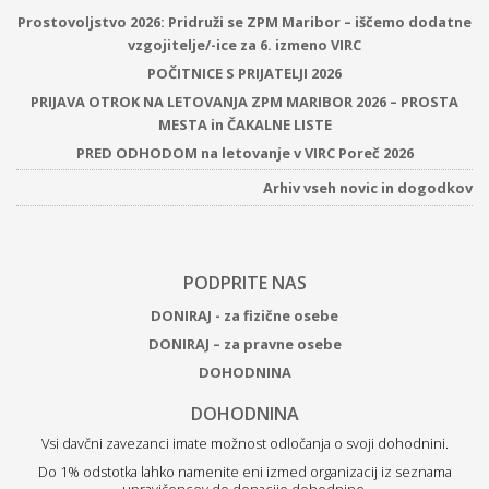
Prostovoljstvo 2026: Pridruži se ZPM Maribor – iščemo dodatne
vzgojitelje/-ice za 6. izmeno VIRC
POČITNICE S PRIJATELJI 2026
PRIJAVA OTROK NA LETOVANJA ZPM MARIBOR 2026 – PROSTA
MESTA in ČAKALNE LISTE
PRED ODHODOM na letovanje v VIRC Poreč 2026
Arhiv vseh novic in dogodkov
PODPRITE NAS
DONIRAJ - za fizične osebe
DONIRAJ – za pravne osebe
DOHODNINA
DOHODNINA
Vsi davčni zavezanci imate možnost odločanja o svoji dohodnini.
Do 1% odstotka lahko namenite eni izmed organizacij iz seznama
upravičencev do donacije dohodnine.