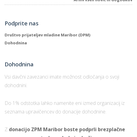
Podprite nas
Društvo prijateljev mladine Maribor (DPM)
Dohodnina
Dohodnina
Vsi davčni zavezanci imate možnost odločanja o svoji
dohodnini.
Do 1% odstotka lahko namenite eni izmed organizacij iz
seznama upravičencev do donacije dohodnine.
Z
donacijo ZPM Maribor boste podprli brezplačne