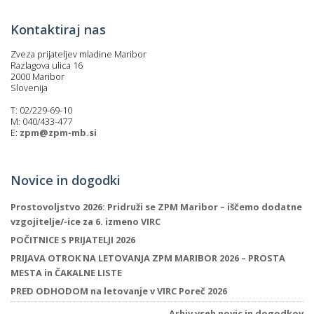
Kontaktiraj nas
Zveza prijateljev mladine Maribor
Razlagova ulica 16
2000 Maribor
Slovenija
T: 02/229-69-10
M: 040/433-477
E:
zpm@zpm-mb.si
Novice in dogodki
Prostovoljstvo 2026: Pridruži se ZPM Maribor – iščemo dodatne
vzgojitelje/-ice za 6. izmeno VIRC
POČITNICE S PRIJATELJI 2026
PRIJAVA OTROK NA LETOVANJA ZPM MARIBOR 2026 – PROSTA
MESTA in ČAKALNE LISTE
PRED ODHODOM na letovanje v VIRC Poreč 2026
Arhiv vseh novic in dogodkov