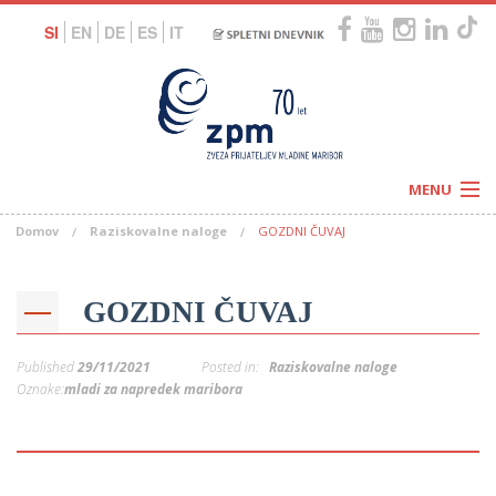
SI
EN
DE
ES
IT
MENU
Domov
Raziskovalne naloge
GOZDNI ČUVAJ
Novice
Koledar
Programi
Naši centri
Letovanja
GOZDNI ČUVAJ
Humanitarnost
c
Galerije
O nas
Published
29/11/2021
Posted in:
Raziskovalne naloge
Podprite nas
–
Oznake:
mladi za napredek maribora
Prosta delovna mesta
Kolesarimo za otroške sanje
G
–
–
V
–