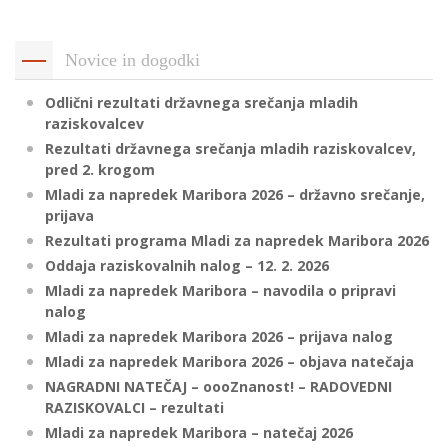
p
K
f
I
Novice in dogodki
P
P
Odlični rezultati državnega srečanja mladih
–
p
raziskovalcev
Rezultati državnega srečanja mladih raziskovalcev,
pred 2. krogom
M
Mladi za napredek Maribora 2026 – državno srečanje,
prijava
c
Rezultati programa Mladi za napredek Maribora 2026
Oddaja raziskovalnih nalog – 12. 2. 2026
Mladi za napredek Maribora – navodila o pripravi
s
nalog
O
Mladi za napredek Maribora 2026 – prijava nalog
Mladi za napredek Maribora 2026 – objava natečaja
P
NAGRADNI NATEČAJ – oooZnanost! – RADOVEDNI
s
RAZISKOVALCI – rezultati
p
Mladi za napredek Maribora – natečaj 2026
–