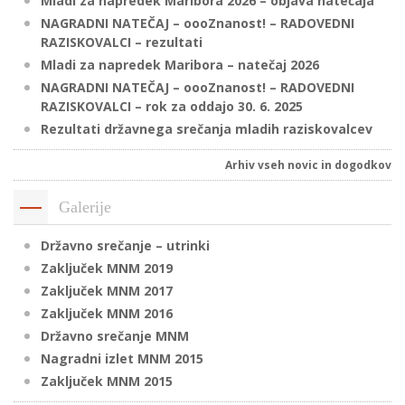
Mladi za napredek Maribora 2026 – objava natečaja
NAGRADNI NATEČAJ – oooZnanost! – RADOVEDNI
RAZISKOVALCI – rezultati
P
Mladi za napredek Maribora – natečaj 2026
/
NAGRADNI NATEČAJ – oooZnanost! – RADOVEDNI
RAZISKOVALCI – rok za oddajo 30. 6. 2025
P
Rezultati državnega srečanja mladih raziskovalcev
o
Arhiv vseh novic in dogodkov
Galerije
P
Državno srečanje – utrinki
R
Zaključek MNM 2019
Zaključek MNM 2017
s
Zaključek MNM 2016
p
Državno srečanje MNM
Nagradni izlet MNM 2015
–
Zaključek MNM 2015
t