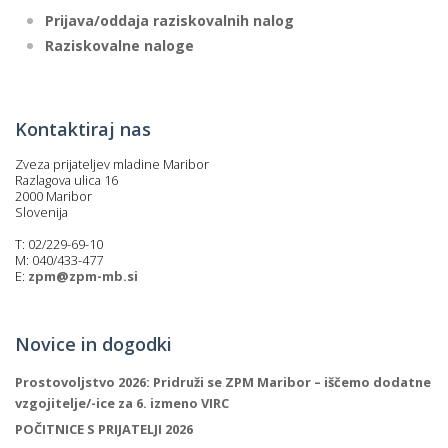
Prijava/oddaja raziskovalnih nalog
Raziskovalne naloge
Kontaktiraj nas
Zveza prijateljev mladine Maribor
Razlagova ulica 16
2000 Maribor
Slovenija
T: 02/229-69-10
M: 040/433-477
E:
zpm@zpm-mb.si
Novice in dogodki
Prostovoljstvo 2026: Pridruži se ZPM Maribor – iščemo dodatne
vzgojitelje/-ice za 6. izmeno VIRC
POČITNICE S PRIJATELJI 2026