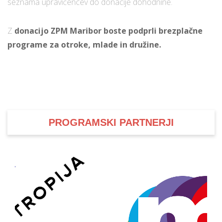
seznama upravičencev do donacije dohodnine.
Z
donacijo ZPM Maribor boste podprli brezplačne
programe za otroke, mlade in družine.
PROGRAMSKI PARTNERJI