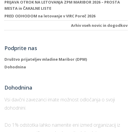
PRIJAVA OTROK NA LETOVANJA ZPM MARIBOR 2026 – PROSTA
MESTA in ČAKALNE LISTE
PRED ODHODOM na letovanje v VIRC Poreč 2026
Arhiv vseh novic in dogodkov
Podprite nas
Društvo prijateljev mladine Maribor (DPM)
Dohodnina
Dohodnina
Vsi davčni zavezanci imate možnost odločanja o svoji
dohodnini.
Do 1% odstotka lahko namenite eni izmed organizacij iz