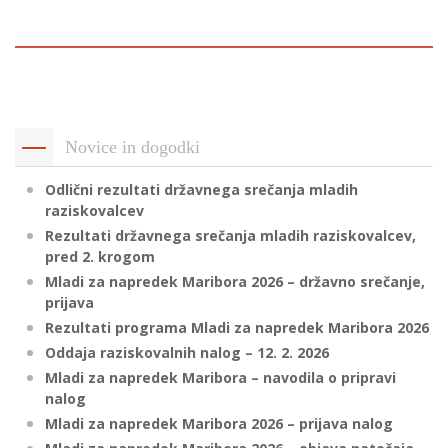
p
K
f
I
P
P
–
p
Novice in dogodki
Odlični rezultati državnega srečanja mladih
M
raziskovalcev
c
Rezultati državnega srečanja mladih raziskovalcev,
pred 2. krogom
Mladi za napredek Maribora 2026 – državno srečanje,
s
prijava
O
Rezultati programa Mladi za napredek Maribora 2026
Oddaja raziskovalnih nalog – 12. 2. 2026
P
Mladi za napredek Maribora – navodila o pripravi
s
nalog
p
Mladi za napredek Maribora 2026 – prijava nalog
–