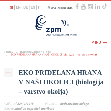
SI
EN
DE
ES
IT
MENU
Domov
Raziskovalne naloge
Novice
EKO PRIDELANA HRANA V NAŠI OKOLICI (biologija – varstvo okolja)
Koledar
Programi
Naši centri
Letovanja
EKO PRIDELANA HRANA
Humanitarnost
c
Galerije
O nas
V NAŠI OKOLICI (biologija
Podprite nas
–
Prosta delovna mesta
– varstvo okolja)
Kolesarimo za otroške sanje
G
–
Published
22/12/2015
Posted in:
Raziskovalne naloge
–
Oznake:
mladi za napredek maribora
V
–