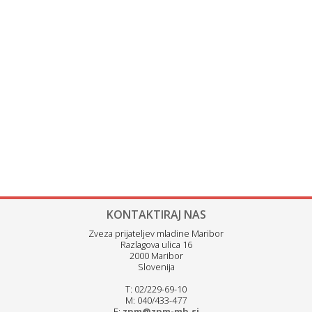
KONTAKTIRAJ NAS
Zveza prijateljev mladine Maribor
Razlagova ulica 16
2000 Maribor
Slovenija
T: 02/229-69-10
M: 040/433-477
E:
zpm@zpm-mb.si