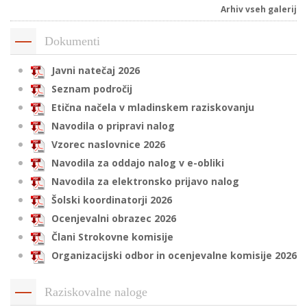
Arhiv vseh galerij
Dokumenti
i
Javni natečaj 2026
U
Seznam področij
d
Etična načela v mladinskem raziskovanju
Navodila o pripravi nalog
Vzorec naslovnice 2026
–
Navodila za oddajo nalog v e-obliki
Navodila za elektronsko prijavo nalog
v
Šolski koordinatorji 2026
l
Ocenjevalni obrazec 2026
Člani Strokovne komisije
l
Organizacijski odbor in ocenjevalne komisije 2026
Raziskovalne naloge