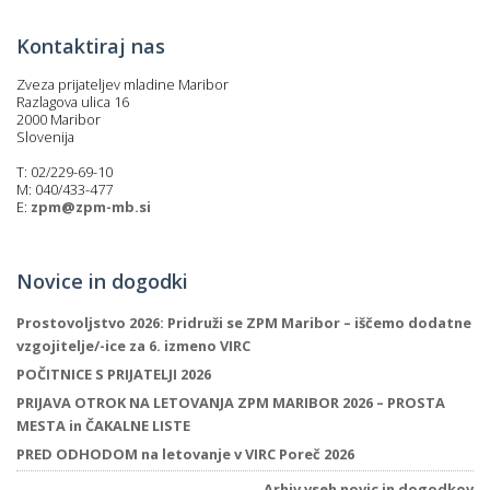
Kontaktiraj nas
Zveza prijateljev mladine Maribor
Razlagova ulica 16
2000 Maribor
Slovenija
T: 02/229-69-10
M: 040/433-477
E:
zpm@zpm-mb.si
Novice in dogodki
Prostovoljstvo 2026: Pridruži se ZPM Maribor – iščemo dodatne
vzgojitelje/-ice za 6. izmeno VIRC
POČITNICE S PRIJATELJI 2026
PRIJAVA OTROK NA LETOVANJA ZPM MARIBOR 2026 – PROSTA
MESTA in ČAKALNE LISTE
PRED ODHODOM na letovanje v VIRC Poreč 2026
Arhiv vseh novic in dogodkov