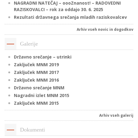
NAGRADNI NATEČAJ – oooZnanost! – RADOVEDNI
RAZISKOVALCI – rok za oddajo 30. 6. 2025
Rezultati državnega srečanja mladih raziskovalcev
P
/
Arhiv vseh novic in dogodkov
P
Galerije
o
Državno srečanje – utrinki
Zaključek MNM 2019
Zaključek MNM 2017
Zaključek MNM 2016
P
Državno srečanje MNM
R
Nagradni izlet MNM 2015
Zaključek MNM 2015
s
p
Arhiv vseh galerij
–
Dokumenti
t