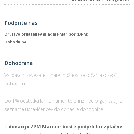
Podprite nas
Društvo prijateljev mladine Maribor (DPM)
Dohodnina
Dohodnina
Vsi davčni zavezanci imate možnost odločanja o svoji
dohodnini.
Do 1% odstotka lahko namenite eni izmed organizacij iz
seznama upravičencev do donacije dohodnine.
Z
donacijo ZPM Maribor boste podprli brezplačne