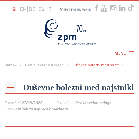
SI
EN
DE
ES
IT
MENU
Domov
Raziskovalne naloge
Duševne bolezni med najstniki
Novice
Koledar
Programi
Naši centri
Letovanja
Duševne bolezni med najstniki
Humanitarnost
c
Galerije
O nas
Published
27/09/2022
Posted in:
Raziskovalne naloge
Podprite nas
–
Oznake:
mladi za napredek maribora
Prosta delovna mesta
Kolesarimo za otroške sanje
G
–
–
V
–