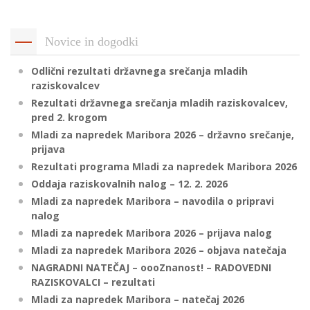
p
K
f
I
Novice in dogodki
P
P
Odlični rezultati državnega srečanja mladih
–
p
raziskovalcev
Rezultati državnega srečanja mladih raziskovalcev,
pred 2. krogom
M
Mladi za napredek Maribora 2026 – državno srečanje,
prijava
c
Rezultati programa Mladi za napredek Maribora 2026
Oddaja raziskovalnih nalog – 12. 2. 2026
Mladi za napredek Maribora – navodila o pripravi
s
nalog
O
Mladi za napredek Maribora 2026 – prijava nalog
Mladi za napredek Maribora 2026 – objava natečaja
P
NAGRADNI NATEČAJ – oooZnanost! – RADOVEDNI
s
RAZISKOVALCI – rezultati
p
Mladi za napredek Maribora – natečaj 2026
–