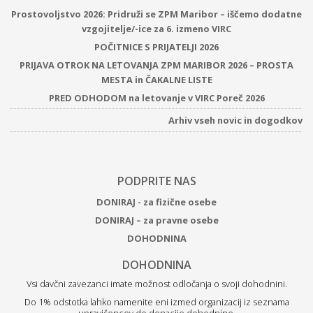
Prostovoljstvo 2026: Pridruži se ZPM Maribor – iščemo dodatne
vzgojitelje/-ice za 6. izmeno VIRC
POČITNICE S PRIJATELJI 2026
PRIJAVA OTROK NA LETOVANJA ZPM MARIBOR 2026 – PROSTA
MESTA in ČAKALNE LISTE
PRED ODHODOM na letovanje v VIRC Poreč 2026
Arhiv vseh novic in dogodkov
PODPRITE NAS
DONIRAJ - za fizične osebe
DONIRAJ – za pravne osebe
DOHODNINA
DOHODNINA
Vsi davčni zavezanci imate možnost odločanja o svoji dohodnini.
Do 1% odstotka lahko namenite eni izmed organizacij iz seznama
upravičencev do donacije dohodnine.