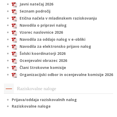
Javni natečaj 2026
Seznam področij
Etična načela v mladinskem raziskovanju
i
Navodila o pripravi nalog
U
Vzorec naslovnice 2026
d
Navodila za oddajo nalog v e-obliki
Navodila za elektronsko prijavo nalog
Šolski koordinatorji 2026
–
Ocenjevalni obrazec 2026
Člani Strokovne komisije
v
Organizacijski odbor in ocenjevalne komisije 2026
l
Raziskovalne naloge
l
Prijava/oddaja raziskovalnih nalog
Raziskovalne naloge