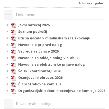
Arhiv vseh galerij
Dokumenti
i
Javni natečaj 2026
U
Seznam področij
d
Etična načela v mladinskem raziskovanju
Navodila o pripravi nalog
Vzorec naslovnice 2026
–
Navodila za oddajo nalog v e-obliki
Navodila za elektronsko prijavo nalog
v
Šolski koordinatorji 2026
l
Ocenjevalni obrazec 2026
Člani Strokovne komisije
l
Organizacijski odbor in ocenjevalne komisije 2026
Raziskovalne naloge