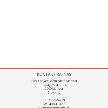
KONTAKTIRAJ NAS
Zveza prijateljev mladine Maribor
Razlagova ulica 16
2000 Maribor
Slovenija
T: 02/229-69-10
M: 040/433-477
E:
zpm@zpm-mb.si