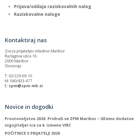
Prijava/oddaja raziskovalnih nalog
Raziskovalne naloge
Kontaktiraj nas
Zveza prijateljev mladine Maribor
Razlagova ulica 16
2000 Maribor
Slovenija
T: 02/229-69-10
M: 040/433-477
E:
zpm@zpm-mb.si
Novice in dogodki
Prostovoljstvo 2026: Pridruži se ZPM Maribor – iščemo dodatne
vzgojitelje/-ice za 6. izmeno VIRC
POČITNICE S PRIJATELJI 2026