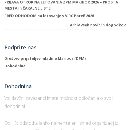
PRIJAVA OTROK NA LETOVANJA ZPM MARIBOR 2026 – PROSTA
MESTA in ČAKALNE LISTE
PRED ODHODOM na letovanje v VIRC Poreč 2026
Arhiv vseh novic in dogodkov
Podprite nas
Društvo prijateljev mladine Maribor (DPM)
Dohodnina
Dohodnina
Vsi davčni zavezanci imate možnost odločanja o svoji
dohodnini.
Do 1% odstotka lahko namenite eni izmed organizacij iz