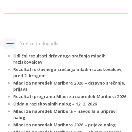
p
K
f
I
P
P
–
p
Novice in dogodki
Odlični rezultati državnega srečanja mladih
M
raziskovalcev
c
Rezultati državnega srečanja mladih raziskovalcev,
pred 2. krogom
Mladi za napredek Maribora 2026 – državno srečanje,
s
prijava
O
Rezultati programa Mladi za napredek Maribora 2026
Oddaja raziskovalnih nalog – 12. 2. 2026
P
Mladi za napredek Maribora – navodila o pripravi
s
nalog
p
Mladi za napredek Maribora 2026 – prijava nalog
–