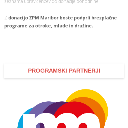
seznama upravičencev do donacije dohodnine.
Z
donacijo ZPM Maribor boste podprli brezplačne
programe za otroke, mlade in družine.
PROGRAMSKI PARTNERJI