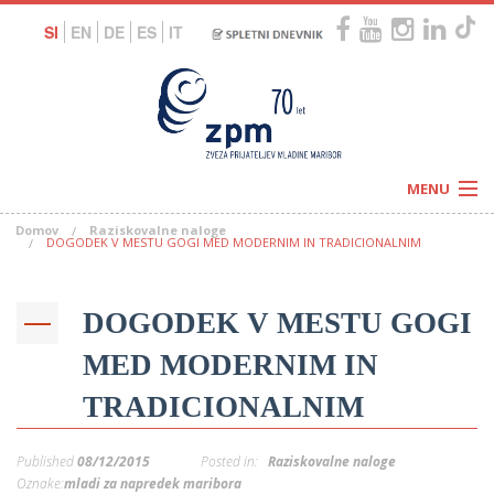
SI
EN
DE
ES
IT
MENU
Domov
Raziskovalne naloge
Novice
DOGODEK V MESTU GOGI MED MODERNIM IN TRADICIONALNIM
Koledar
Programi
Naši centri
Letovanja
DOGODEK V MESTU GOGI
Humanitarnost
c
Galerije
O nas
MED MODERNIM IN
Podprite nas
–
Prosta delovna mesta
TRADICIONALNIM
Kolesarimo za otroške sanje
G
–
Published
08/12/2015
Posted in:
Raziskovalne naloge
–
Oznake:
mladi za napredek maribora
V
–