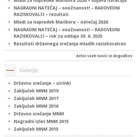
Mladi za napredek Maribora 2026 – objava natečaja
NAGRADNI NATEČAJ – oooZnanost! – RADOVEDNI
RAZISKOVALCI – rezultati
P
Mladi za napredek Maribora – natečaj 2026
/
NAGRADNI NATEČAJ – oooZnanost! – RADOVEDNI
RAZISKOVALCI – rok za oddajo 30. 6. 2025
P
Rezultati državnega srečanja mladih raziskovalcev
o
Arhiv vseh novic in dogodkov
Galerije
P
Državno srečanje – utrinki
R
Zaključek MNM 2019
Zaključek MNM 2017
s
Zaključek MNM 2016
p
Državno srečanje MNM
Nagradni izlet MNM 2015
–
Zaključek MNM 2015
t