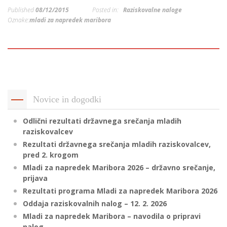
p
Published
08/12/2015
Posted in:
Raziskovalne naloge
K
f
Oznake:
mladi za napredek maribora
I
P
P
–
p
M
Novice in dogodki
c
Odlični rezultati državnega srečanja mladih
raziskovalcev
Rezultati državnega srečanja mladih raziskovalcev,
s
pred 2. krogom
O
Mladi za napredek Maribora 2026 – državno srečanje,
prijava
P
Rezultati programa Mladi za napredek Maribora 2026
s
Oddaja raziskovalnih nalog – 12. 2. 2026
p
Mladi za napredek Maribora – navodila o pripravi
–
nalog