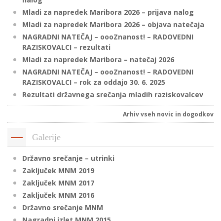
Mladi za napredek Maribora 2026 – prijava nalog
Mladi za napredek Maribora 2026 – objava natečaja
P
NAGRADNI NATEČAJ – oooZnanost! – RADOVEDNI
/
RAZISKOVALCI – rezultati
P
Mladi za napredek Maribora – natečaj 2026
NAGRADNI NATEČAJ – oooZnanost! – RADOVEDNI
RAZISKOVALCI – rok za oddajo 30. 6. 2025
o
Rezultati državnega srečanja mladih raziskovalcev
Arhiv vseh novic in dogodkov
P
Galerije
R
Državno srečanje – utrinki
s
Zaključek MNM 2019
p
Zaključek MNM 2017
Zaključek MNM 2016
–
Državno srečanje MNM
t
Nagradni izlet MNM 2015