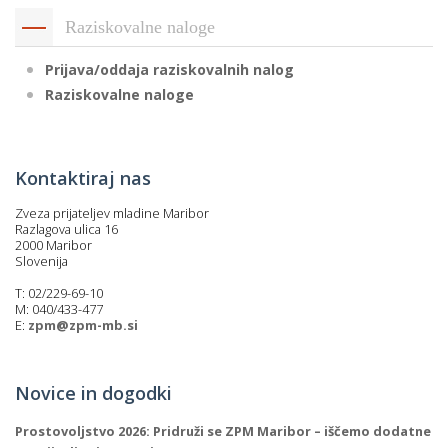
Raziskovalne naloge
Prijava/oddaja raziskovalnih nalog
Raziskovalne naloge
Kontaktiraj nas
Zveza prijateljev mladine Maribor
Razlagova ulica 16
2000 Maribor
Slovenija
T: 02/229-69-10
M: 040/433-477
E:
zpm@zpm-mb.si
Novice in dogodki
Prostovoljstvo 2026: Pridruži se ZPM Maribor – iščemo dodatne