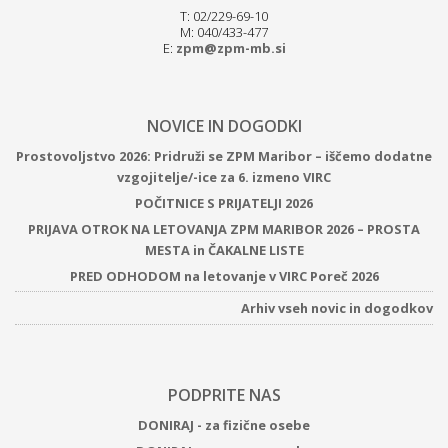
T: 02/229-69-10
M: 040/433-477
E:
zpm@zpm-mb.si
NOVICE IN DOGODKI
Prostovoljstvo 2026: Pridruži se ZPM Maribor – iščemo dodatne
vzgojitelje/-ice za 6. izmeno VIRC
POČITNICE S PRIJATELJI 2026
PRIJAVA OTROK NA LETOVANJA ZPM MARIBOR 2026 – PROSTA
MESTA in ČAKALNE LISTE
PRED ODHODOM na letovanje v VIRC Poreč 2026
Arhiv vseh novic in dogodkov
PODPRITE NAS
DONIRAJ - za fizične osebe