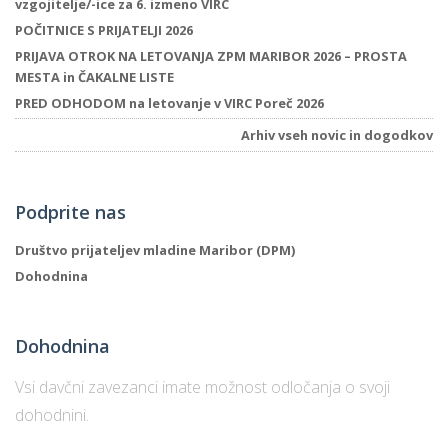
vzgojitelje/-ice za 6. izmeno VIRC
POČITNICE S PRIJATELJI 2026
PRIJAVA OTROK NA LETOVANJA ZPM MARIBOR 2026 – PROSTA
MESTA in ČAKALNE LISTE
PRED ODHODOM na letovanje v VIRC Poreč 2026
Arhiv vseh novic in dogodkov
Podprite nas
Društvo prijateljev mladine Maribor (DPM)
Dohodnina
Dohodnina
Vsi davčni zavezanci imate možnost odločanja o svoji
dohodnini.