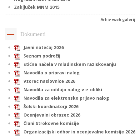
Zaključek MNM 2015
Arhiv vseh galerij
i
Dokumenti
U
d
Javni natečaj 2026
Seznam področij
Etična načela v mladinskem raziskovanju
–
Navodila o pripravi nalog
Vzorec naslovnice 2026
v
Navodila za oddajo nalog v e-obliki
l
Navodila za elektronsko prijavo nalog
Šolski koordinatorji 2026
Ocenjevalni obrazec 2026
l
Člani Strokovne komisije
Organizacijski odbor in ocenjevalne komisije 2026