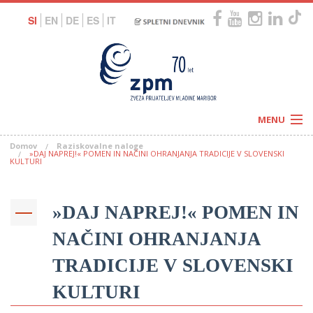
SI
EN
DE
ES
IT
MENU
Domov
Raziskovalne naloge
Novice
»DAJ NAPREJ!« POMEN IN NAČINI OHRANJANJA TRADICIJE V SLOVENSKI
Koledar
KULTURI
Programi
Naši centri
Letovanja
Humanitarnost
»DAJ NAPREJ!« POMEN IN
c
Galerije
O nas
NAČINI OHRANJANJA
Podprite nas
–
Prosta delovna mesta
Kolesarimo za otroške sanje
TRADICIJE V SLOVENSKI
G
KULTURI
–
–
V
–