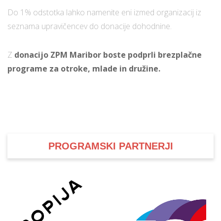
Do 1% odstotka lahko namenite eni izmed organizacij iz
seznama upravičencev do donacije dohodnine.
Z
donacijo ZPM Maribor boste podprli brezplačne
programe za otroke, mlade in družine.
PROGRAMSKI PARTNERJI