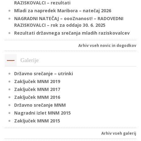
RAZISKOVALCI – rezultati
Mladi za napredek Maribora – natečaj 2026
NAGRADNI NATEČAJ – oooZnanost! – RADOVEDNI
P
RAZISKOVALCI – rok za oddajo 30. 6. 2025
/
Rezultati državnega srečanja mladih raziskovalcev
P
Arhiv vseh novic in dogodkov
o
Galerije
Državno srečanje – utrinki
Zaključek MNM 2019
P
Zaključek MNM 2017
R
Zaključek MNM 2016
Državno srečanje MNM
s
Nagradni izlet MNM 2015
p
Zaključek MNM 2015
–
Arhiv vseh galerij
t