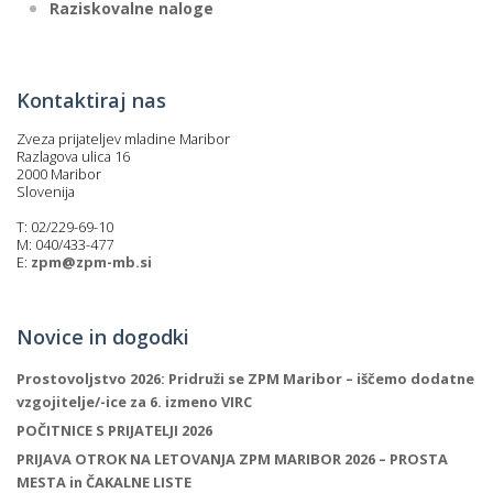
Raziskovalne naloge
Kontaktiraj nas
Zveza prijateljev mladine Maribor
Razlagova ulica 16
2000 Maribor
Slovenija
T: 02/229-69-10
M: 040/433-477
E:
zpm@zpm-mb.si
Novice in dogodki
Prostovoljstvo 2026: Pridruži se ZPM Maribor – iščemo dodatne
vzgojitelje/-ice za 6. izmeno VIRC
POČITNICE S PRIJATELJI 2026
PRIJAVA OTROK NA LETOVANJA ZPM MARIBOR 2026 – PROSTA
MESTA in ČAKALNE LISTE