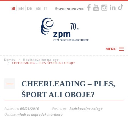
SI
EN
DE
ES
IT
MENU
Domov
Raziskovalne naloge
Novice
CHEERLEADING – PLES, ŠPORT ALI OBOJE?
Koledar
Programi
Naši centri
Letovanja
CHEERLEADING – PLES,
Humanitarnost
c
Galerije
O nas
ŠPORT ALI OBOJE?
Podprite nas
–
Prosta delovna mesta
Kolesarimo za otroške sanje
Published
05/01/2016
Posted in:
Raziskovalne naloge
G
Oznake:
mladi za napredek maribora
–
–
V
–