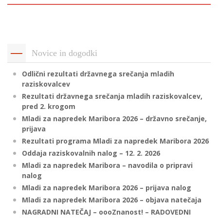
p
K
f
I
P
P
Novice in dogodki
–
p
Odlični rezultati državnega srečanja mladih
raziskovalcev
M
Rezultati državnega srečanja mladih raziskovalcev,
c
pred 2. krogom
Mladi za napredek Maribora 2026 – državno srečanje,
prijava
Rezultati programa Mladi za napredek Maribora 2026
s
Oddaja raziskovalnih nalog – 12. 2. 2026
O
Mladi za napredek Maribora – navodila o pripravi
nalog
P
Mladi za napredek Maribora 2026 – prijava nalog
s
Mladi za napredek Maribora 2026 – objava natečaja
p
NAGRADNI NATEČAJ – oooZnanost! – RADOVEDNI
–