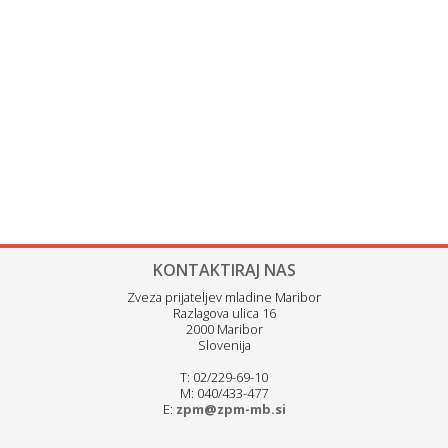
KONTAKTIRAJ NAS
Zveza prijateljev mladine Maribor
Razlagova ulica 16
2000 Maribor
Slovenija
T: 02/229-69-10
M: 040/433-477
E:
zpm@zpm-mb.si