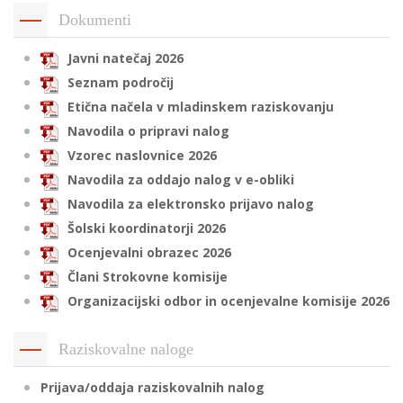
Dokumenti
Javni natečaj 2026
i
Seznam področij
Etična načela v mladinskem raziskovanju
U
Navodila o pripravi nalog
d
Vzorec naslovnice 2026
Navodila za oddajo nalog v e-obliki
–
Navodila za elektronsko prijavo nalog
Šolski koordinatorji 2026
v
Ocenjevalni obrazec 2026
l
Člani Strokovne komisije
Organizacijski odbor in ocenjevalne komisije 2026
l
Raziskovalne naloge
Prijava/oddaja raziskovalnih nalog