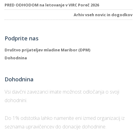
PRED ODHODOM na letovanje v VIRC Poreč 2026
Arhiv vseh novic in dogodkov
Podprite nas
Društvo prijateljev mladine Maribor (DPM)
Dohodnina
Dohodnina
Vsi davčni zavezanci imate možnost odločanja o svoji
dohodnini.
Do 1% odstotka lahko namenite eni izmed organizacij iz
seznama upravičencev do donacije dohodnine.