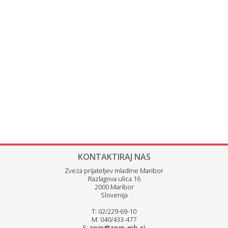
KONTAKTIRAJ NAS
Zveza prijateljev mladine Maribor
Razlagova ulica 16
2000 Maribor
Slovenija
T: 02/229-69-10
M: 040/433-477
E:
zpm@zpm-mb.si