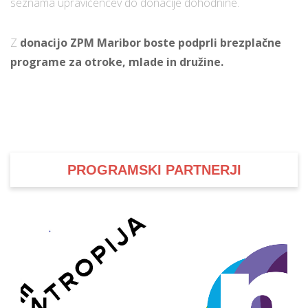
seznama upravičencev do donacije dohodnine.
Z
donacijo ZPM Maribor boste podprli brezplačne
programe za otroke, mlade in družine.
PROGRAMSKI PARTNERJI