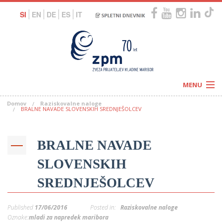
SI
EN
DE
ES
IT
MENU
Domov
Raziskovalne naloge
Novice
BRALNE NAVADE SLOVENSKIH SREDNJEŠOLCEV
Koledar
Programi
Naši centri
Letovanja
BRALNE NAVADE
Humanitarnost
c
Galerije
O nas
SLOVENSKIH
Podprite nas
–
Prosta delovna mesta
SREDNJEŠOLCEV
Kolesarimo za otroške sanje
G
–
Published
17/06/2016
Posted in:
Raziskovalne naloge
–
Oznake:
mladi za napredek maribora
V
–