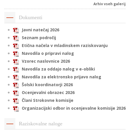
Arhiv vseh galerij
Dokumenti
i
Javni natečaj 2026
U
Seznam področij
d
Etična načela v mladinskem raziskovanju
Navodila o pripravi nalog
Vzorec naslovnice 2026
–
Navodila za oddajo nalog v e-obliki
Navodila za elektronsko prijavo nalog
v
Šolski koordinatorji 2026
l
Ocenjevalni obrazec 2026
Člani Strokovne komisije
l
Organizacijski odbor in ocenjevalne komisije 2026
Raziskovalne naloge