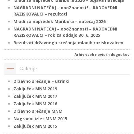
Mladi za napredek Maribora 2026 – objava natečaja
NAGRADNI NATEČAJ – oooZnanost! – RADOVEDNI
RAZISKOVALCI – rezultati
P
Mladi za napredek Maribora – natečaj 2026
/
NAGRADNI NATEČAJ – oooZnanost! – RADOVEDNI
RAZISKOVALCI – rok za oddajo 30. 6. 2025
P
Rezultati državnega srečanja mladih raziskovalcev
o
Arhiv vseh novic in dogodkov
Galerije
P
Državno srečanje – utrinki
R
Zaključek MNM 2019
Zaključek MNM 2017
s
Zaključek MNM 2016
p
Državno srečanje MNM
Nagradni izlet MNM 2015
–
Zaključek MNM 2015
t