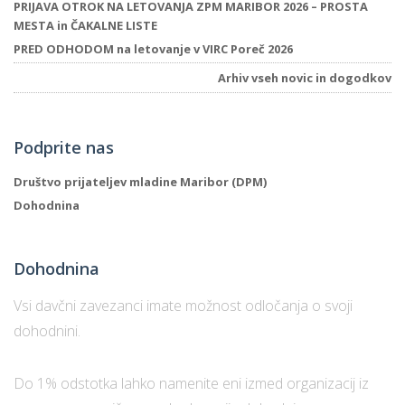
PRIJAVA OTROK NA LETOVANJA ZPM MARIBOR 2026 – PROSTA
MESTA in ČAKALNE LISTE
PRED ODHODOM na letovanje v VIRC Poreč 2026
Arhiv vseh novic in dogodkov
Podprite nas
Društvo prijateljev mladine Maribor (DPM)
Dohodnina
Dohodnina
Vsi davčni zavezanci imate možnost odločanja o svoji
dohodnini.
Do 1% odstotka lahko namenite eni izmed organizacij iz