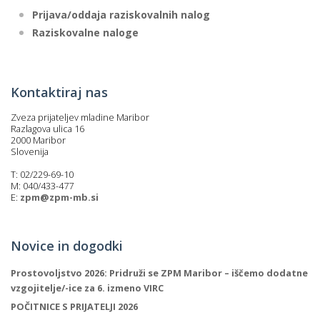
Prijava/oddaja raziskovalnih nalog
Raziskovalne naloge
Kontaktiraj nas
Zveza prijateljev mladine Maribor
Razlagova ulica 16
2000 Maribor
Slovenija
T: 02/229-69-10
M: 040/433-477
E:
zpm@zpm-mb.si
Novice in dogodki
Prostovoljstvo 2026: Pridruži se ZPM Maribor – iščemo dodatne
vzgojitelje/-ice za 6. izmeno VIRC
POČITNICE S PRIJATELJI 2026