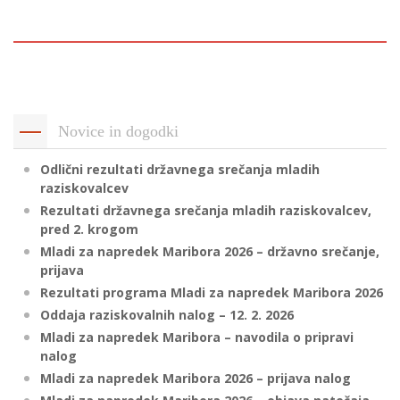
p
K
f
I
P
P
–
p
Novice in dogodki
Odlični rezultati državnega srečanja mladih
M
raziskovalcev
c
Rezultati državnega srečanja mladih raziskovalcev,
pred 2. krogom
Mladi za napredek Maribora 2026 – državno srečanje,
s
prijava
O
Rezultati programa Mladi za napredek Maribora 2026
Oddaja raziskovalnih nalog – 12. 2. 2026
P
Mladi za napredek Maribora – navodila o pripravi
s
nalog
p
Mladi za napredek Maribora 2026 – prijava nalog
–