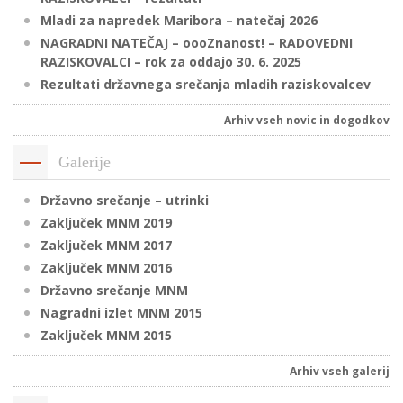
Mladi za napredek Maribora – natečaj 2026
NAGRADNI NATEČAJ – oooZnanost! – RADOVEDNI
RAZISKOVALCI – rok za oddajo 30. 6. 2025
P
Rezultati državnega srečanja mladih raziskovalcev
/
P
Arhiv vseh novic in dogodkov
o
Galerije
Državno srečanje – utrinki
Zaključek MNM 2019
P
Zaključek MNM 2017
R
Zaključek MNM 2016
Državno srečanje MNM
s
Nagradni izlet MNM 2015
p
Zaključek MNM 2015
Arhiv vseh galerij
–
t