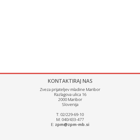
KONTAKTIRAJ NAS
Zveza prijateljev mladine Maribor
Razlagova ulica 16
2000 Maribor
Slovenija
T: 02/229-69-10
M: 040/433-477
E:
zpm@zpm-mb.si