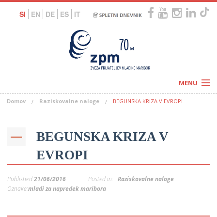
SI
EN
DE
ES
IT
MENU
Domov
Raziskovalne naloge
BEGUNSKA KRIZA V EVROPI
Novice
Koledar
Programi
Naši centri
Letovanja
BEGUNSKA KRIZA V
Humanitarnost
c
Galerije
EVROPI
O nas
Podprite nas
–
Prosta delovna mesta
Published
21/06/2016
Posted in:
Raziskovalne naloge
Kolesarimo za otroške sanje
G
Oznake:
mladi za napredek maribora
–
–
V
–