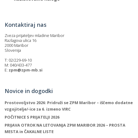
Kontaktiraj nas
Zveza prijateljev mladine Maribor
Razlagova ulica 16
2000 Maribor
Slovenija
T: 02/229-69-10
M: 040/433-477
E:
zpm@zpm-mb.si
Novice in dogodki
Prostovoljstvo 2026: Pridruži se ZPM Maribor – iščemo dodatne
vzgojitelje/-ice za 6. izmeno VIRC
POČITNICE S PRIJATELJI 2026
PRIJAVA OTROK NA LETOVANJA ZPM MARIBOR 2026 – PROSTA
MESTA in ČAKALNE LISTE