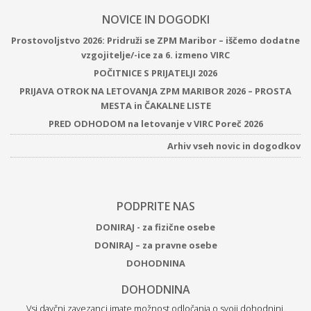
NOVICE IN DOGODKI
Prostovoljstvo 2026: Pridruži se ZPM Maribor – iščemo dodatne
vzgojitelje/-ice za 6. izmeno VIRC
POČITNICE S PRIJATELJI 2026
PRIJAVA OTROK NA LETOVANJA ZPM MARIBOR 2026 – PROSTA
MESTA in ČAKALNE LISTE
PRED ODHODOM na letovanje v VIRC Poreč 2026
Arhiv vseh novic in dogodkov
PODPRITE NAS
DONIRAJ - za fizične osebe
DONIRAJ – za pravne osebe
DOHODNINA
DOHODNINA
Vsi davčni zavezanci imate možnost odločanja o svoji dohodnini.