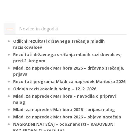
p
K
f
I
P
P
Novice in dogodki
–
p
Odlični rezultati državnega srečanja mladih
raziskovalcev
Rezultati državnega srečanja mladih raziskovalcev,
M
pred 2. krogom
c
Mladi za napredek Maribora 2026 – državno srečanje,
prijava
Rezultati programa Mladi za napredek Maribora 2026
s
Oddaja raziskovalnih nalog – 12. 2. 2026
O
Mladi za napredek Maribora – navodila o pripravi
nalog
P
Mladi za napredek Maribora 2026 – prijava nalog
s
Mladi za napredek Maribora 2026 – objava natečaja
p
NAGRADNI NATEČAJ – oooZnanost! – RADOVEDNI
–
RAZISKOVALCI – rezultati