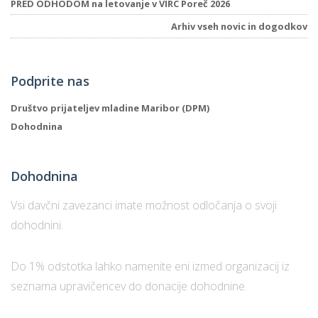
PRED ODHODOM na letovanje v VIRC Poreč 2026
Arhiv vseh novic in dogodkov
Podprite nas
Društvo prijateljev mladine Maribor (DPM)
Dohodnina
Dohodnina
Vsi davčni zavezanci imate možnost odločanja o svoji
dohodnini.
Do 1% odstotka lahko namenite eni izmed organizacij iz
seznama upravičencev do donacije dohodnine.