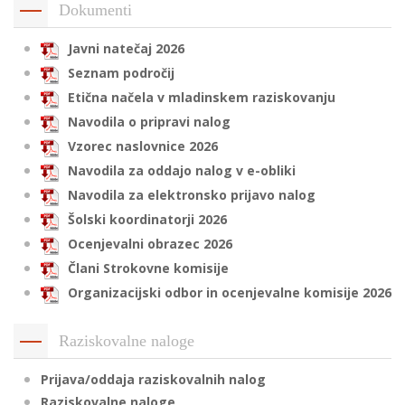
Dokumenti
Javni natečaj 2026
i
Seznam področij
Etična načela v mladinskem raziskovanju
U
Navodila o pripravi nalog
d
Vzorec naslovnice 2026
Navodila za oddajo nalog v e-obliki
Navodila za elektronsko prijavo nalog
–
Šolski koordinatorji 2026
Ocenjevalni obrazec 2026
v
l
Člani Strokovne komisije
Organizacijski odbor in ocenjevalne komisije 2026
l
Raziskovalne naloge
Prijava/oddaja raziskovalnih nalog
Raziskovalne naloge