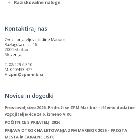
Raziskovalne naloge
Kontaktiraj nas
Zveza prijateljev mladine Maribor
Razlagova ulica 16
2000 Maribor
Slovenija
T: 02/229-69-10
M: 040/433-477
E:
zpm@zpm-mb.si
Novice in dogodki
Prostovoljstvo 2026: Pridruži se ZPM Maribor – iščemo dodatne
vzgojitelje/-ice za 6. izmeno VIRC
POČITNICE S PRIJATELJI 2026
PRIJAVA OTROK NA LETOVANJA ZPM MARIBOR 2026 – PROSTA
MESTA in ČAKALNE LISTE