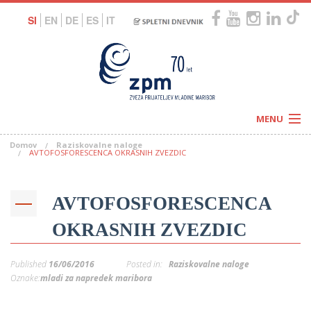
SI
EN
DE
ES
IT
MENU
Domov
Raziskovalne naloge
Novice
AVTOFOSFORESCENCA OKRASNIH ZVEZDIC
Koledar
Programi
Naši centri
Letovanja
AVTOFOSFORESCENCA
Humanitarnost
c
Galerije
O nas
OKRASNIH ZVEZDIC
Podprite nas
–
Prosta delovna mesta
Kolesarimo za otroške sanje
Published
16/06/2016
Posted in:
Raziskovalne naloge
G
Oznake:
mladi za napredek maribora
–
–
V
–