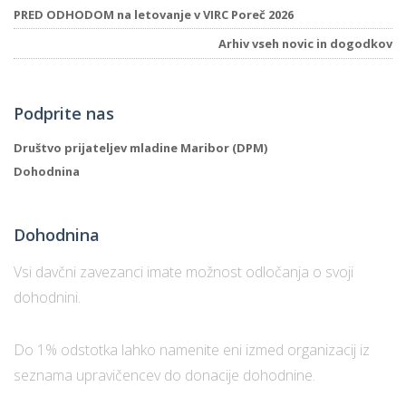
PRED ODHODOM na letovanje v VIRC Poreč 2026
Arhiv vseh novic in dogodkov
Podprite nas
Društvo prijateljev mladine Maribor (DPM)
Dohodnina
Dohodnina
Vsi davčni zavezanci imate možnost odločanja o svoji
dohodnini.
Do 1% odstotka lahko namenite eni izmed organizacij iz
seznama upravičencev do donacije dohodnine.