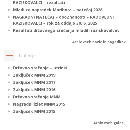
RAZISKOVALCI – rezultati
Mladi za napredek Maribora – natečaj 2026
NAGRADNI NATEČAJ – oooZnanost! – RADOVEDNI
P
RAZISKOVALCI – rok za oddajo 30. 6. 2025
/
Rezultati državnega srečanja mladih raziskovalcev
P
Arhiv vseh novic in dogodkov
o
Galerije
Državno srečanje – utrinki
Zaključek MNM 2019
P
Zaključek MNM 2017
R
Zaključek MNM 2016
Državno srečanje MNM
s
Nagradni izlet MNM 2015
p
Zaključek MNM 2015
–
Arhiv vseh galerij
t