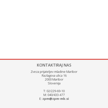
KONTAKTIRAJ NAS
Zveza prijateljev mladine Maribor
Razlagova ulica 16
2000 Maribor
Slovenija
T: 02/229-69-10
M: 040/433-477
E:
zpm@zpm-mb.si