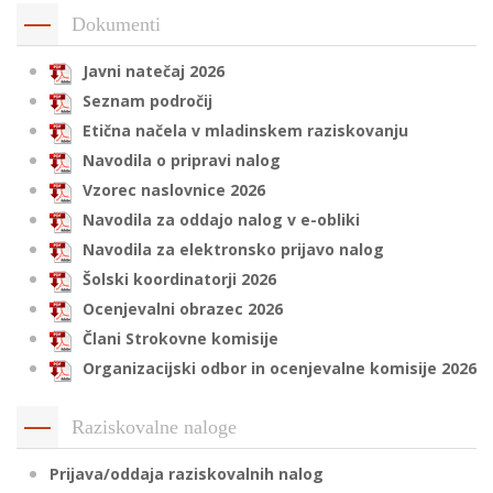
Dokumenti
Javni natečaj 2026
i
Seznam področij
Etična načela v mladinskem raziskovanju
U
Navodila o pripravi nalog
d
Vzorec naslovnice 2026
Navodila za oddajo nalog v e-obliki
–
Navodila za elektronsko prijavo nalog
Šolski koordinatorji 2026
v
Ocenjevalni obrazec 2026
l
Člani Strokovne komisije
Organizacijski odbor in ocenjevalne komisije 2026
l
Raziskovalne naloge
Prijava/oddaja raziskovalnih nalog