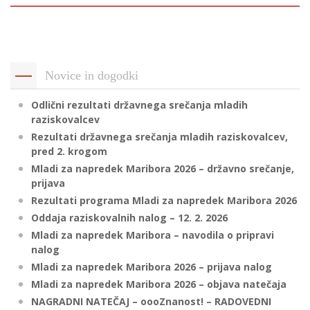
p
K
f
I
P
P
Novice in dogodki
–
p
Odlični rezultati državnega srečanja mladih
raziskovalcev
M
Rezultati državnega srečanja mladih raziskovalcev,
c
pred 2. krogom
Mladi za napredek Maribora 2026 – državno srečanje,
prijava
Rezultati programa Mladi za napredek Maribora 2026
s
Oddaja raziskovalnih nalog – 12. 2. 2026
O
Mladi za napredek Maribora – navodila o pripravi
nalog
P
Mladi za napredek Maribora 2026 – prijava nalog
s
Mladi za napredek Maribora 2026 – objava natečaja
p
NAGRADNI NATEČAJ – oooZnanost! – RADOVEDNI
–