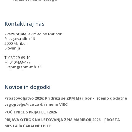
Kontaktiraj nas
Zveza prijateljev mladine Maribor
Razlagova ulica 16
2000 Maribor
Slovenija
T: 02/229-69-10
M: 040/433-477
E:
zpm@zpm-mb.si
Novice in dogodki
Prostovoljstvo 2026: Pridruži se ZPM Maribor – iščemo dodatne
vzgojitelje/-ice za 6. izmeno VIRC
POČITNICE S PRIJATELJI 2026
PRIJAVA OTROK NA LETOVANJA ZPM MARIBOR 2026 – PROSTA
MESTA in ČAKALNE LISTE