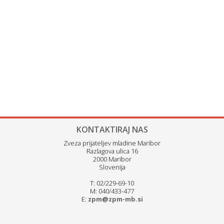
KONTAKTIRAJ NAS
Zveza prijateljev mladine Maribor
Razlagova ulica 16
2000 Maribor
Slovenija
T: 02/229-69-10
M: 040/433-477
E:
zpm@zpm-mb.si