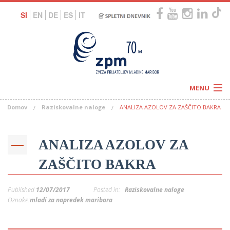
SI
EN
DE
ES
IT
MENU
Domov
Raziskovalne naloge
ANALIZA AZOLOV ZA ZAŠČITO BAKRA
Novice
Koledar
Programi
Naši centri
Letovanja
ANALIZA AZOLOV ZA
Humanitarnost
c
Galerije
ZAŠČITO BAKRA
O nas
Podprite nas
–
Prosta delovna mesta
Published
12/07/2017
Posted in:
Raziskovalne naloge
Kolesarimo za otroške sanje
G
Oznake:
mladi za napredek maribora
–
–
V
–