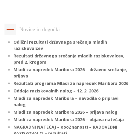
p
K
f
I
P
P
Novice in dogodki
–
p
Odlični rezultati državnega srečanja mladih
raziskovalcev
Rezultati državnega srečanja mladih raziskovalcev,
M
pred 2. krogom
c
Mladi za napredek Maribora 2026 – državno srečanje,
prijava
Rezultati programa Mladi za napredek Maribora 2026
s
Oddaja raziskovalnih nalog – 12. 2. 2026
O
Mladi za napredek Maribora – navodila o pripravi
nalog
P
Mladi za napredek Maribora 2026 – prijava nalog
s
Mladi za napredek Maribora 2026 – objava natečaja
p
NAGRADNI NATEČAJ – oooZnanost! – RADOVEDNI
–
RAZISKOVALCI – rezultati