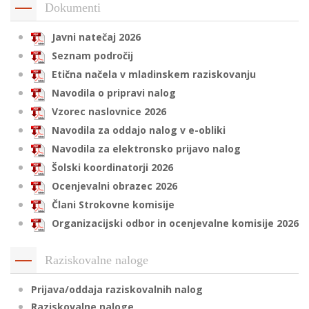
Dokumenti
Javni natečaj 2026
i
Seznam področij
Etična načela v mladinskem raziskovanju
U
Navodila o pripravi nalog
d
Vzorec naslovnice 2026
Navodila za oddajo nalog v e-obliki
Navodila za elektronsko prijavo nalog
–
Šolski koordinatorji 2026
Ocenjevalni obrazec 2026
v
l
Člani Strokovne komisije
Organizacijski odbor in ocenjevalne komisije 2026
l
Raziskovalne naloge
Prijava/oddaja raziskovalnih nalog
Raziskovalne naloge