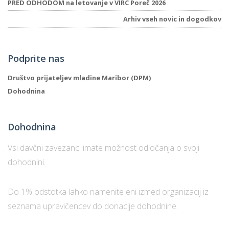
PRED ODHODOM na letovanje v VIRC Poreč 2026
Arhiv vseh novic in dogodkov
Podprite nas
Društvo prijateljev mladine Maribor (DPM)
Dohodnina
Dohodnina
Vsi davčni zavezanci imate možnost odločanja o svoji
dohodnini.
Do 1% odstotka lahko namenite eni izmed organizacij iz
seznama upravičencev do donacije dohodnine.