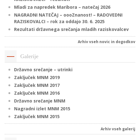
Mladi za napredek Maribora – natečaj 2026
NAGRADNI NATEČAJ – oooZnanost! – RADOVEDNI
RAZISKOVALCI – rok za oddajo 30. 6. 2025
P
Rezultati državnega srečanja mladih raziskovalcev
/
P
Arhiv vseh novic in dogodkov
o
Galerije
Državno srečanje – utrinki
Zaključek MNM 2019
P
Zaključek MNM 2017
R
Zaključek MNM 2016
Državno srečanje MNM
s
Nagradni izlet MNM 2015
p
Zaključek MNM 2015
Arhiv vseh galerij
–
t