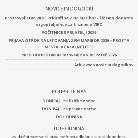
NOVICE IN DOGODKI
Prostovoljstvo 2026: Pridruži se ZPM Maribor – iščemo dodatne
vzgojitelje/-ice za 6. izmeno VIRC
POČITNICE S PRIJATELJI 2026
PRIJAVA OTROK NA LETOVANJA ZPM MARIBOR 2026 – PROSTA
MESTA in ČAKALNE LISTE
PRED ODHODOM na letovanje v VIRC Poreč 2026
Arhiv vseh novic in dogodkov
PODPRITE NAS
DONIRAJ - za fizične osebe
DONIRAJ – za pravne osebe
DOHODNINA
DOHODNINA
Vsi davčni zavezanci imate možnost odločanja o svoji dohodnini.