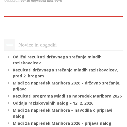
Oznake:
mladi za napredek maribora
p
K
f
I
P
P
–
p
Novice in dogodki
M
Odlični rezultati državnega srečanja mladih
c
raziskovalcev
Rezultati državnega srečanja mladih raziskovalcev,
pred 2. krogom
s
Mladi za napredek Maribora 2026 – državno srečanje,
prijava
O
Rezultati programa Mladi za napredek Maribora 2026
Oddaja raziskovalnih nalog – 12. 2. 2026
P
Mladi za napredek Maribora – navodila o pripravi
s
nalog
p
Mladi za napredek Maribora 2026 – prijava nalog
–