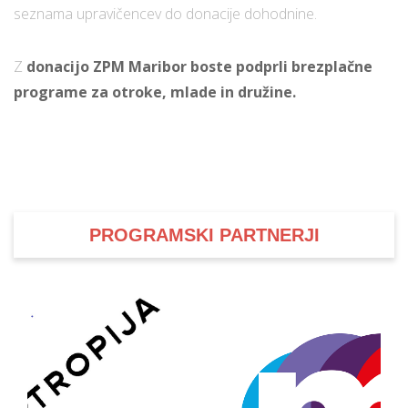
seznama upravičencev do donacije dohodnine.
Z
donacijo ZPM Maribor boste podprli brezplačne
programe za otroke, mlade in družine.
PROGRAMSKI PARTNERJI