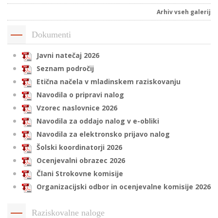
Arhiv vseh galerij
Dokumenti
i
Javni natečaj 2026
U
Seznam področij
d
Etična načela v mladinskem raziskovanju
Navodila o pripravi nalog
–
Vzorec naslovnice 2026
Navodila za oddajo nalog v e-obliki
v
Navodila za elektronsko prijavo nalog
l
Šolski koordinatorji 2026
Ocenjevalni obrazec 2026
Člani Strokovne komisije
l
Organizacijski odbor in ocenjevalne komisije 2026
Raziskovalne naloge