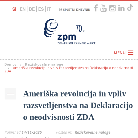
SI
EN
DE
ES
IT
MENU
Domov
Raziskovalne naloge
Novice
Ameriška revolucija in vpliv razsvetljenstva na Deklaracijo o neodvisnosti
Koledar
ZDA
Programi
Naši centri
Letovanja
Humanitarnost
Ameriška revolucija in vpliv
c
Galerije
O nas
razsvetljenstva na Deklaracijo
Podprite nas
–
Prosta delovna mesta
Kolesarimo za otroške sanje
o neodvisnosti ZDA
G
–
Published
14/11/2025
Posted in:
Raziskovalne naloge
–
V
–