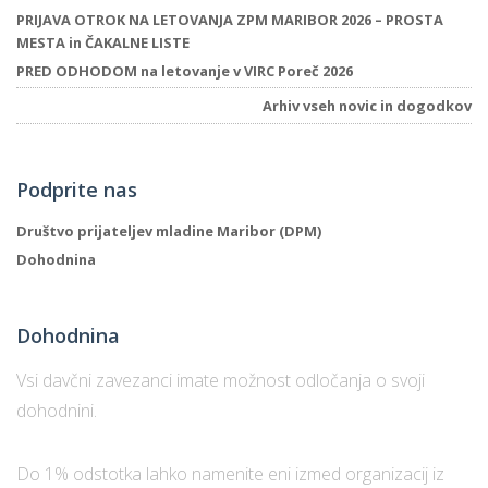
PRIJAVA OTROK NA LETOVANJA ZPM MARIBOR 2026 – PROSTA
MESTA in ČAKALNE LISTE
PRED ODHODOM na letovanje v VIRC Poreč 2026
Arhiv vseh novic in dogodkov
Podprite nas
Društvo prijateljev mladine Maribor (DPM)
Dohodnina
Dohodnina
Vsi davčni zavezanci imate možnost odločanja o svoji
dohodnini.
Do 1% odstotka lahko namenite eni izmed organizacij iz