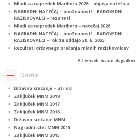
Mladi za napredek Maribora 2026 – objava natečaja
NAGRADNI NATEČAJ – oooZnanost! – RADOVEDNI
RAZISKOVALCI – rezultati
P
Mladi za napredek Maribora – natečaj 2026
/
NAGRADNI NATEČAJ – oooZnanost! – RADOVEDNI
P
RAZISKOVALCI – rok za oddajo 30. 6. 2025
Rezultati državnega srečanja mladih raziskovalcev
o
Arhiv vseh novic in dogodkov
Galerije
P
Državno srečanje – utrinki
R
Zaključek MNM 2019
Zaključek MNM 2017
s
Zaključek MNM 2016
p
Državno srečanje MNM
Nagradni izlet MNM 2015
–
Zaključek MNM 2015
t