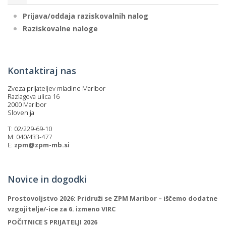
Prijava/oddaja raziskovalnih nalog
Raziskovalne naloge
Kontaktiraj nas
Zveza prijateljev mladine Maribor
Razlagova ulica 16
2000 Maribor
Slovenija
T: 02/229-69-10
M: 040/433-477
E:
zpm@zpm-mb.si
Novice in dogodki
Prostovoljstvo 2026: Pridruži se ZPM Maribor – iščemo dodatne
vzgojitelje/-ice za 6. izmeno VIRC
POČITNICE S PRIJATELJI 2026