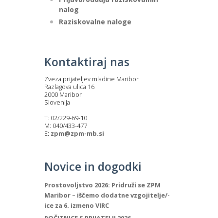
nalog
Raziskovalne naloge
Kontaktiraj nas
Zveza prijateljev mladine Maribor
Razlagova ulica 16
2000 Maribor
Slovenija
T: 02/229-69-10
M: 040/433-477
E:
zpm@zpm-mb.si
Novice in dogodki
Prostovoljstvo 2026: Pridruži se ZPM
Maribor – iščemo dodatne vzgojitelje/-
ice za 6. izmeno VIRC