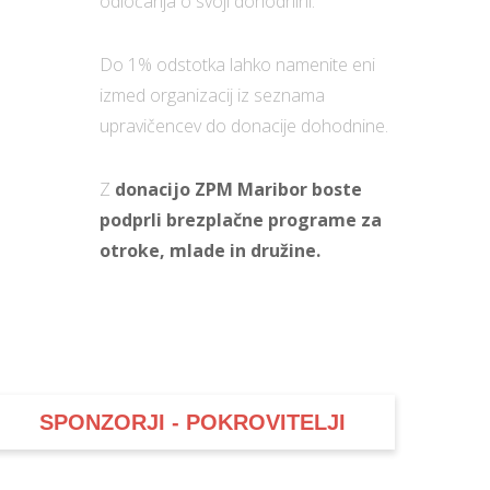
odločanja o svoji dohodnini.
Do 1% odstotka lahko namenite eni
izmed organizacij iz seznama
upravičencev do donacije dohodnine.
Z
donacijo ZPM Maribor boste
podprli brezplačne programe za
otroke, mlade in družine.
SPONZORJI - POKROVITELJI