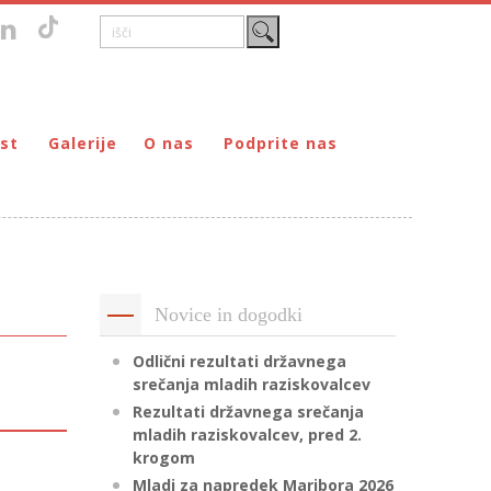
st
Galerije
O nas
Podprite nas
Zgodovina
DONIRAJ – za fizične osebe
štvo prijateljev mladine Maribor
Poslanstvo
DONIRAJ – za pravne osebe
ljev mladine Maribor
Organi
PODARI DOHODNINO
Kontakti
Društva
Novice in dogodki
Prostovoljci
Partnerji
Odlični rezultati državnega
srečanja mladih raziskovalcev
Transparentnost delovanja
Rezultati državnega srečanja
mladih raziskovalcev, pred 2.
krogom
Mladi za napredek Maribora 2026