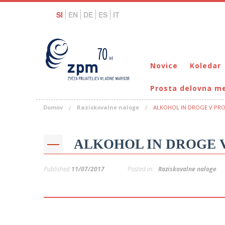
SI
EN
DE
ES
IT
Novice
Koledar
Prosta delovna m
Domov
Raziskovalne naloge
ALKOHOL IN DROGE V PRO
ALKOHOL IN DROGE 
Published
11/07/2017
Posted in:
Raziskovalne naloge