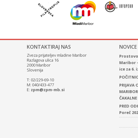
KONTAKTIRAJ NAS
NOVICE
Zveza prijateljev mladine Maribor
Prostovol
Razlagova ulica 16
Maribor 
2000 Maribor
ice za 6.
Slovenija
POČITNICE
T: 02/229-69-10
M: 040/433-477
PRIJAVA
E:
zpm@zpm-mb.si
MARIBOR 
ČAKALNE 
PRED ODH
Poreč 20