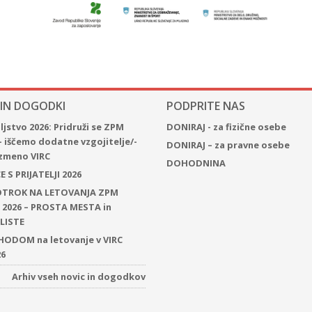
 IN DOGODKI
PODPRITE NAS
jstvo 2026: Pridruži se ZPM
DONIRAJ - za fizične osebe
– iščemo dodatne vzgojitelje/-
DONIRAJ – za pravne osebe
 izmeno VIRC
DOHODNINA
 S PRIJATELJI 2026
 OTROK NA LETOVANJA ZPM
2026 – PROSTA MESTA in
LISTE
ODOM na letovanje v VIRC
26
Arhiv vseh novic in dogodkov