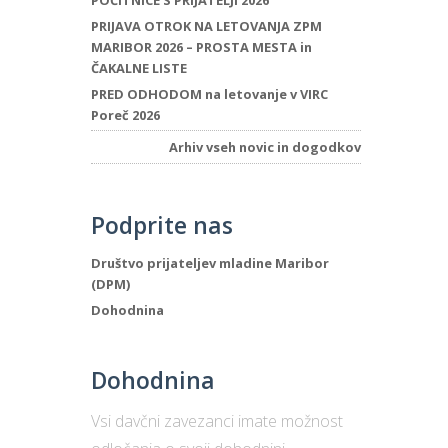
POČITNICE S PRIJATELJI 2026
PRIJAVA OTROK NA LETOVANJA ZPM
MARIBOR 2026 – PROSTA MESTA in
ČAKALNE LISTE
PRED ODHODOM na letovanje v VIRC
Poreč 2026
Arhiv vseh novic in dogodkov
Podprite nas
Društvo prijateljev mladine Maribor
(DPM)
Dohodnina
Dohodnina
Vsi davčni zavezanci imate možnost