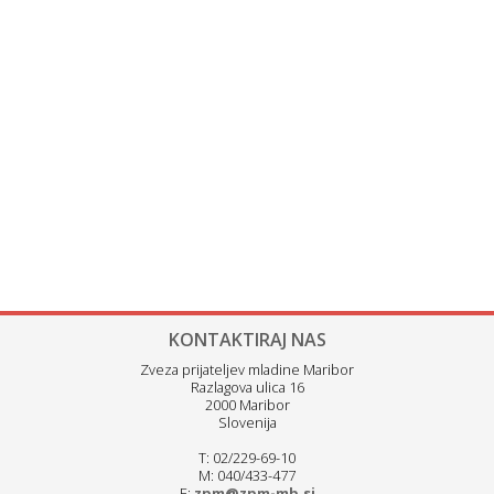
KONTAKTIRAJ NAS
Zveza prijateljev mladine Maribor
Razlagova ulica 16
2000 Maribor
Slovenija
T: 02/229-69-10
M: 040/433-477
E:
zpm@zpm-mb.si