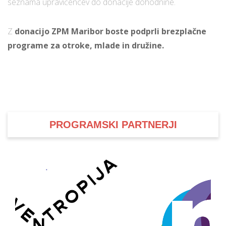
seznama upravičencev do donacije dohodnine.
Z
donacijo ZPM Maribor boste podprli brezplačne
programe za otroke, mlade in družine.
PROGRAMSKI PARTNERJI