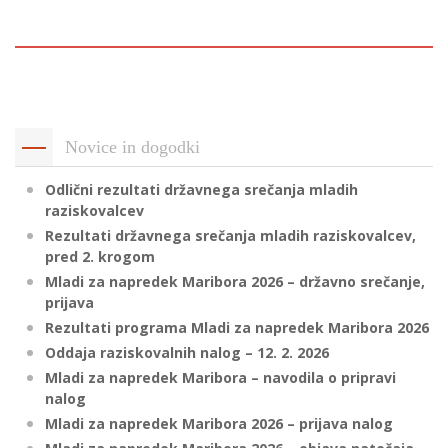
p
K
f
I
P
P
–
p
Novice in dogodki
Odlični rezultati državnega srečanja mladih
M
raziskovalcev
c
Rezultati državnega srečanja mladih raziskovalcev,
pred 2. krogom
Mladi za napredek Maribora 2026 – državno srečanje,
s
prijava
O
Rezultati programa Mladi za napredek Maribora 2026
Oddaja raziskovalnih nalog – 12. 2. 2026
P
Mladi za napredek Maribora – navodila o pripravi
s
nalog
p
Mladi za napredek Maribora 2026 – prijava nalog
–