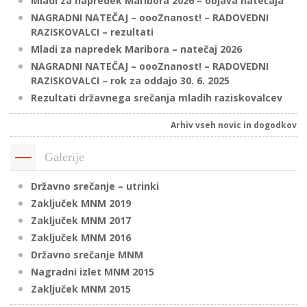
Mladi za napredek Maribora 2026 – objava natečaja
NAGRADNI NATEČAJ – oooZnanost! – RADOVEDNI
RAZISKOVALCI – rezultati
P
Mladi za napredek Maribora – natečaj 2026
/
NAGRADNI NATEČAJ – oooZnanost! – RADOVEDNI
RAZISKOVALCI – rok za oddajo 30. 6. 2025
P
Rezultati državnega srečanja mladih raziskovalcev
o
Arhiv vseh novic in dogodkov
Galerije
P
Državno srečanje – utrinki
R
Zaključek MNM 2019
Zaključek MNM 2017
s
Zaključek MNM 2016
p
Državno srečanje MNM
Nagradni izlet MNM 2015
–
Zaključek MNM 2015
t