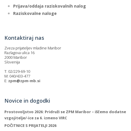
Prijava/oddaja raziskovalnih nalog
Raziskovalne naloge
Kontaktiraj nas
Zveza prijateljev mladine Maribor
Razlagova ulica 16
2000 Maribor
Slovenija
T: 02/229-69-10
M: 040/433-477
E:
zpm@zpm-mb.si
Novice in dogodki
Prostovoljstvo 2026: Pridruži se ZPM Maribor – iščemo dodatne
vzgojitelje/-ice za 6. izmeno VIRC
POČITNICE S PRIJATELJI 2026