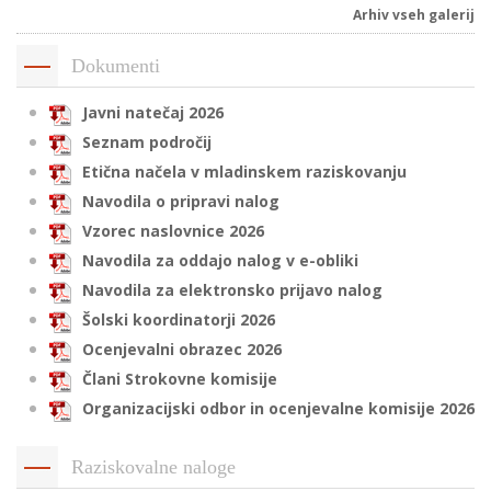
Arhiv vseh galerij
Dokumenti
i
Javni natečaj 2026
U
Seznam področij
d
Etična načela v mladinskem raziskovanju
Navodila o pripravi nalog
Vzorec naslovnice 2026
–
Navodila za oddajo nalog v e-obliki
Navodila za elektronsko prijavo nalog
v
Šolski koordinatorji 2026
l
Ocenjevalni obrazec 2026
Člani Strokovne komisije
l
Organizacijski odbor in ocenjevalne komisije 2026
Raziskovalne naloge