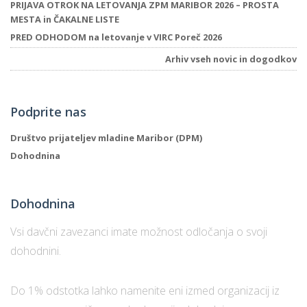
PRIJAVA OTROK NA LETOVANJA ZPM MARIBOR 2026 – PROSTA
MESTA in ČAKALNE LISTE
PRED ODHODOM na letovanje v VIRC Poreč 2026
Arhiv vseh novic in dogodkov
Podprite nas
Društvo prijateljev mladine Maribor (DPM)
Dohodnina
Dohodnina
Vsi davčni zavezanci imate možnost odločanja o svoji
dohodnini.
Do 1% odstotka lahko namenite eni izmed organizacij iz