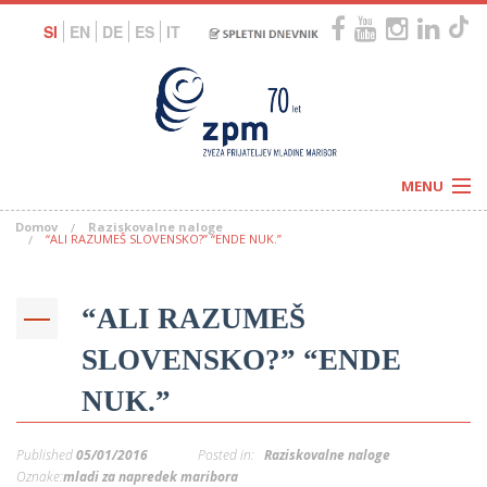
SI
EN
DE
ES
IT
MENU
Domov
Raziskovalne naloge
Novice
“ALI RAZUMEŠ SLOVENSKO?” “ENDE NUK.”
Koledar
Programi
Naši centri
Letovanja
“ALI RAZUMEŠ
Humanitarnost
c
Galerije
O nas
SLOVENSKO?” “ENDE
Podprite nas
–
Prosta delovna mesta
NUK.”
Kolesarimo za otroške sanje
G
–
Published
05/01/2016
Posted in:
Raziskovalne naloge
–
Oznake:
mladi za napredek maribora
V
–