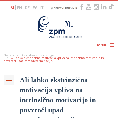
SI
EN
DE
ES
IT
MENU
Domov
Raziskovalne naloge
Novice
Ali lahko ekstrinzična motivacija vpliva na intrinzično motivacijo in
Koledar
povzroči upad samodeterminacije?
Programi
Naši centri
Letovanja
Humanitarnost
Ali lahko ekstrinzična
c
Galerije
O nas
motivacija vpliva na
Podprite nas
–
Prosta delovna mesta
Kolesarimo za otroške sanje
intrinzično motivacijo in
G
povzroči upad
–
–
V
–