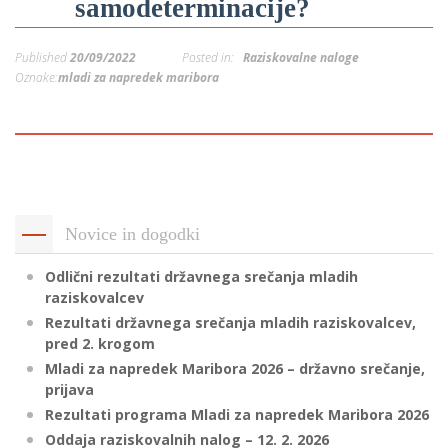
samodeterminacije?
p
K
f
I
Published
20/09/2022
Posted in:
Raziskovalne naloge
P
Oznake:
mladi za napredek maribora
P
–
p
M
c
Novice in dogodki
Odlični rezultati državnega srečanja mladih
s
raziskovalcev
O
Rezultati državnega srečanja mladih raziskovalcev,
pred 2. krogom
P
Mladi za napredek Maribora 2026 – državno srečanje,
prijava
s
Rezultati programa Mladi za napredek Maribora 2026
p
Oddaja raziskovalnih nalog – 12. 2. 2026
–