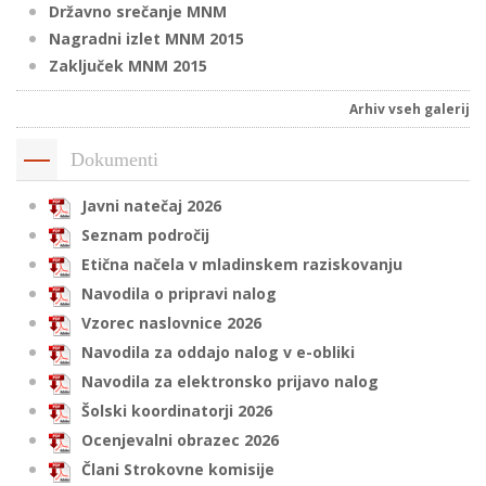
Državno srečanje MNM
Nagradni izlet MNM 2015
Zaključek MNM 2015
i
Arhiv vseh galerij
U
d
Dokumenti
Javni natečaj 2026
Seznam področij
–
Etična načela v mladinskem raziskovanju
Navodila o pripravi nalog
v
l
Vzorec naslovnice 2026
Navodila za oddajo nalog v e-obliki
Navodila za elektronsko prijavo nalog
l
Šolski koordinatorji 2026
Ocenjevalni obrazec 2026
Člani Strokovne komisije