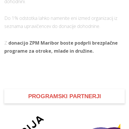
dohodnini.
Do 1% odstotka lahko namenite eni izmed organizacij iz
seznama upravičencev do donacije dohodnine.
Z
donacijo ZPM Maribor boste podprli brezplačne
programe za otroke, mlade in družine.
PROGRAMSKI PARTNERJI