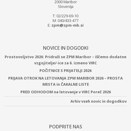
2000 Maribor
Slovenija
T: 02/229-69-10
M: 040/433-477
E:
zpm@zpm-mb.si
NOVICE IN DOGODKI
Prostovoljstvo 2026: Pridruži se ZPM Maribor – iščemo dodatne
vzgojitelje/-ice za 6. izmeno VIRC
POČITNICE S PRIJATELJI 2026
PRIJAVA OTROK NA LETOVANJA ZPM MARIBOR 2026 – PROSTA
MESTA in ČAKALNE LISTE
PRED ODHODOM na letovanje v VIRC Poreč 2026
Arhiv vseh novic in dogodkov
PODPRITE NAS