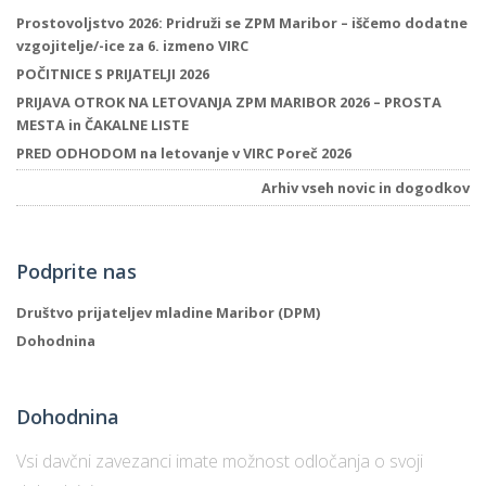
Prostovoljstvo 2026: Pridruži se ZPM Maribor – iščemo dodatne
vzgojitelje/-ice za 6. izmeno VIRC
POČITNICE S PRIJATELJI 2026
PRIJAVA OTROK NA LETOVANJA ZPM MARIBOR 2026 – PROSTA
MESTA in ČAKALNE LISTE
PRED ODHODOM na letovanje v VIRC Poreč 2026
Arhiv vseh novic in dogodkov
Podprite nas
Društvo prijateljev mladine Maribor (DPM)
Dohodnina
Dohodnina
Vsi davčni zavezanci imate možnost odločanja o svoji