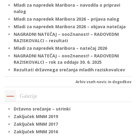
Mladi za napredek Maribora – navodila o pripravi
nalog
Mladi za napredek Maribora 2026 – prijava nalog
P
Mladi za napredek Maribora 2026 – objava natečaja
/
NAGRADNI NATEČAJ – oooZnanost! – RADOVEDNI
P
RAZISKOVALCI – rezultati
Mladi za napredek Maribora – natečaj 2026
o
NAGRADNI NATEČAJ – oooZnanost! – RADOVEDNI
RAZISKOVALCI – rok za oddajo 30. 6. 2025
Rezultati državnega srečanja mladih raziskovalcev
P
Arhiv vseh novic in dogodkov
R
Galerije
s
Državno srečanje – utrinki
p
Zaključek MNM 2019
Zaključek MNM 2017
–
Zaključek MNM 2016
t