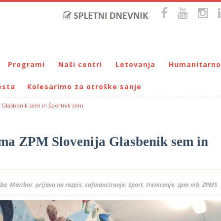
Programi
Naši centri
Letovanja
Humanitarno
esta
Kolesarimo za otroške sanje
Bralna značka
DUM Maribor
Letovanje – VIRC Poreč
Pomežik soncu
Eko programi
VIRC Poreč
Letovanje – DMZ na Pohorju
Dohodnina – Dru
Cunjami – izmenjevalnica oblačil
 Glasbenik sem in Športnik sem
Galerija male Velike umetnosti
DMZ na Pohorju
Društvo prijate
Info-DUM
Mladi za napredek Maribora
ama ZPM Slovenija Glasbenik sem in
Mladinski center DUM
Omogočimo sanje
Otroški parlament
sba
,
Maribor
,
prijava na razpis
,
sofinanciranje
,
šport
,
treniranje
,
zpm mb
,
ZPMS
Počitnice s prijatelji – DUM Maribor
Prireditve / Pust, Teden otroka, dedek Mraz …
Prostovoljstvo