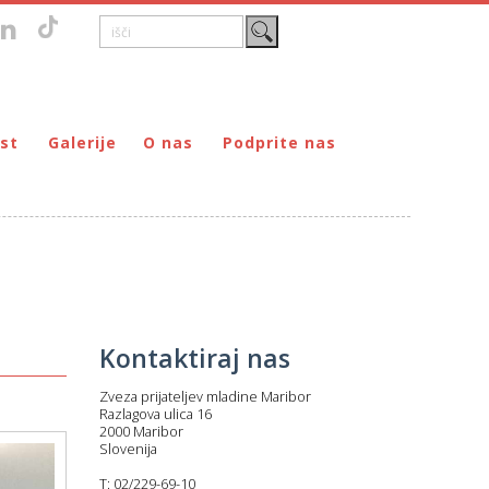
st
Galerije
O nas
Podprite nas
Zgodovina
DONIRAJ – za fizične osebe
štvo prijateljev mladine Maribor
Poslanstvo
DONIRAJ – za pravne osebe
ljev mladine Maribor
Organi
PODARI DOHODNINO
Kontakti
Društva
Prostovoljci
Kontaktiraj nas
Partnerji
Transparentnost delovanja
Zveza prijateljev mladine Maribor
Razlagova ulica 16
2000 Maribor
Slovenija
T: 02/229-69-10