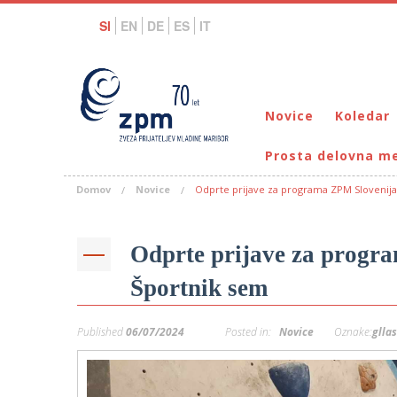
SI
EN
DE
ES
IT
Novice
Koledar
Prosta delovna m
Domov
Novice
Odprte prijave za programa ZPM Slovenija
Odprte prijave za progr
Športnik sem
Published
06/07/2024
Posted in:
Novice
Oznake:
glla