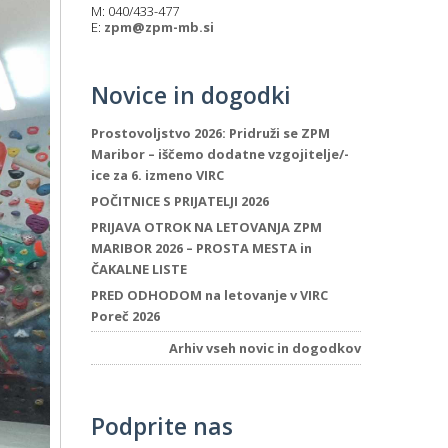
M: 040/433-477
E:
zpm@zpm-mb.si
Novice in dogodki
Prostovoljstvo 2026: Pridruži se ZPM
Maribor – iščemo dodatne vzgojitelje/-
ice za 6. izmeno VIRC
POČITNICE S PRIJATELJI 2026
PRIJAVA OTROK NA LETOVANJA ZPM
MARIBOR 2026 – PROSTA MESTA in
ČAKALNE LISTE
PRED ODHODOM na letovanje v VIRC
Poreč 2026
Arhiv vseh novic in dogodkov
Podprite nas