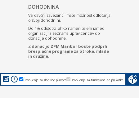
DOHODNINA
Vsi davčni zavezanci imate možnost odločanja
o svoji dohodnini.
Do 1% odstotka lahko namenite eni izmed
organizacij iz seznama upravičencev do
donacije dohodnine.
Z
donacijo ZPM Maribor boste podprli
brezplačne programe za otroke, mlade
in družine.
i
Dovoljenje za sledilne piškote
Dovoljenje za funkcionalne piškotke