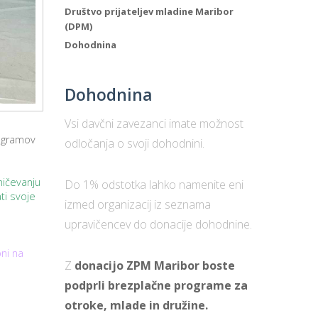
Društvo prijateljev mladine Maribor
(DPM)
Dohodnina
Dohodnina
Vsi davčni zavezanci imate možnost
rogramov
odločanja o svoji dohodnini.
ničevanju
Do 1% odstotka lahko namenite eni
ti svoje
izmed organizacij iz seznama
upravičencev do donacije dohodnine.
ni na
Z
donacijo ZPM Maribor boste
podprli brezplačne programe za
otroke, mlade in družine.