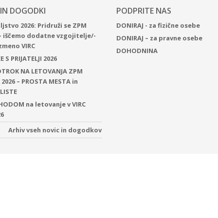
 IN DOGODKI
PODPRITE NAS
jstvo 2026: Pridruži se ZPM
DONIRAJ - za fizične osebe
– iščemo dodatne vzgojitelje/-
DONIRAJ – za pravne osebe
 izmeno VIRC
DOHODNINA
 S PRIJATELJI 2026
 OTROK NA LETOVANJA ZPM
2026 – PROSTA MESTA in
LISTE
ODOM na letovanje v VIRC
26
Arhiv vseh novic in dogodkov