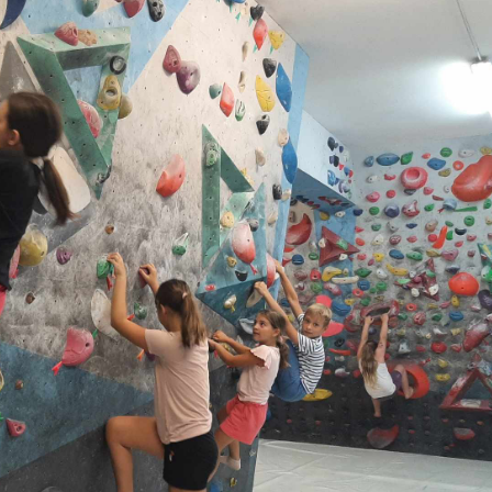
Rojstni dan s prijatelji
TOM – telefon za otroke in mladostnike
Ustvarjalne delavnice
Soba pobega – Prepih v labirintu
Povezani za ljudi