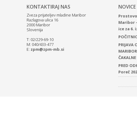
KONTAKTIRAJ NAS
NOVICE
Zveza prijateljev mladine Maribor
Prostovol
Razlagova ulica 16
Maribor 
2000 Maribor
ice za 6.
Slovenija
POČITNICE
T: 02/229-69-10
M: 040/433-477
PRIJAVA
E:
zpm@zpm-mb.si
MARIBOR 
ČAKALNE 
PRED ODH
Poreč 20