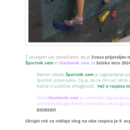
Z veseljem vas obveščamo, da je
Zveza prijateljev 
Športnik sem
in
Glasbenik sem
za
šolsko leto 202
Namen sklada
Športnik sem
je zagotavljanje p
športnih potencialov. Cilj je, da se čim več otrok
fizične in psihične zmogljivosti.
Več o razpisu i
Sklad
Glasbenik sem
je namenjen zagotavljanju
uresničevanju glasbenih potencialov (obisk glasb
povezavi
.
Skrajni rok za oddajo vlog na oba razpisa je 9. av