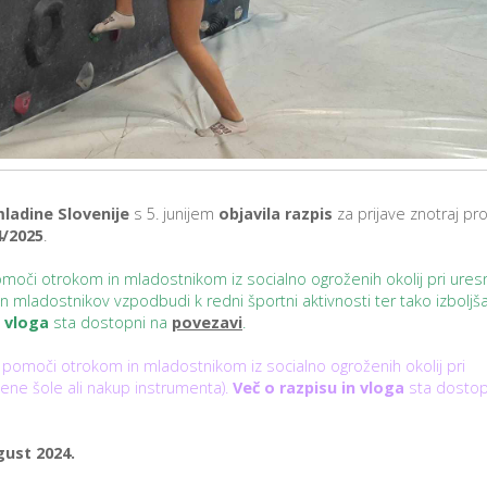
mladine Slovenije
s 5. junijem
objavila razpis
za prijave znotraj p
4/2025
.
omoči otrokom in mladostnikom iz socialno ogroženih okolij pri ures
 in mladostnikov vzpodbudi k redni športni aktivnosti ter tako izboljša
n vloga
sta dostopni na
povezavi
.
 pomoči otrokom in mladostnikom iz socialno ogroženih okolij pri
ene šole ali nakup instrumenta).
Več o razpisu in vloga
sta dostop
gust 2024.