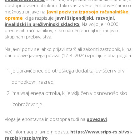
dostopno vsem otrokom. Tako vas z veseljem obveščamo o
možnosti prijave na
Javni poziv za izposojo računalniške
opreme
, ki ga razpisuje
Javni štipendijski, razvojni,
invalidski in preživninski sklad RS
. Na voljo je 10.000
prenosnih računalnikov, ki so namenjeni najbolj ranljivim
skupinam prebivalstva.
Na javni poziv se lahko prijavi starš ali zakoniti zastopnik, ki na
dan objave javnega poziva (12. 4. 2024) izpolnjuje oba pogoja:
je upravičenec do otroškega dodatka, uvrščen v prvi
dohodkovni razred;
ima vsaj enega otroka, ki je vključen v osnovnošolsko
izobraževanje.
Vloga je enostavna in dostopna tudi na
povezavi
.
Več informacij o javnem pozivu:
https://www.srips-rs.si/vsi-
razpisi/razpis/miro