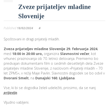
Zveze prijateljev mladine
Slovenije
Published
18/02/2024
#
Spoštovani in dragi prijatelji mladih.
Zveza prijateljev mladine Slovenije
29. februarja 2024
,
med
18:00 in 20:00 uro,
organizira
Slavnostni večer
, kot
vrhunec praznovanja ob 70. letnici delovanja. Premierno bo
predvajan dokumentarni film o sedmih desetletjih dela Zveze
prijateljev mladine Slovenije, z naslovom »Prijatelji mladih – 70
let ZPMS«, v režiji Maje Pavlin. Slavnostni dogodek se bo odvil v
Dvorani Smelt
, na
Dunajski 160
,
Ljubljana
.
Vse, ki bi se dogodka želeli udeležiti, prosimo, da se nanj
prijavijo
.
Vljudno vabljeni.