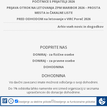
POČITNICE S PRIJATELJI 2026
PRIJAVA OTROK NA LETOVANJA ZPM MARIBOR 2026 – PROSTA
MESTA in ČAKALNE LISTE
PRED ODHODOM na letovanje v VIRC Poreč 2026
Arhiv vseh novic in dogodkov
PODPRITE NAS
DONIRAJ - za fizične osebe
DONIRAJ – za pravne osebe
DOHODNINA
DOHODNINA
Vsi davčni zavezanci imate možnost odločanja o svoji dohodnini.
Do 1% odstotka lahko namenite eni izmed organizacij iz seznama
upravičencev do donacije dohodnine.
Z
donacijo ZPM Maribor boste podprli brezplačne programe
i
Dovoljenje za sledilne piškote
Dovoljenje za funkcionalne piškotke
za otroke, mlade in družine.