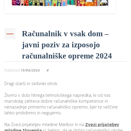
Računalnik v vsak dom –
javni poziv za izposojo
računalniške opreme 2024
Published
19/04/2024
#
Dragi starši in skrbniki otrok.
Živimo v dobi hitrega tehnološkega napredka, ki od nas
marsikdaj zahteva dobre računalniške kompetence in
nenazadnje primerno računalniško opremo, kjer te veščine
lahko pridobimo in negujemo.
Na Zvezi prijateljev mladine Maribor in na
Zvezi prijateljev
mladine Slovenija
si želimo, da je dobro računalniško okolje