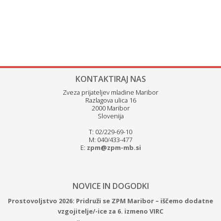
KONTAKTIRAJ NAS
Zveza prijateljev mladine Maribor
Razlagova ulica 16
2000 Maribor
Slovenija
T: 02/229-69-10
M: 040/433-477
E:
zpm@zpm-mb.si
NOVICE IN DOGODKI
Prostovoljstvo 2026: Pridruži se ZPM Maribor – iščemo dodatne
vzgojitelje/-ice za 6. izmeno VIRC