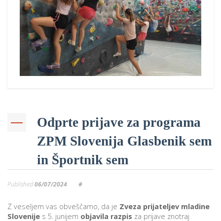
p
K
f
I
P
P
–
p
M
c
Odprte prijave za programa
ZPM Slovenija Glasbenik sem
s
O
in Športnik sem
P
Published
06/07/2024
#
s
p
Z veseljem vas obveščamo, da je
Zveza prijateljev mladine
Slovenije
s 5. junijem
objavila razpis
za prijave znotraj
–