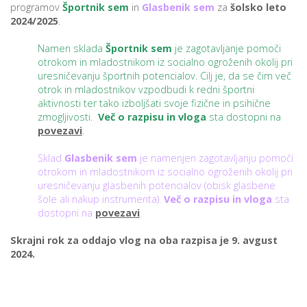
programov
Športnik sem
in
Glasbenik sem
za
šolsko leto
2024/2025
.
P
Namen sklada
Športnik sem
je zagotavljanje pomoči
otrokom in mladostnikom iz socialno ogroženih okolij pri
/
uresničevanju športnih potencialov. Cilj je, da se čim več
P
otrok in mladostnikov vzpodbudi k redni športni
aktivnosti ter tako izboljšati svoje fizične in psihične
o
zmogljivosti.
Več o razpisu in vloga
sta dostopni na
povezavi
.
Sklad
Glasbenik sem
je namenjen zagotavljanju pomoči
otrokom in mladostnikom iz socialno ogroženih okolij pri
P
uresničevanju glasbenih potencialov (obisk glasbene
šole ali nakup instrumenta).
Več o razpisu in vloga
sta
R
dostopni na
povezavi
.
s
Skrajni rok za oddajo vlog na oba razpisa je 9. avgust
p
2024.
–
t