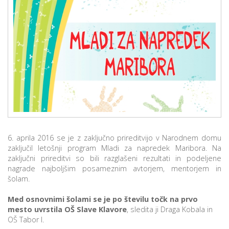
p
K
f
I
P
P
–
p
M
c
6. aprila 2016 se je z zaključno prireditvijo v Narodnem domu
zaključil letošnji program Mladi za napredek Maribora. Na
s
zaključni prireditvi so bili razglašeni rezultati in podeljene
O
nagrade najboljšim posameznim avtorjem, mentorjem in
šolam.
P
Med osnovnimi šolami se je po številu točk na prvo
s
mesto uvrstila OŠ Slave Klavore
, sledita ji Draga Kobala in
p
OŠ Tabor I.
–