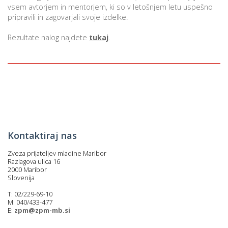
vsem avtorjem in mentorjem, ki so v letošnjem letu uspešno
pripravili in zagovarjali svoje izdelke.
i
Rezultate nalog najdete
tukaj
.
U
d
–
Kontaktiraj nas
v
l
Zveza prijateljev mladine Maribor
Razlagova ulica 16
2000 Maribor
Slovenija
l
T: 02/229-69-10
M: 040/433-477
E:
zpm@zpm-mb.si