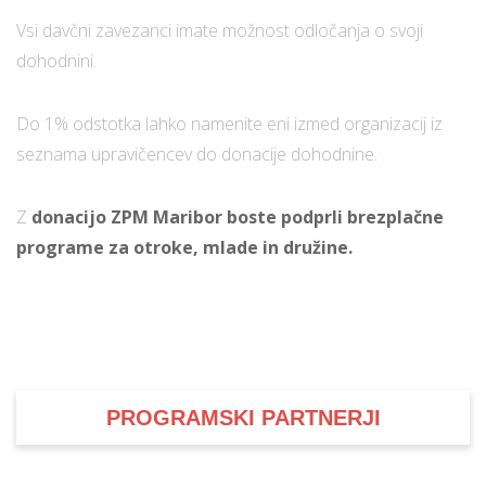
Vsi davčni zavezanci imate možnost odločanja o svoji
dohodnini.
Do 1% odstotka lahko namenite eni izmed organizacij iz
seznama upravičencev do donacije dohodnine.
Z
donacijo ZPM Maribor boste podprli brezplačne
programe za otroke, mlade in družine.
PROGRAMSKI PARTNERJI