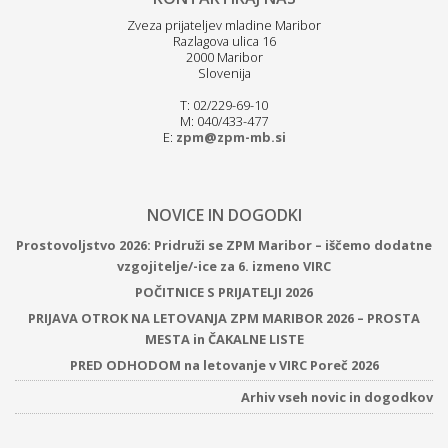
Zveza prijateljev mladine Maribor
Razlagova ulica 16
2000 Maribor
Slovenija
T: 02/229-69-10
M: 040/433-477
E:
zpm@zpm-mb.si
NOVICE IN DOGODKI
Prostovoljstvo 2026: Pridruži se ZPM Maribor – iščemo dodatne
vzgojitelje/-ice za 6. izmeno VIRC
POČITNICE S PRIJATELJI 2026
PRIJAVA OTROK NA LETOVANJA ZPM MARIBOR 2026 – PROSTA
MESTA in ČAKALNE LISTE
PRED ODHODOM na letovanje v VIRC Poreč 2026
Arhiv vseh novic in dogodkov