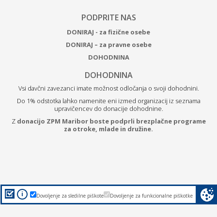
PODPRITE NAS
DONIRAJ - za fizične osebe
DONIRAJ – za pravne osebe
DOHODNINA
DOHODNINA
Vsi davčni zavezanci imate možnost odločanja o svoji dohodnini.
Do 1% odstotka lahko namenite eni izmed organizacij iz seznama
upravičencev do donacije dohodnine.
Z
donacijo ZPM Maribor boste podprli brezplačne programe
za otroke, mlade in družine.
i
Dovoljenje za sledilne piškote
Dovoljenje za funkcionalne piškotke