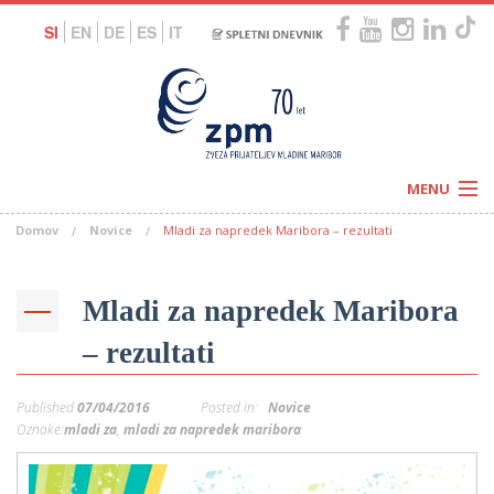
SI
EN
DE
ES
IT
MENU
Domov
Novice
Mladi za napredek Maribora – rezultati
Novice
Koledar
Programi
Naši centri
Letovanja
Mladi za napredek Maribora
Humanitarnost
c
Galerije
– rezultati
O nas
Podprite nas
–
Prosta delovna mesta
Published
07/04/2016
Posted in:
Novice
Kolesarimo za otroške sanje
G
Oznake:
mladi za
,
mladi za napredek maribora
–
–
V
–