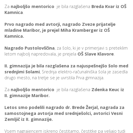
Za
najboljšo mentorico
je bila razglašena
Breda Kvar iz OŠ
Kamnica
.
P
Prvo nagrado med avtorji, nagrado Zveze prijatelje
/
mladine Maribor, je prejel Miha Kramberger iz OŠ
P
Kamnica.
Nagrado Pustolovščina
, za šolo, ki je v primerjavi s preteklim
o
letom najbolj napredovala, je prejela
OŠ Slave Klavore
.
II. gimnazija je bila razglašena za najuspešnejšo šolo med
srednjimi šolami
, Srednja elektro-računalniška šola je zasedla
drugo mesto, na tretje se je uvrstila Prva gimnazija.
P
R
Za
najboljšo mentorico
je bila razglašena
Zdenka Keuc iz
II. gimnazije Maribor.
s
Letos smo podelili nagrado dr. Brede Žerjal, nagrada za
p
samostojnega avtorja med srednješolci, avtorici Vesni
Zemljič iz II. gimnazije.
–
Vsem nagrajencem iskreno čestitamo, čestitke pa veljajo tudi
t