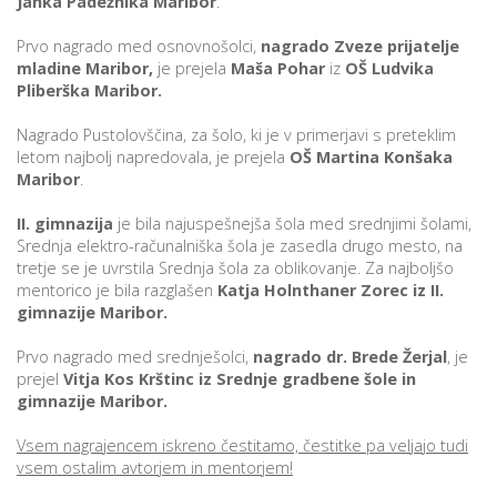
Janka Padežnika Maribor
.
Prvo nagrado med osnovnošolci,
nagrado Zveze prijatelje
mladine Maribor,
je prejela
Maša Pohar
iz
OŠ Ludvika
P
Pliberška Maribor.
/
P
Nagrado Pustolovščina, za šolo, ki je v primerjavi s preteklim
letom najbolj napredovala, je prejela
OŠ Martina Konšaka
Maribor
.
o
II. gimnazija
je bila najuspešnejša šola med srednjimi šolami,
Srednja elektro-računalniška šola je zasedla drugo mesto, na
tretje se je uvrstila Srednja šola za oblikovanje. Za najboljšo
mentorico je bila razglašen
Katja Holnthaner Zorec
iz II.
P
gimnazije Maribor.
R
Prvo nagrado med srednješolci,
nagrado dr. Brede Žerjal
, je
prejel
Vitja Kos Krštinc
iz Srednje gradbene šole in
s
gimnazije Maribor.
p
Vsem nagrajencem iskreno čestitamo, čestitke pa veljajo tudi
–
vsem ostalim avtorjem in mentorjem!
t