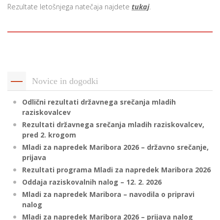
Rezultate letošnjega natečaja najdete
tukaj
.
i
U
d
Novice in dogodki
Odlični rezultati državnega srečanja mladih
–
raziskovalcev
Rezultati državnega srečanja mladih raziskovalcev,
v
pred 2. krogom
l
Mladi za napredek Maribora 2026 – državno srečanje,
prijava
Rezultati programa Mladi za napredek Maribora 2026
Oddaja raziskovalnih nalog – 12. 2. 2026
l
Mladi za napredek Maribora – navodila o pripravi
nalog
Mladi za napredek Maribora 2026 – prijava nalog