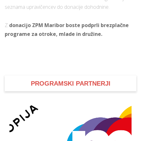
seznama upravičencev do donacije dohodnine.
Z
donacijo ZPM Maribor boste podprli brezplačne
programe za otroke, mlade in družine.
PROGRAMSKI PARTNERJI