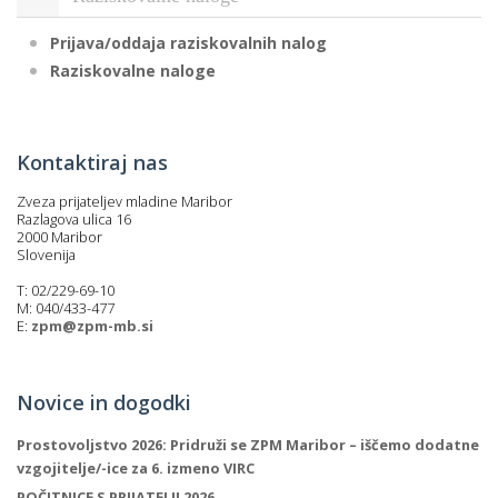
Prijava/oddaja raziskovalnih nalog
Raziskovalne naloge
Kontaktiraj nas
Zveza prijateljev mladine Maribor
Razlagova ulica 16
2000 Maribor
Slovenija
T: 02/229-69-10
M: 040/433-477
E:
zpm@zpm-mb.si
Novice in dogodki
Prostovoljstvo 2026: Pridruži se ZPM Maribor – iščemo dodatne
vzgojitelje/-ice za 6. izmeno VIRC
POČITNICE S PRIJATELJI 2026