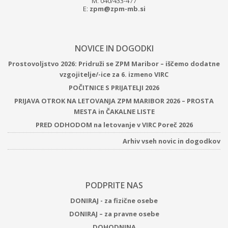
M: 040/433-477
E:
zpm@zpm-mb.si
NOVICE IN DOGODKI
Prostovoljstvo 2026: Pridruži se ZPM Maribor – iščemo dodatne
vzgojitelje/-ice za 6. izmeno VIRC
POČITNICE S PRIJATELJI 2026
PRIJAVA OTROK NA LETOVANJA ZPM MARIBOR 2026 – PROSTA
MESTA in ČAKALNE LISTE
PRED ODHODOM na letovanje v VIRC Poreč 2026
Arhiv vseh novic in dogodkov
PODPRITE NAS
DONIRAJ - za fizične osebe
DONIRAJ – za pravne osebe
DOHODNINA