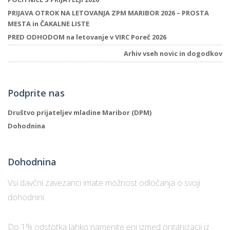
PRIJAVA OTROK NA LETOVANJA ZPM MARIBOR 2026 – PROSTA
MESTA in ČAKALNE LISTE
PRED ODHODOM na letovanje v VIRC Poreč 2026
Arhiv vseh novic in dogodkov
Podprite nas
Društvo prijateljev mladine Maribor (DPM)
Dohodnina
Dohodnina
Vsi davčni zavezanci imate možnost odločanja o svoji
dohodnini.
Do 1% odstotka lahko namenite eni izmed organizacij iz