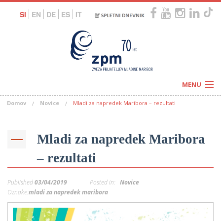
SI
EN
DE
ES
IT
MENU
Domov
Novice
Mladi za napredek Maribora – rezultati
Novice
Koledar
Programi
Naši centri
Letovanja
Mladi za napredek Maribora
Humanitarnost
c
Galerije
– rezultati
O nas
Podprite nas
–
Prosta delovna mesta
Published
03/04/2019
Posted in:
Novice
Kolesarimo za otroške sanje
G
Oznake:
mladi za napredek maribora
–
–
V
–