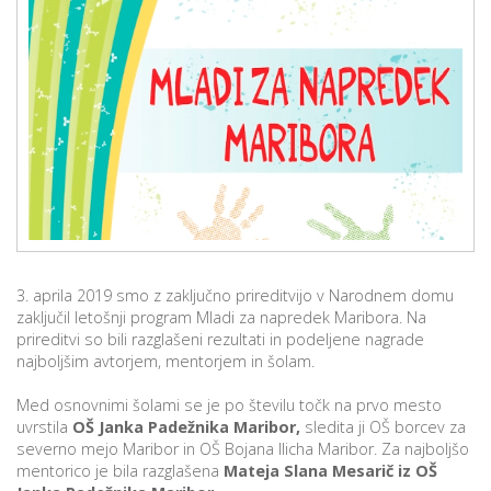
p
K
f
I
P
P
–
p
M
c
3. aprila 2019 smo z zaključno prireditvijo v Narodnem domu
zaključil letošnji program Mladi za napredek Maribora. Na
s
prireditvi so bili razglašeni rezultati in podeljene nagrade
O
najboljšim avtorjem, mentorjem in šolam.
P
Med osnovnimi šolami se je po številu točk na prvo mesto
uvrstila
OŠ Janka Padežnika Maribor,
sledita ji OŠ borcev za
s
severno mejo Maribor in OŠ Bojana Ilicha Maribor. Za najboljšo
p
mentorico je bila razglašena
Mateja Slana Mesarič iz OŠ
–