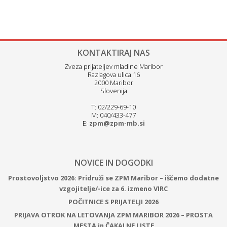
KONTAKTIRAJ NAS
Zveza prijateljev mladine Maribor
Razlagova ulica 16
2000 Maribor
Slovenija
T: 02/229-69-10
M: 040/433-477
E:
zpm@zpm-mb.si
NOVICE IN DOGODKI
Prostovoljstvo 2026: Pridruži se ZPM Maribor – iščemo dodatne
vzgojitelje/-ice za 6. izmeno VIRC
POČITNICE S PRIJATELJI 2026
PRIJAVA OTROK NA LETOVANJA ZPM MARIBOR 2026 – PROSTA
MESTA in ČAKALNE LISTE