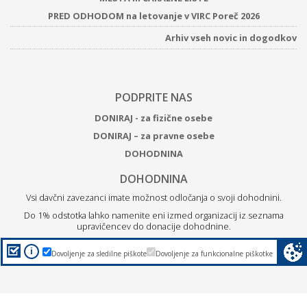
PRED ODHODOM na letovanje v VIRC Poreč 2026
Arhiv vseh novic in dogodkov
PODPRITE NAS
DONIRAJ - za fizične osebe
DONIRAJ – za pravne osebe
DOHODNINA
DOHODNINA
Vsi davčni zavezanci imate možnost odločanja o svoji dohodnini.
Do 1% odstotka lahko namenite eni izmed organizacij iz seznama
upravičencev do donacije dohodnine.
Z
donacijo ZPM Maribor boste podprli brezplačne programe
i
Dovoljenje za sledilne piškote
Dovoljenje za funkcionalne piškotke
za otroke, mlade in družine.