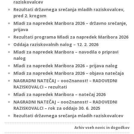
raziskovalcev
Rezultati državnega srečanja mladih raziskovalcev,
pred 2. krogom
i
Mladi za napredek Maribora 2026 – državno srečanje,
prijava
U
Rezultati programa Mladi za napredek Maribora 2026
d
Oddaja raziskovalnih nalog – 12. 2. 2026
Mladi za napredek Maribora – navodila o pripravi
nalog
Mladi za napredek Maribora 2026 – prijava nalog
–
Mladi za napredek Maribora 2026 – objava natečaja
NAGRADNI NATEČAJ – oooZnanost! – RADOVEDNI
v
RAZISKOVALCI – rezultati
l
Mladi za napredek Maribora – natečaj 2026
NAGRADNI NATEČAJ – oooZnanost! – RADOVEDNI
RAZISKOVALCI – rok za oddajo 30. 6. 2025
l
Rezultati državnega srečanja mladih raziskovalcev
Arhiv vseh novic in dogodkov