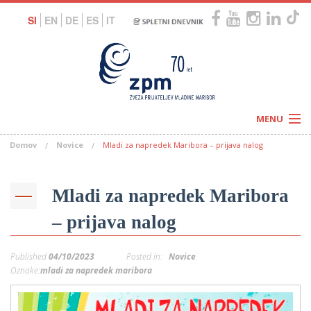
SI
EN
DE
ES
IT
MENU
Domov
Novice
Mladi za napredek Maribora – prijava nalog
Novice
Koledar
Programi
Naši centri
Letovanja
Mladi za napredek Maribora
Humanitarnost
c
Galerije
– prijava nalog
O nas
Podprite nas
–
Prosta delovna mesta
Published
04/10/2023
Posted in:
Novice
Kolesarimo za otroške sanje
G
Oznake:
mladi za napredek maribora
–
–
V
–