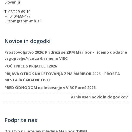
Slovenija
T: 02/229-69-10
M: 040/433-477
E:
zpm@zpm-mb.si
Novice in dogodki
Prostovoljstvo 2026: Pridruži se ZPM Maribor – iščemo dodatne
vzgojitelje/-ice za 6. izmeno VIRC
POČITNICE S PRIJATELJI 2026
PRIJAVA OTROK NA LETOVANJA ZPM MARIBOR 2026 – PROSTA
MESTA in ČAKALNE LISTE
PRED ODHODOM na letovanje v VIRC Poreč 2026
Arhiv vseh novic in dogodkov
Podprite nas
Društvo prijateljev mladine Maribor (DPM)