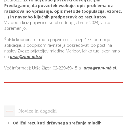
Predlagamo, da povzetek vsebuje: opis problema oz
raziskovalno vprašanje, opis metode (populacija, vzorec,
…) in navedbo ključnih predpostavk oz rezultatov.
P
Vsi podatki iz prijavnice se ob oddaji (februar 2024) lahko
/
spremenijo.
P
Šolski koordinator mora prijavnico, ki jo izpiše s pomočjo
aplikacije, s podpisom ravnatelja posredovati po pošti na
o
naslov Zveze prijateljev mladine Maribor, lahko tudi skenirano
na
ursa@zpm-mb.si
.
Več informacij: Urša Žiger, 02-229-69-15 ali
ursa@zpm-mb.si
.
P
R
s
p
Novice in dogodki
–
Odlični rezultati državnega srečanja mladih
t