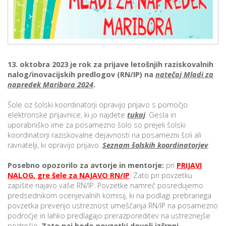
p
K
f
I
P
P
–
p
13. oktobra 2023 je rok za prijave letošnjih raziskovalnih
nalog/inovacijskih predlogov (RN/IP) na
natečaj Mladi za
napredek Maribora 2024
.
M
Šole oz šolski koordinatorji opravijo prijavo s pomočjo
c
elektronske prijavnice, ki jo najdete
tukaj
. Gesla in
uporabniško ime za posamezno šolo so prejeli šolski
koordinatorji raziskovalne dejavnosti na posamezni šoli ali
ravnatelji, ki opravijo prijavo.
Seznam šolskih koordinatorjev
.
s
O
Posebno opozorilo za avtorje in mentorje:
pri
PRIJAVI
NALOG, gre šele za NAJAVO RN/IP
.
Zato pri povzetku
P
zapišite najavo vaše RN/IP. Povzetke namreč posredujemo
predsednikom ocenjevalnih komisij, ki na podlagi prebranega
s
povzetka preverijo ustreznost umeščanja RN/IP na posamezno
p
področje in lahko predlagajo prerazporeditev na ustreznejše
–
področje.
Zato naj bodo povzetki dovolj izčrpni.