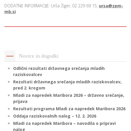
DODATNE INFORMACIJE: Urša Žiger, 02 229 69 15,
ursa@zpm-
mb.si
.
P
/
P
o
Novice in dogodki
Odlični rezultati državnega srečanja mladih
raziskovalcev
P
Rezultati državnega srečanja mladih raziskovalcev,
R
pred 2. krogom
Mladi za napredek Maribora 2026 – državno srečanje,
s
prijava
p
Rezultati programa Mladi za napredek Maribora 2026
Oddaja raziskovalnih nalog – 12. 2. 2026
–
Mladi za napredek Maribora – navodila o pripravi
nalog
t