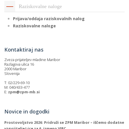
Raziskovalne naloge
Prijava/oddaja raziskovalnih nalog
Raziskovalne naloge
Kontaktiraj nas
Zveza prijateljev mladine Maribor
Razlagova ulica 16
2000 Maribor
Slovenija
T: 02/229-69-10
M: 040/433-477
E:
zpm@zpm-mb.si
Novice in dogodki
Prostovoljstvo 2026: Pridruži se ZPM Maribor – iščemo dodatne
vzgojitelje/-ice za 6. izmeno VIRC