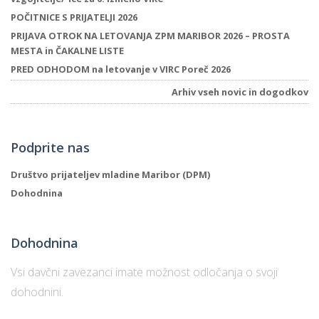
POČITNICE S PRIJATELJI 2026
PRIJAVA OTROK NA LETOVANJA ZPM MARIBOR 2026 – PROSTA
MESTA in ČAKALNE LISTE
PRED ODHODOM na letovanje v VIRC Poreč 2026
Arhiv vseh novic in dogodkov
Podprite nas
Društvo prijateljev mladine Maribor (DPM)
Dohodnina
Dohodnina
Vsi davčni zavezanci imate možnost odločanja o svoji
dohodnini.