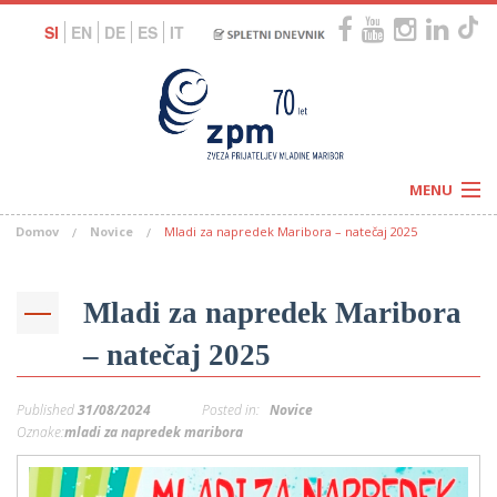
SI
EN
DE
ES
IT
MENU
Domov
Novice
Mladi za napredek Maribora – natečaj 2025
Novice
Koledar
Programi
Naši centri
Letovanja
Mladi za napredek Maribora
Humanitarnost
c
Galerije
– natečaj 2025
O nas
Podprite nas
–
Prosta delovna mesta
Published
31/08/2024
Posted in:
Novice
Kolesarimo za otroške sanje
G
Oznake:
mladi za napredek maribora
–
–
V
–