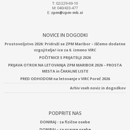
T: 02/229-69-10
M: 040/433-477
E:
zpm@zpm-mb.si
NOVICE IN DOGODKI
Prostovoljstvo 2026: Pridruži se ZPM Maribor – iščemo dodatne
vzgojitelje/-ice za 6. izmeno VIRC
POČITNICE S PRIJATELJI 2026
PRIJAVA OTROK NA LETOVANJA ZPM MARIBOR 2026 – PROSTA
MESTA in ČAKALNE LISTE
PRED ODHODOM na letovanje v VIRC Poreč 2026
Arhiv vseh novic in dogodkov
PODPRITE NAS
DONIRAJ - za fizične osebe
DONIRAJ – za pravne osebe