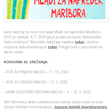
p
K
f
I
P
P
–
p
Javni natečaj za novo srečanje Mladi za napredek Maribora
2025 je sprejet, 8. 7. 2024 ga je podpisal župan Aleksander
Saša Arsenovič. Besedilo natečaja najdete
tukaj
, celotna
razpisna dokumentacija je
tukaj
. Priloge tudi v priponkah na
M
desni strani.
c
ROKOVNIK 42. SREČANJA:
– ROK ZA PRIJAVO NALOG – 11. 10. 2024
s
O
– ROK ZA ODDAJO NALOG – 12. 2. 2025
P
– JAVNI ZAGOVORI ODDANIH NALOG – 5. – 15. 3. 2025
s
Več informacij lahko zainteresirani avtorji dobijo tudi na svoji
p
šoli pri šolskem koordinatorju.
Seznam šolskih koordinatorjev.
–