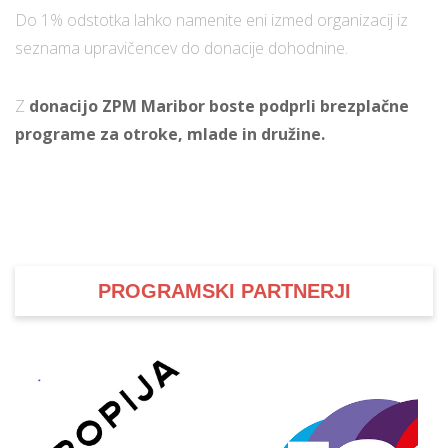
Do 1% odstotka lahko namenite eni izmed organizacij iz
seznama upravičencev do donacije dohodnine.
Z
donacijo ZPM Maribor boste podprli brezplačne
programe za otroke, mlade in družine.
PROGRAMSKI PARTNERJI