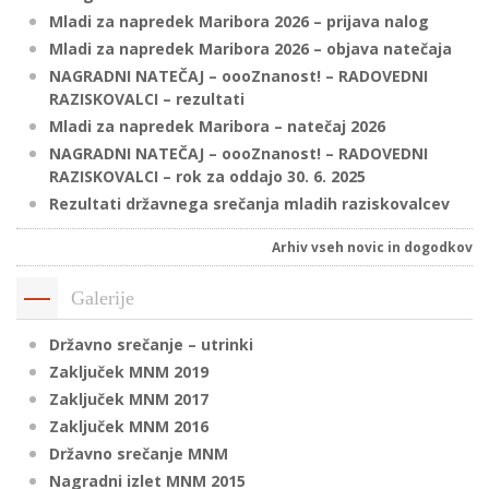
Mladi za napredek Maribora 2026 – prijava nalog
Mladi za napredek Maribora 2026 – objava natečaja
NAGRADNI NATEČAJ – oooZnanost! – RADOVEDNI
i
RAZISKOVALCI – rezultati
Mladi za napredek Maribora – natečaj 2026
U
NAGRADNI NATEČAJ – oooZnanost! – RADOVEDNI
d
RAZISKOVALCI – rok za oddajo 30. 6. 2025
Rezultati državnega srečanja mladih raziskovalcev
–
Arhiv vseh novic in dogodkov
v
Galerije
l
Državno srečanje – utrinki
Zaključek MNM 2019
Zaključek MNM 2017
l
Zaključek MNM 2016
Državno srečanje MNM
Nagradni izlet MNM 2015