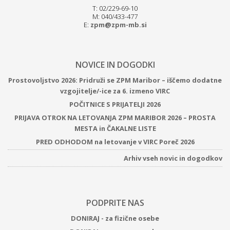
T: 02/229-69-10
M: 040/433-477
E:
zpm@zpm-mb.si
NOVICE IN DOGODKI
Prostovoljstvo 2026: Pridruži se ZPM Maribor – iščemo dodatne
vzgojitelje/-ice za 6. izmeno VIRC
POČITNICE S PRIJATELJI 2026
PRIJAVA OTROK NA LETOVANJA ZPM MARIBOR 2026 – PROSTA
MESTA in ČAKALNE LISTE
PRED ODHODOM na letovanje v VIRC Poreč 2026
Arhiv vseh novic in dogodkov
PODPRITE NAS
DONIRAJ - za fizične osebe