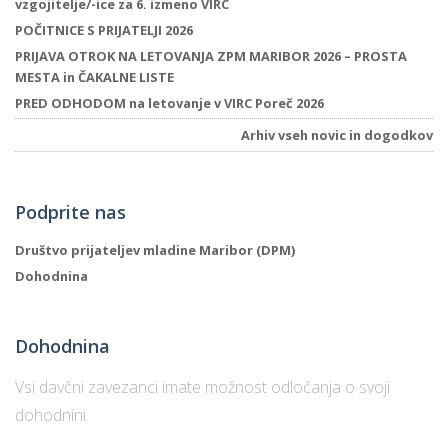
vzgojitelje/-ice za 6. izmeno VIRC
POČITNICE S PRIJATELJI 2026
PRIJAVA OTROK NA LETOVANJA ZPM MARIBOR 2026 – PROSTA
MESTA in ČAKALNE LISTE
PRED ODHODOM na letovanje v VIRC Poreč 2026
Arhiv vseh novic in dogodkov
Podprite nas
Društvo prijateljev mladine Maribor (DPM)
Dohodnina
Dohodnina
Vsi davčni zavezanci imate možnost odločanja o svoji
dohodnini.