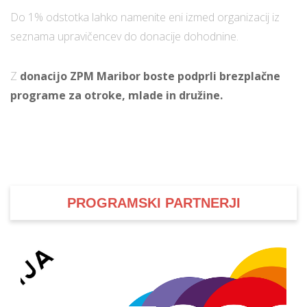
Do 1% odstotka lahko namenite eni izmed organizacij iz
seznama upravičencev do donacije dohodnine.
Z
donacijo ZPM Maribor boste podprli brezplačne
programe za otroke, mlade in družine.
PROGRAMSKI PARTNERJI