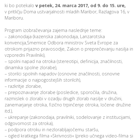
ki bo potekalo
v petek, 24. marca 2017, od 9. do 15. ure,
v pritličju Doma ustvarjalnosti mladih Maribor, Razlagova 16, v
Mariboru.
P
/
Program izobraževanja zajema naslednje teme:
– zakonodaja (kazenska zakonodaja, Lanzarotska
P
konvencija,Smernice Odbora ministrov Sveta Evrope za
otrokom prijazno pravosodje, Zakon o preprečevanju nasilja in
o
vzporedni Pravilniki),
– spolni napad na otroka (stereotipi, definicija, značilnosti,
dinamika spolne zlorabe),
– storilci spolnih napadov (osnovne značilnosti, osnovne
informacije o najpogostejših storilcih),
P
– razkritje zlorabe,
R
– prepoznavanje zlorabe (posledice, sporočila, družina,
razmislek o zlorabi v ozadju drugih zlorab nasilje v družini,
zanemarjanje otroka, fizično trpinčenje otroka, ločene družine
s
itd.),
p
– ukrepanje (zakonodaja, pravilniki, sodelovanje z institucijami,
odgovornost za otroka),
– podpora otroku in nezlorabljajočemu staršu,
–
– ogled kratkega filma »Skrivnosti« (preko učnega video-filma si
t