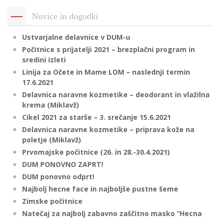
Novice in dogodki
Ustvarjalne delavnice v DUM-u
Počitnice s prijatelji 2021 – brezplačni program in
sredini izleti
Linija za Očete in Mame LOM – naslednji termin
17.6.2021
Delavnica naravne kozmetike – deodorant in vlažilna
krema (Miklavž)
Cikel 2021 za starše – 3. srečanje 15.6.2021
Delavnica naravne kozmetike – priprava kože na
poletje (Miklavž)
Prvomajske počitnice (26. in 28.-30.4.2021)
DUM PONOVNO ZAPRT!
DUM ponovno odprt!
Najbolj hecne face in najboljše pustne šeme
Zimske počitnice
Natečaj za najbolj zabavno zaščitno masko “Hecna