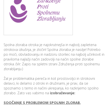
p
K
f
I
P
P
–
p
Spolna zloraba otroka je najokrutnejša in najbolj zapletena
M
otrokova izkušnja, je zločin! Spolna zloraba je nasilje! Potrebo
c
po moči, obvladovanju in nadzoru storilec na najbolj učinkovit in
praviloma najlažji način zadovolji na način spolne zlorabe
otroka. (Vir: Zapis na spletni strani Združenja proti spolnemu
zlorabljanju.)
s
O
Žal je problematika pereča in kot prostovoljci in strokovni
delavci, ki delamo z otroki in družinami, je prav, da se
spoznamo s temo in načini ukrepanja, ko razkrijemo spolno
P
zlorabo. Zato vas vabimo na
izobraževanje:
s
p
SOOČANJE S PROBLEMOM SPOLNIH ZLORAB
,
–