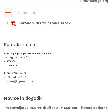
Arhiv vseh galerij
Dokumenti
Korona virus za otroke_letak
Kontaktiraj nas
Zveza prijateljev mladine Maribor
Razlagova ulica 16
2000 Maribor
Slovenija
T: 02/229-69-10
M: 040/433-477
E:
zpm@zpm-mb.si
Novice in dogodki
Prostovoljstvo 2026: Pridruži se ZPM Maribor – iščemo dodatne