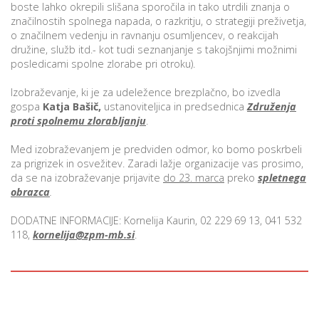
boste lahko okrepili slišana sporočila in tako utrdili znanja o
značilnostih spolnega napada, o razkritju, o strategiji preživetja,
o značilnem vedenju in ravnanju osumljencev, o reakcijah
družine, služb itd.- kot tudi seznanjanje s takojšnjimi možnimi
i
posledicami spolne zlorabe pri otroku).
U
Izobraževanje, ki je za udeležence brezplačno, bo izvedla
d
gospa
Katja Bašič,
ustanoviteljica in predsednica
Združenja
proti spolnemu zlorabljanju
.
Med izobraževanjem je predviden odmor, ko bomo poskrbeli
–
za prigrizek in osvežitev. Zaradi lažje organizacije vas prosimo,
da se na izobraževanje prijavite
do 23. marca
preko
spletnega
obrazca
.
v
l
DODATNE INFORMACIJE: Kornelija Kaurin, 02 229 69 13, 041 532
118,
kornelija@zpm-mb.si
.
l