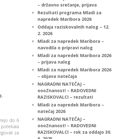
– državno srečanje, prijava
Rezultati programa Mladi za
napredek Maribora 2026
Oddaja raziskovalnih nalog – 12.
2. 2026
Mladi za napredek Maribora –
navodila o pripravi nalog
Mladi za napredek Maribora 2026
– prijava nalog
Mladi za napredek Maribora 2026
– objava natečaja
NAGRADNI NATEČAJ –
oooZnanost! – RADOVEDNI
a
.
RAZISKOVALCI – rezultati
Mladi za napredek Maribora –
natečaj 2026
NAGRADNI NATEČAJ –
erejo do 6
oooZnanost! – RADOVEDNI
s potekala
RAZISKOVALCI – rok za oddajo 30.
egovali za
6. 2025