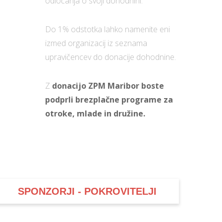
odločanja o svoji dohodnini.
Do 1% odstotka lahko namenite eni
izmed organizacij iz seznama
upravičencev do donacije dohodnine.
Z
donacijo ZPM Maribor boste
podprli brezplačne programe za
otroke, mlade in družine.
SPONZORJI - POKROVITELJI