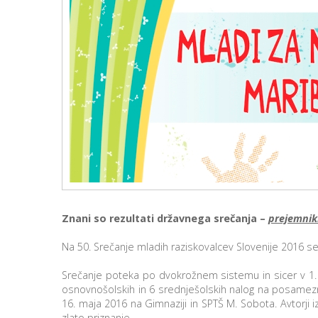
Znani so rezultati državnega srečanja –
prejemnik
Na 50. Srečanje mladih raziskovalcev Slovenije 2016 se j
Srečanje poteka po dvokrožnem sistemu in sicer v 1. k
osnovnošolskih in 6 srednješolskih nalog na posameznem
16. maja 2016 na Gimnaziji in SPTŠ M. Sobota. Avtorji 
zlato priznanje.