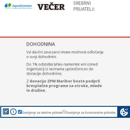
DOHODNINA
Vsi davčni zavezanci imate možnost odločanja
o svoji dohodnini.
Do 1% odstotka lahko namenite eni izmed
organizacij iz seznama upravičencev do
donacije dohodnine.
Z
donacijo ZPM Maribor boste podprli
brezplačne programe za otroke, mlade
in družine.
i
Dovoljenje za sledilne piškote
Dovoljenje za funkcionalne piškotke