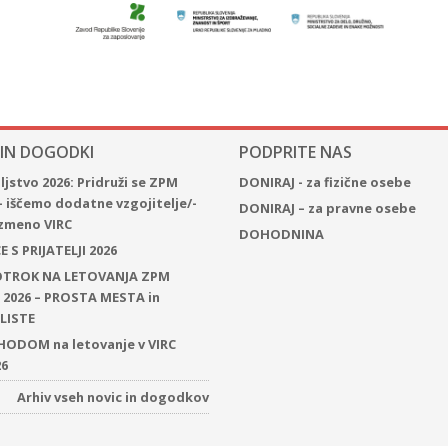
 IN DOGODKI
PODPRITE NAS
jstvo 2026: Pridruži se ZPM
DONIRAJ - za fizične osebe
– iščemo dodatne vzgojitelje/-
DONIRAJ – za pravne osebe
 izmeno VIRC
DOHODNINA
 S PRIJATELJI 2026
 OTROK NA LETOVANJA ZPM
2026 – PROSTA MESTA in
LISTE
ODOM na letovanje v VIRC
26
Arhiv vseh novic in dogodkov