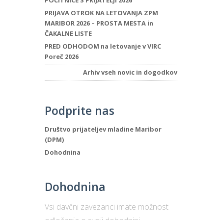
POČITNICE S PRIJATELJI 2026
PRIJAVA OTROK NA LETOVANJA ZPM
MARIBOR 2026 – PROSTA MESTA in
ČAKALNE LISTE
PRED ODHODOM na letovanje v VIRC
Poreč 2026
Arhiv vseh novic in dogodkov
Podprite nas
Društvo prijateljev mladine Maribor
(DPM)
Dohodnina
Dohodnina
Vsi davčni zavezanci imate možnost