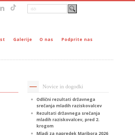
st
Galerije
O nas
Podprite nas
Zgodovina
DONIRAJ – za fizične osebe
štvo prijateljev mladine Maribor
Poslanstvo
DONIRAJ – za pravne osebe
ljev mladine Maribor
Organi
PODARI DOHODNINO
Kontakti
Društva
Novice in dogodki
Prostovoljci
Partnerji
Odlični rezultati državnega
srečanja mladih raziskovalcev
Transparentnost delovanja
Rezultati državnega srečanja
mladih raziskovalcev, pred 2.
krogom
Mladi za napredek Maribora 2026