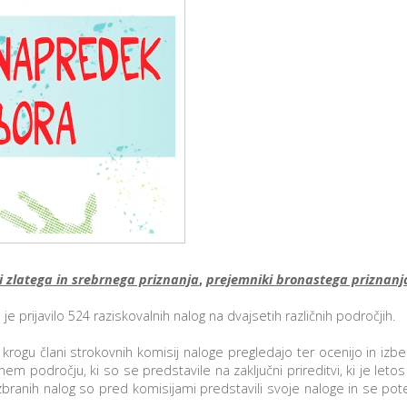
Rojstni dan s prijatelji
TOM – telefon za otroke in mladostnike
Ustvarjalne delavnice
Soba pobega – Prepih v labirintu
Povezani za ljudi
i zlatega in srebrnega priznanja
,
prejemniki bronastega priznanj
e prijavilo 524 raziskovalnih nalog na dvajsetih različnih področjih.
rogu člani strokovnih komisij naloge pregledajo ter ocenijo in izb
 področju, ki so se predstavile na zaključni prireditvi, ki je leto
izbranih nalog so pred komisijami predstavili svoje naloge in se pot