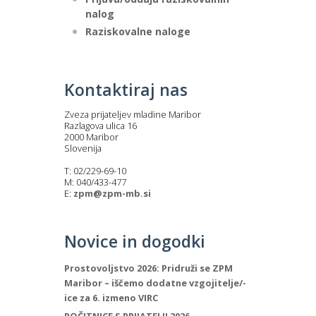
nalog
Raziskovalne naloge
Kontaktiraj nas
Zveza prijateljev mladine Maribor
Razlagova ulica 16
2000 Maribor
Slovenija
T: 02/229-69-10
M: 040/433-477
E:
zpm@zpm-mb.si
Novice in dogodki
Prostovoljstvo 2026: Pridruži se ZPM
Maribor – iščemo dodatne vzgojitelje/-
ice za 6. izmeno VIRC