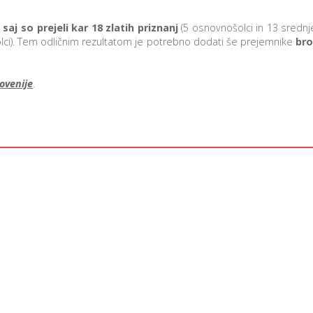
saj so prejeli kar 18 zlatih priznanj
(5 osnovnošolci in 13 srednje
lci). Tem odličnim rezultatom je potrebno dodati še prejemnike
br
ovenije
.