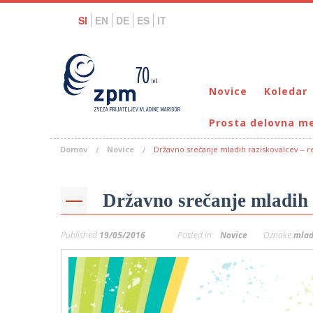
SI
EN
DE
ES
IT
Novice
Koledar
Prosta delovna m
Domov
Novice
Državno srečanje mladih raziskovalcev – re
Državno srečanje mladih r
Published
19/05/2016
Posted in:
Novice
Oznake:
mlad