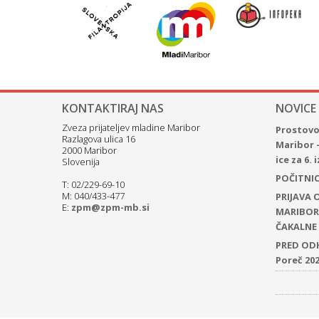
KONTAKTIRAJ NAS
NOVICE
Zveza prijateljev mladine Maribor
Prostovol
Razlagova ulica 16
Maribor 
2000 Maribor
ice za 6.
Slovenija
POČITNICE
T: 02/229-69-10
M: 040/433-477
PRIJAVA
E:
zpm@zpm-mb.si
MARIBOR 
ČAKALNE 
PRED ODH
Poreč 20