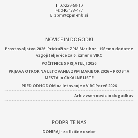
T: 02/229-69-10
M: 040/433-477
E:
zpm@zpm-mb.si
NOVICE IN DOGODKI
Prostovoljstvo 2026: Pridruži se ZPM Maribor – iščemo dodatne
vzgojitelje/-ice za 6. izmeno VIRC
POČITNICE S PRIJATELJI 2026
PRIJAVA OTROK NA LETOVANJA ZPM MARIBOR 2026 – PROSTA
MESTA in ČAKALNE LISTE
PRED ODHODOM na letovanje v VIRC Poreč 2026
Arhiv vseh novic in dogodkov
PODPRITE NAS
DONIRAJ - za fizične osebe