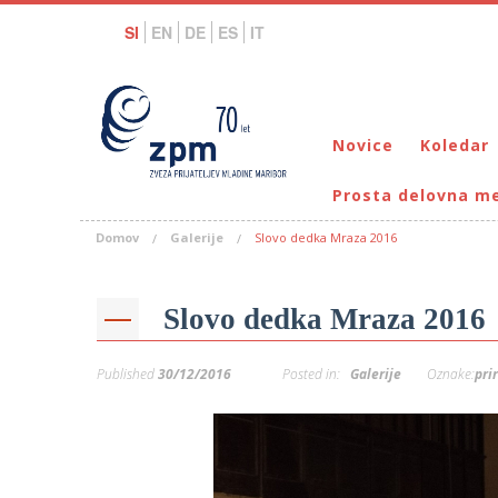
SI
EN
DE
ES
IT
Novice
Koledar
Prosta delovna m
Domov
Galerije
Slovo dedka Mraza 2016
Slovo dedka Mraza 2016
Published
30/12/2016
Posted in:
Galerije
Oznake:
pri