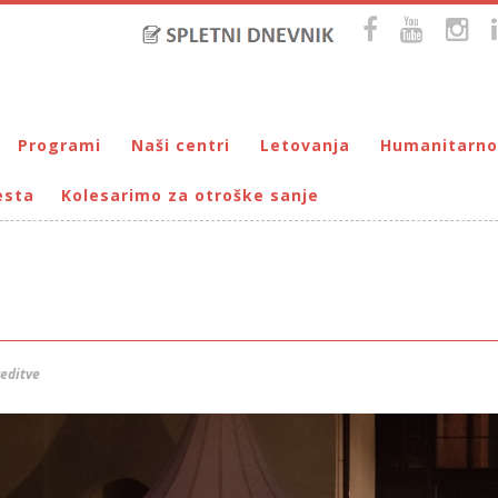
Programi
Naši centri
Letovanja
Humanitarno
esta
Kolesarimo za otroške sanje
Bralna značka
DUM Maribor
Letovanje – VIRC Poreč
Pomežik soncu
Eko programi
VIRC Poreč
Letovanje – DMZ na Pohorju
Dohodnina – Dru
Cunjami – izmenjevalnica oblačil
Galerija male Velike umetnosti
DMZ na Pohorju
Društvo prijate
Info-DUM
Mladi za napredek Maribora
Mladinski center DUM
Omogočimo sanje
reditve
Otroški parlament
Počitnice s prijatelji – DUM Maribor
Prireditve / Pust, Teden otroka, dedek Mraz …
Prostovoljstvo