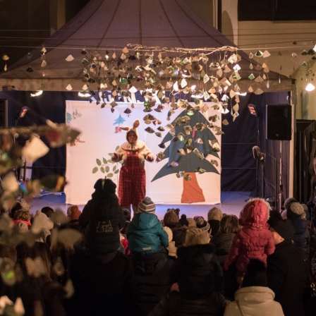
Rojstni dan s prijatelji
TOM – telefon za otroke in mladostnike
Ustvarjalne delavnice
Soba pobega – Prepih v labirintu
Povezani za ljudi