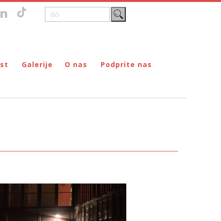
st
Galerije
O nas
Podprite nas
Zgodovina
DONIRAJ – za fizične osebe
štvo prijateljev mladine Maribor
Poslanstvo
DONIRAJ – za pravne osebe
ljev mladine Maribor
Organi
PODARI DOHODNINO
Kontakti
Društva
Prostovoljci
Partnerji
Transparentnost delovanja